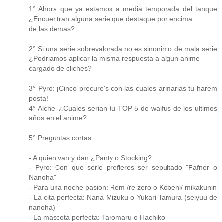
1° Ahora que ya estamos a media temporada del tanque
¿Encuentran alguna serie que destaque por encima
de las demas?
2° Si una serie sobrevalorada no es sinonimo de mala serie
¿Podriamos aplicar la misma respuesta a algun anime
cargado de cliches?
3° Pyro: ¡Cinco precure's con las cuales armarias tu harem
posta!
4° Alche: ¿Cuales serian tu TOP 5 de waifus de los ultimos
años en el anime?
5° Preguntas cortas:
- A quien van y dan ¿Panty o Stocking?
- Pyro: Con que serie prefieres ser sepultado "Fafner o
Nanoha"
- Para una noche pasion: Rem /re zero o Kobeni/ mikakunin
- La cita perfecta: Nana Mizuku o Yukari Tamura (seiyuu de
nanoha)
- La mascota perfecta: Taromaru o Hachiko