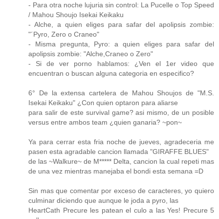
- Para otra noche lujuria sin control: La Pucelle o Top Speed
/ Mahou Shoujo Isekai Keikaku
- Alche, a quien eliges para safar del apolipsis zombie:
"´Pyro, Zero o Craneo"
- Misma pregunta, Pyro: a quien eliges para safar del
apolipsis zombie: "Alche,Craneo o Zero"
- Si de ver porno hablamos: ¿Ven el 1er video que
encuentran o buscan alguna categoria en especifico?
6° De la extensa cartelera de Mahou Shoujos de "M.S.
Isekai Keikaku" ¿Con quien optaron para aliarse
para salir de este survival game? asi mismo, de un posible
versus entre ambos team ¿quien ganaria? ~pon~
Ya para cerrar esta fria noche de jueves, agradeceria me
pasen esta agradable cancion llamada "GIRAFFE BLUES"
de las ~Walkure~ de M***** Delta, cancion la cual repeti mas
de una vez mientras manejaba el bondi esta semana =D
Sin mas que comentar por exceso de caracteres, yo quiero
culminar diciendo que aunque le joda a pyro, las
HeartCath Precure les patean el culo a las Yes! Precure 5