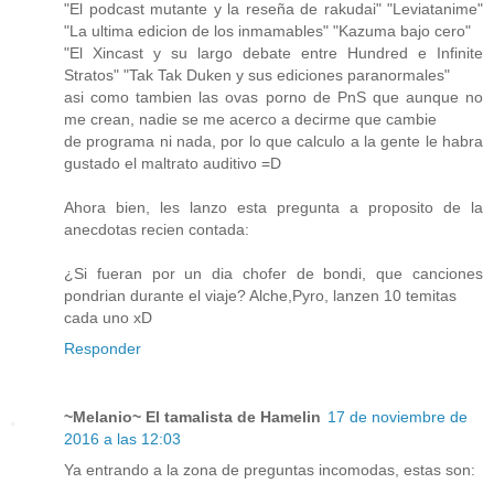
"El podcast mutante y la reseña de rakudai" "Leviatanime"
"La ultima edicion de los inmamables" "Kazuma bajo cero"
"El Xincast y su largo debate entre Hundred e Infinite
Stratos" "Tak Tak Duken y sus ediciones paranormales"
asi como tambien las ovas porno de PnS que aunque no
me crean, nadie se me acerco a decirme que cambie
de programa ni nada, por lo que calculo a la gente le habra
gustado el maltrato auditivo =D
Ahora bien, les lanzo esta pregunta a proposito de la
anecdotas recien contada:
¿Si fueran por un dia chofer de bondi, que canciones
pondrian durante el viaje? Alche,Pyro, lanzen 10 temitas
cada uno xD
Responder
~Melanio~ El tamalista de Hamelin
17 de noviembre de
2016 a las 12:03
Ya entrando a la zona de preguntas incomodas, estas son: