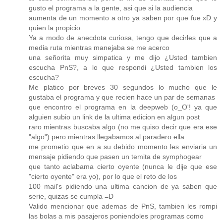
gusto el programa a la gente, asi que si la audiencia
aumenta de un momento a otro ya saben por que fue xD y
quien la propicio.
Ya a modo de anecdota curiosa, tengo que decirles que a
media ruta mientras manejaba se me acerco
una señorita muy simpatica y me dijo ¿Usted tambien
escucha PnS?, a lo que respondi ¿Usted tambien los
escucha?
Me platico por breves 30 segundos lo mucho que le
gustaba el programa y que recien hace un par de semanas
que encontro el programa en la deepweb (o_O'! ya que
alguien subio un link de la ultima edicion en algun post
raro mientras buscaba algo (no me quiso decir que era ese
"algo") pero mientras llegabamos al paradero ella
me prometio que en a su debido momento les enviaria un
mensaje pidiendo que pasen un temita de symphogear
que tanto aclabama cierto oyente (nunca le dije que ese
"cierto oyente" era yo), por lo que el reto de los
100 mail's pidiendo una ultima cancion de ya saben que
serie, quizas se cumpla =D
Valido mencionar que ademas de PnS, tambien les rompi
las bolas a mis pasajeros poniendoles programas como