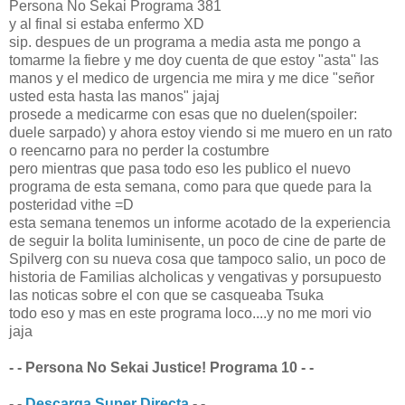
Persona No Sekai Programa 381
y al final si estaba enfermo XD
sip. despues de un programa a media asta me pongo a
tomarme la fiebre y me doy cuenta de que estoy "asta" las
manos y el medico de urgencia me mira y me dice "señor
usted esta hasta las manos" jajaj
prosede a medicarme con esas que no duelen(spoiler:
duele sarpado) y ahora estoy viendo si me muero en un rato
o reencarno para no perder la costumbre
pero mientras que pasa todo eso les publico el nuevo
programa de esta semana, como para que quede para la
posteridad vithe =D
esta semana tenemos un informe acotado de la experiencia
de seguir la bolita luminisente, un poco de cine de parte de
Spilverg con su nueva cosa que tampoco salio, un poco de
historia de Familias alcholicas y vengativas y porsupuesto
las noticas sobre el con que se casqueaba Tsuka
todo eso y mas en este programa loco....y no me mori vio
jaja
- - Persona No Sekai Justice! Programa 10 - -
- -
Descarga Super Directa
- -