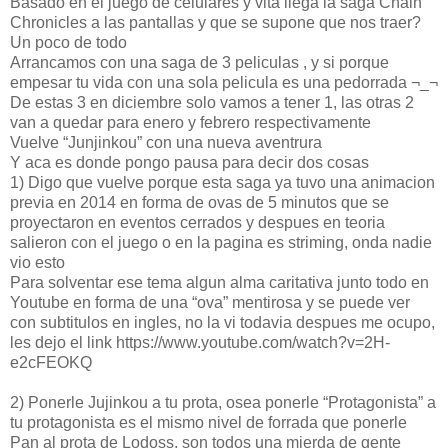
Basado en el juego de celulares y vita llega la saga Chain
Chronicles a las pantallas y que se supone que nos traer?
Un poco de todo
Arrancamos con una saga de 3 peliculas , y si porque
empesar tu vida con una sola pelicula es una pedorrada ¬_¬
De estas 3 en diciembre solo vamos a tener 1, las otras 2
van a quedar para enero y febrero respectivamente
Vuelve “Junjinkou” con una nueva aventrura
Y aca es donde pongo pausa para decir dos cosas
1) Digo que vuelve porque esta saga ya tuvo una animacion
previa en 2014 en forma de ovas de 5 minutos que se
proyectaron en eventos cerrados y despues en teoria
salieron con el juego o en la pagina es striming, onda nadie
vio esto
Para solventar ese tema algun alma caritativa junto todo en
Youtube en forma de una “ova” mentirosa y se puede ver
con subtitulos en ingles, no la vi todavia despues me ocupo,
les dejo el link https://www.youtube.com/watch?v=2H-
e2cFEOKQ
2) Ponerle Jujinkou a tu prota, osea ponerle “Protagonista” a
tu protagonista es el mismo nivel de forrada que ponerle
Pan al prota de Lodoss, son todos una mierda de gente