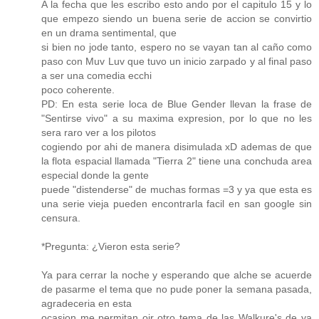
A la fecha que les escribo esto ando por el capitulo 15 y lo
que empezo siendo un buena serie de accion se convirtio
en un drama sentimental, que
si bien no jode tanto, espero no se vayan tan al caño como
paso con Muv Luv que tuvo un inicio zarpado y al final paso
a ser una comedia ecchi
poco coherente.
PD: En esta serie loca de Blue Gender llevan la frase de
"Sentirse vivo" a su maxima expresion, por lo que no les
sera raro ver a los pilotos
cogiendo por ahi de manera disimulada xD ademas de que
la flota espacial llamada "Tierra 2" tiene una conchuda area
especial donde la gente
puede "distenderse" de muchas formas =3 y ya que esta es
una serie vieja pueden encontrarla facil en san google sin
censura.
*Pregunta: ¿Vieron esta serie?
Ya para cerrar la noche y esperando que alche se acuerde
de pasarme el tema que no pude poner la semana pasada,
agradeceria en esta
ocasion me permitan oir otro tema de las Walkure's de ya