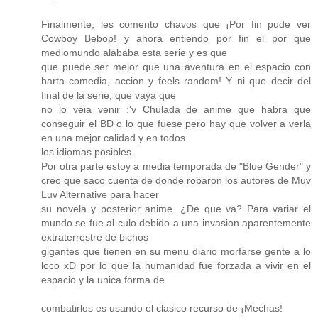
Finalmente, les comento chavos que ¡Por fin pude ver
Cowboy Bebop! y ahora entiendo por fin el por que
mediomundo alababa esta serie y es que
que puede ser mejor que una aventura en el espacio con
harta comedia, accion y feels random! Y ni que decir del
final de la serie, que vaya que
no lo veia venir :'v Chulada de anime que habra que
conseguir el BD o lo que fuese pero hay que volver a verla
en una mejor calidad y en todos
los idiomas posibles.
Por otra parte estoy a media temporada de "Blue Gender" y
creo que saco cuenta de donde robaron los autores de Muv
Luv Alternative para hacer
su novela y posterior anime. ¿De que va? Para variar el
mundo se fue al culo debido a una invasion aparentemente
extraterrestre de bichos
gigantes que tienen en su menu diario morfarse gente a lo
loco xD por lo que la humanidad fue forzada a vivir en el
espacio y la unica forma de
combatirlos es usando el clasico recurso de ¡Mechas!