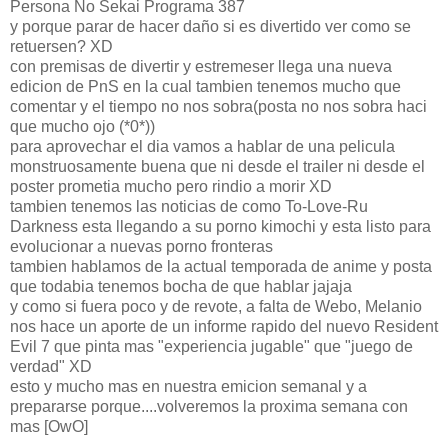
Persona No Sekai Programa 387
y porque parar de hacer daño si es divertido ver como se
retuersen? XD
con premisas de divertir y estremeser llega una nueva
edicion de PnS en la cual tambien tenemos mucho que
comentar y el tiempo no nos sobra(posta no nos sobra haci
que mucho ojo (*0*))
para aprovechar el dia vamos a hablar de una pelicula
monstruosamente buena que ni desde el trailer ni desde el
poster prometia mucho pero rindio a morir XD
tambien tenemos las noticias de como To-Love-Ru
Darkness esta llegando a su porno kimochi y esta listo para
evolucionar a nuevas porno fronteras
tambien hablamos de la actual temporada de anime y posta
que todabia tenemos bocha de que hablar jajaja
y como si fuera poco y de revote, a falta de Webo, Melanio
nos hace un aporte de un informe rapido del nuevo Resident
Evil 7 que pinta mas "experiencia jugable" que "juego de
verdad" XD
esto y mucho mas en nuestra emicion semanal y a
prepararse porque....volveremos la proxima semana con
mas [OwO]