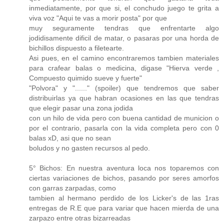
inmediatamente, por que si, el conchudo juego te grita a
viva voz "Aqui te vas a morir posta" por que
muy seguramente tendras que enfrentarte algo
jodidisamente dificil de matar, o pasaras por una horda de
bichillos dispuesto a filetearte.
Asi pues, en el camino encontraremos tambien materiales
para crafear balas o medicina, digase "Hierva verde ,
Compuesto quimido sueve y fuerte"
"Polvora" y "......" (spoiler) que tendremos que saber
distribuirlas ya que habran ocasiones en las que tendras
que elegir pasar una zona jodida
con un hilo de vida pero con buena cantidad de municion o
por el contrario, pasarla con la vida completa pero con 0
balas xD, asi que no sean
boludos y no gasten recursos al pedo.
5° Bichos: En nuestra aventura loca nos toparemos con
ciertas variaciones de bichos, pasando por seres amorfos
con garras zarpadas, como
tambien al hermano perdido de los Licker's de las 1ras
entregas de R.E que para variar que hacen mierda de una
zarpazo entre otras bizarreadas