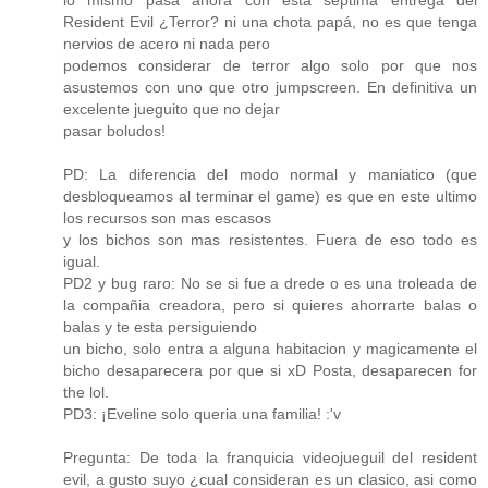
lo mismo pasa ahora con esta septima entrega del
Resident Evil ¿Terror? ni una chota papá, no es que tenga
nervios de acero ni nada pero
podemos considerar de terror algo solo por que nos
asustemos con uno que otro jumpscreen. En definitiva un
excelente jueguito que no dejar
pasar boludos!
PD: La diferencia del modo normal y maniatico (que
desbloqueamos al terminar el game) es que en este ultimo
los recursos son mas escasos
y los bichos son mas resistentes. Fuera de eso todo es
igual.
PD2 y bug raro: No se si fue a drede o es una troleada de
la compañia creadora, pero si quieres ahorrarte balas o
balas y te esta persiguiendo
un bicho, solo entra a alguna habitacion y magicamente el
bicho desaparecera por que si xD Posta, desaparecen for
the lol.
PD3: ¡Eveline solo queria una familia! :'v
Pregunta: De toda la franquicia videojueguil del resident
evil, a gusto suyo ¿cual consideran es un clasico, asi como