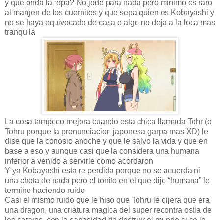
y que onda la ropa? No jode para nada pero minimo es raro
al margen de los cuernitos y que sepa quien es Kobayashi y
no se haya equivocado de casa o algo no deja a la loca mas
tranquila
La cosa tampoco mejora cuando esta chica llamada Tohr (o
Tohru porque la pronunciacion japonesa garpa mas XD) le
dise que la conosio anoche y que le salvo la vida y que en
base a eso y aunque casi que la considera una humana
inferior a venido a servirle como acordaron
Y ya Kobayashi esta re perdida porque no se acuerda ni
una chota de nada pero el tonito en el que dijo “humana” le
termino haciendo ruido
Casi el mismo ruido que le hiso que Tohru le dijera que era
una dragon, una criatura magica del super recontra ostia de
los carajos, con la capasidad de destruir el mundo si se le