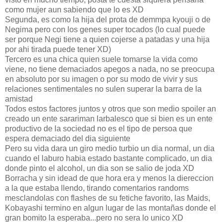
como mujer aun sabiendo que lo es XD
Segunda, es como la hija del prota de demmpa kyouji o de
Negima pero con los genes super tocados (lo cual puede
ser porque Negi tiene a quien cojerse a patadas y una hija
por ahi tirada puede tener XD)
Tercero es una chica quien suele tomarse la vida como
viene, no tiene demaciados apegos a nada, no se preocupa
en absoluto por su imagen o por su modo de vivir y sus
relaciones sentimentales no sulen superar la barra de la
amistad
Todos estos factores juntos y otros que son medio spoiler an
creado un ente sarariman larbalesco que si bien es un ente
productivo de la sociedad no es el tipo de persoa que
espera demaciado del dia siguiente
Pero su vida dara un giro medio turbio un dia normal, un dia
cuando el laburo habia estado bastante complicado, un dia
donde pinto el alcohol, un dia son se salio de joda XD
Borracha y sin idead de que hora era y menos la diereccion
a la que estaba llendo, tirando comentarios randoms
mesclandolas con flashes de su fetiche favorito, las Maids,
Kobayashi termino en algun lugar de las montañas donde el
gran bomito la esperaba...pero no sera lo unico XD