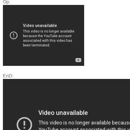
Op:
EnD: