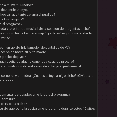
eña a mi waifu Rihoko?
a de Sansha Sanyou?
hogear que tanto aclama el publico?
 de los tiempos?
eo al programa?
da vez el fondo musical de la seccion de preguntas,alche?
de su odio hacia los personajs "gorditos" es por que le afecto
ver se
con un gordo friki lamedor de pantallas de PC?
Decepcion hasta su puta madre!
del pecho de pyro?
 haga reseña de alguna conchuda saga de precure?
es tan mala con dice el señor de anteojos que tienes al
a como su waifu ideal ¿Cual es la tuya amigo alche? ¡Olvida a la
lla no es
 comentarios dejados en el blog del programa?
 Automata?
en tu casa alche?
urdo que se halla sucita en el programa durante estos 10 años