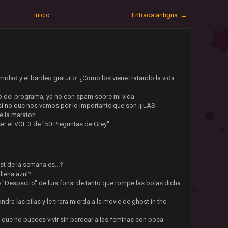
Inicio
Entrada antigua →
idad y el bardeo gratuito! ¿Como los viene tratando la vida
 del programa, ya no con spam sobre mi vida
si no que nos vamos por lo importante que son ¡¡¡LAS
e la maraton
er el VOL 3 de "50 Preguntas de Grey"
st de la semana es...?
allena azul?
e "Despacito" de luis fonsi de tanto que rompe las bolas dicha
dra las pilas y le tirara mierda a la movie de ghost in the
 que no puedes vivir sin bardear a las feminas con poca