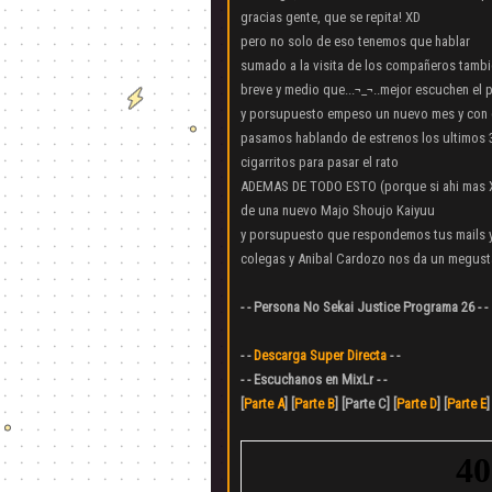
gracias gente, que se repita! XD
pero no solo de eso tenemos que hablar
sumado a la visita de los compañeros tambie
breve y medio que...¬_¬..mejor escuchen el
y porsupuesto empeso un nuevo mes y con es
pasamos hablando de estrenos los ultimos 3
cigarritos para pasar el rato
ADEMAS DE TODO ESTO (porque si ahi mas XD)
de una nuevo Majo Shoujo Kaiyuu
y porsupuesto que respondemos tus mails y
colegas y Anibal Cardozo nos da un megusta
- - Persona No Sekai Justice Programa 26 - -
- -
Descarga Super Directa
- -
- - Escuchanos en MixLr - -
[
Parte A
] [
Parte B
] [Parte C] [
Parte D
] [
Parte E
]