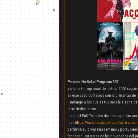
Persona No Sekai Programa 397
y a solo 3 programas del mitico #400 segui
en este caso contamos con la presencia de
Fandango a los cuales tuvimos la alegria d
si se dedica a eso
desde el PnS Team les damos la gracias por
fase
https://es-la.facebook.com/cafefanda
perderse su programa semanal y porsupues
fandango, enterarse de las novedades del p