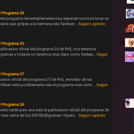
! Programa 33
 este programa lamentablemente muy especial nos toca tocar un
racia que golpeo a la hermana isla.Tambien…
Seguir Leyendo
! Programa 35
ublicasion oficial del programa 35 de PnS, nos estamos
ogramas y todavia no tenemos muy claro como festeja…
Seguir
! Programa 37
casion oficial del programa 37 de PnS, enmedio de las
=Dbien este posiblemente sea el programa mas corto …
Seguir
! Programa 36
edio tarde pero aca esta la publicasion oficial del programa 36
 mas serca de los 200 P[nS]rgramas =Dpero…
Seguir Leyendo