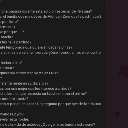
n?
rtina pasada durante esta edicion especial de Persona?
e, el temita que me debes de Aldnoah Zero que te pedi hace 2
e por forro?
elizmente)
e por que......?
Katachi?
e les halla perdido?
ente temporada que quisieran cagar a piñas?
os animes de esta temporada ¿Quien pondriamos en el centro
 harias alche?
Automata?
quisieran entrevistar posta en PNS?
.?
nstantemente en su dia a dia?
iñas por una mujer que les interese a ambos?
 ustedes a lo que respecta su fanatismo por el anime?
os nombre, posta?
nario o perico en casa? Se pregunta por que oye de fondo uno
omiendes pyro?
evelar esta noche.
nime de la vida de ustedes ¿Que generos tendria esta serie?