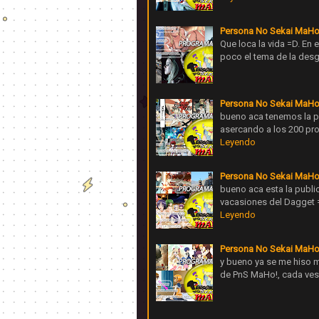
Persona No Sekai MaHo
Que loca la vida =D. En
poco el tema de la desg
Persona No Sekai MaHo
bueno aca tenemos la p
asercando a los 200 pr
Leyendo
Persona No Sekai MaHo
bueno aca esta la publi
vacasiones del Dagget 
Leyendo
Persona No Sekai MaHo
y bueno ya se me hiso m
de PnS MaHo!, cada ves