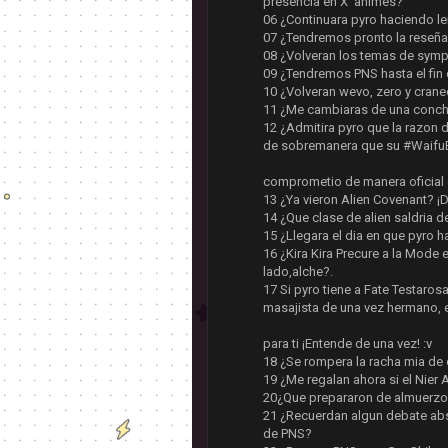
presencia en X' animes?
06 ¿Continuara pyro haciendo l
07 ¿Tendremos pronto la reseñ
08 ¿Volveran los temas de symp
09 ¿Tendremos PNS hasta el fin
10 ¿Volveran wevo, zero y cran
11 ¿Me cambiaras de una conchu
12 ¿Admitira pyro que la razon 
de sobremanera que su #WaifuE
comprometio de manera oficial 
13 ¿Ya vieron Alien Covenant? ¡
14 ¿Que clase de alien saldria 
15 ¿Llegara el dia en que pyro
16 ¿Kira Kira Precure a la Mode 
lado,alche?.
17 Si pyro tiene a Fate Testaros
masajista de una vez hermano, e
para ti ¡Entende de una vez! :v
18 ¿Se rompera la racha mia de
19 ¿Me regalan ahora si el Nier
20¿Que prepararon de almuerzo 
21 ¿Recuerdan algun debate abs
de PNS?