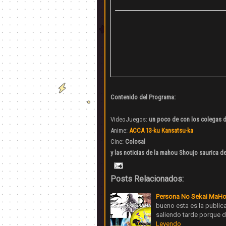
Contenido del Programa:
VideoJuegos:
un poco de con los colegas 
Anime:
ACCA 13-ku Kansatsu-ka
Cine:
Colosal
y las noticias de la mahou Shoujo saurica d
Posts Relacionados:
Persona No Sekai MaHo
bueno esta es la public
saliendo tarde porque d
Leyendo