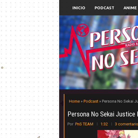
INICIO
PODCAST
ANIME
Home
»
Podcast
» Persona No Sekai J
Persona No Sekai Justice
Por
PnS TEAM
1:32
3 comentari