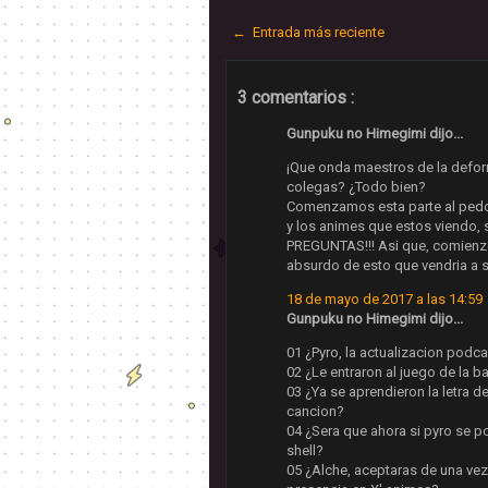
← Entrada más reciente
3 comentarios :
Gunpuku no Himegimi dijo...
¡Que onda maestros de la deform
colegas? ¿Todo bien?
Comenzamos esta parte al pedo
y los animes que estos viendo, 
PREGUNTAS!!! Asi que, comienz
absurdo de esto que vendria a s
18 de mayo de 2017 a las 14:59
Gunpuku no Himegimi dijo...
01 ¿Pyro, la actualizacion podca
02 ¿Le entraron al juego de la b
03 ¿Ya se aprendieron la letra d
cancion?
04 ¿Sera que ahora si pyro se pon
shell?
05 ¿Alche, aceptaras de una vez