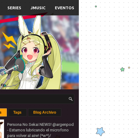
SERIES
JMUSIC
EVENTOS
s
Tags
Blog Archivo
Persona No Sekai NEWS! @argenpod
- Estamos lubricando el microfono
para volver al aire! (*w*)/