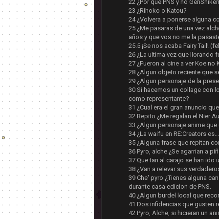
22 ¿Por que PNS y no GenShike
23 ¿Rihoko o Katou?
24 ¿Volvera a ponerse alguna co
25 ¿Me pasaras de una vez alch
años y que vos no me la pasast
25.5 ¡Se nos acaba Fairy Tail! (f
26 ¿La ultima vez que llorando fu
27 ¿Fueron al cine a ver Koe no 
28 ¿Algun objeto reciente que s
29 ¿Algun personaje de la pres
30 Si hacemos un collage con l
como representante?
31 ¿Cual era el gran anuncio que
32 Repito ¿Me regalan el Nier 
33 ¿Algun personaje anime que 
34 ¿La waifu en RE:Creators es..
35 ¿Alguna frase que repitan co
36 Pyro, alche ¿Se agarrian a p
37 Que tan al carajo se han ido
38 ¿Van a relevar sus verdader
39 Che' pyro ¿Tienes alguna ca
durante casa edicion de PNS.
40 ¿Algun burdel local que rec
41 Dos infidencias que gusten r
42 Pyro, Alche, si hicieran un a