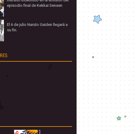
Retraso indefinido en la emisión del
episodio final de Kekkai Sensen
El 6 de julio Naruto Gaiden llegará a
su fin.
RES