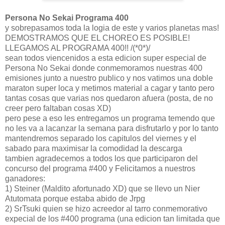
Persona No Sekai Programa 400
y sobrepasamos toda la logia de este y varios planetas mas!
DEMOSTRAMOS QUE EL CHOREO ES POSIBLE!
LLEGAMOS AL PROGRAMA 400!! /(*0*)/
sean todos viencenidos a esta edicion super especial de
Persona No Sekai donde conmemoramos nuestras 400
emisiones junto a nuestro publico y nos vatimos una doble
maraton super loca y metimos material a cagar y tanto pero
tantas cosas que varias nos quedaron afuera (posta, de no
creer pero faltaban cosas XD)
pero pese a eso les entregamos un programa temendo que
no les va a lacanzar la semana para disfrutarlo y por lo tanto
mantendremos separado los capitulos del viernes y el
sabado para maximisar la comodidad la descarga
tambien agradecemos a todos los que participaron del
concurso del programa #400 y Felicitamos a nuestros
ganadores:
1) Steiner (Maldito afortunado XD) que se llevo un Nier
Atutomata porque estaba abido de Jrpg
2) SrTsuki quien se hizo acreedor al tarro conmemorativo
expecial de los #400 programa (una edicion tan limitada que