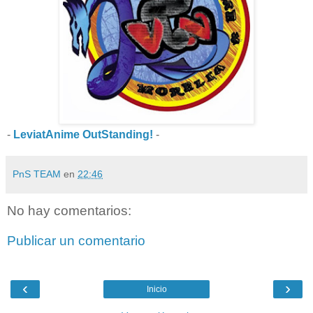
-
LeviatAnime OutStanding!
-
PnS TEAM
en
22:46
No hay comentarios:
Publicar un comentario
‹
›
Inicio