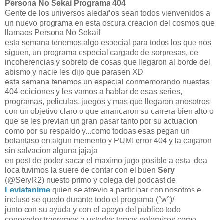
Persona No Sekai Programa 404
Gente de los universos aledaños sean todos vienvenidos a
un nuevo programa en esta oscura creacion del cosmos que
llamaos Persona No Sekai!
esta semana tenemos algo especial para todos los que nos
siguen, un programa especial cargado de sorpresas, de
incoherencias y sobreto de cosas que llegaron al borde del
abismo y nacie les dijo que parasen XD
esta semana tenemos un especial conmemorando nuestas
404 ediciones y les vamos a hablar de esas series,
programas, peliculas, juegos y mas que llegaron anosotros
con un objetivo claro o que arrancaron su carrera bien alto o
que se les previan un gran pasar tanto por su actuacion
como por su respaldo y...como todoas esas pegan un
bolantaso en algun memento y PUM! error 404 y la cagaron
sin salvacion alguna jajaja
en post de poder sacar el maximo jugo posible a esta idea
loca tuvimos la suere de contar con el buen
Sery
(@SeryR2) nuesto primo y colega del podcast de
Leviatanime
quien se atrevio a participar con nosotros e
incluso se quedo durante todo el programa (°w°)/
junto con su ayuda y con el apoyo del publico todo
conosedor traeremos a ustedes temas polemicos como