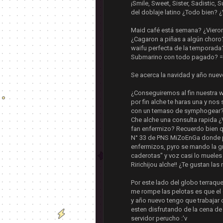
¡Smile, Sweet, Sister, Sadistic
del doblaje latino ¿Todo bien? ¿
Maid café está semana? ¿Vieron
¿Cagaron a piñas a algún choro?
waifu perfecta de la temporada?
Submarino con todo pagado? 
Se acerca la navidad y año nue
¿Conseguiremos al fin nuestra wa
por fin alche te haras una y nos
con un temaso de symphogear?.
Che alche una consulta rapida ¿
fan enfermizo? Recuerdo bien q
N° 33 de PNS MiZoEnGa donde p
enfermizos, pyro se mando la gra
caderotas" y voz casi lo mueles
Ririchijou alche!! ¿Te gustan la
Por este lado del globo terraqu
me rompe las pelotas es que el
y año nuevo tengo que trabajar
esten disfrutando de la cena d
servidor perucho :'v