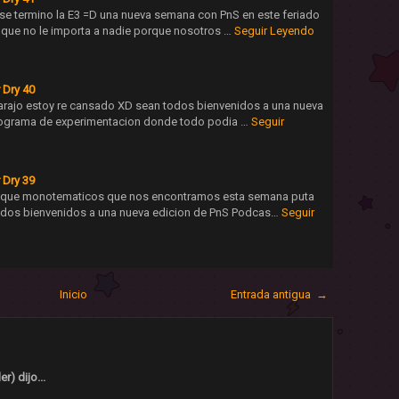
se termino la E3 =D una nueva semana con PnS en este feriado
 que no le importa a nadie porque nosotros …
Seguir Leyendo
 Dry 40
arajo estoy re cansado XD sean todos bienvenidos a una nueva
rograma de experimentacion donde todo podia …
Seguir
 Dry 39
Y que monotematicos que nos encontramos esta semana puta
dos bienvenidos a una nueva edicion de PnS Podcas…
Seguir
Inicio
Entrada antigua →
r) dijo...