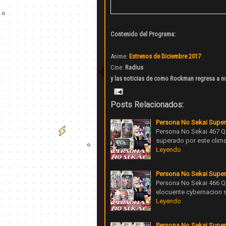
Contenido del Programa:
Anime:
Estrenos de Diciembre 2017
Cine:
Radius
y las noticias de como Rockman regresa a n
Posts Relacionados:
Persona No Sekai Super
Persona No Sekai 467 Qu
superado por este clima
Leyendo
Persona No Sekai Super
Persona No Sekai 466 Q
elocuente cybernacion 
Leyendo
Persona No Sekai Super