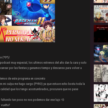
a (*0*)/
odcast muy especial, los ultimos estrenos del año dan la cara y solo
ansar por las fiestas y ganamos tiempo y descanso para volver a
blemos de este programa en concreto
 es mi culpa me hago cargo (PYRO) ya que estuve echo bosta toda la
a calidad que los tengo acostumbrados, procurare que no pase
o faltando tan poco no nos podemos dar ese lujo =D
 vuelta?