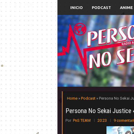
INICIO
PODCAST
ANIME
Home
»
Podcast
» Persona No Sekai Ju
Persona No Sekai Justice 
Por
PnS TEAM
20:23
9 comentar