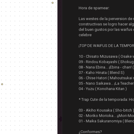
Hora de spamear:
Las westes de la perversion de 
constructivas se logro hacer alg
del buen gustos por las waifus d
celebre
¡TOP DE WAIFUS DE LA TEMPO
10 - Chisato Mizusawa ( Osake w
09 - Rindou Kobayashi ( Shokug
08 - Nana Ebina... ¡Ebina - chan
07 - Kaho Hinata ( Blend S)
06 - Chise Hatori ( Mahoutsukai
05 - Nano Saikawa... ¡La Teacher
04 - Yuzu ( Konohana Kitan )
* Trap Cute de la temporada: Hid
03 - Akiho Kousaka ( Sho-bitch 
02 - Moriko Morioka... ¡¡Mori-Mo
01 - Maika Sakuranomiya ( Blend
¿Conformes?