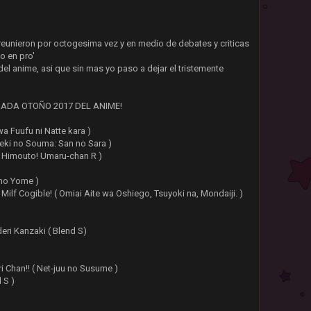
reunieron por octogesima vez y en medio de debates y criticas
o en pro'
el anime, asi que sin mas yo paso a dejar el tristemente
RADA OTOÑO 2017 DEL ANIME!
a Fuufu ni Natte kara )
eki no Souma: San no Sara )
! ( Himouto! Umaru-chan R )
 no Yome )
 Milf Cogible! ( Omiai Aite wa Oshiego, Tsuyoki na, Mondaiji. )
eri Kanzaki ( Blend S)
)
ri Chan!! ( Net-juu no Susume )
 S )