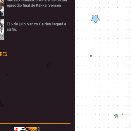
Retraso indefinido en la emisión del
episodio final de Kekkai Sensen
El 6 de julio Naruto Gaiden llegará a
su fin.
RES