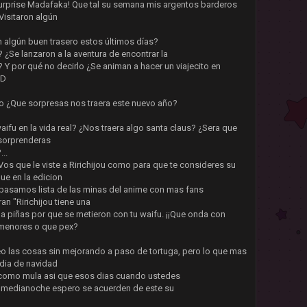
, Surprise Madafaka! Que tal su semana mis argentos barderos
Visitaron algún
 algún buen trasero estos últimos días?
 ¿Se lanzaron a la aventura de encontrar la
 Y por qué no decirlo ¿Se animan a hacer un viajecito en
=D
vo ¿Que sorpresas nos traera este nuevo año?
ifu en la vida real? ¿Nos traera algo santa claus? ¿Sera que
 sorprenderas
..
Vos que le viste a Ririchijou como para que te consideres su
ue en la edicion
asamos lista de las minas del anime con mas fans
n "Ririchijou tiene una
 a piñas por que se metieron con tu waifu. ¡¡Que onda con
s menores o que pex?
eo las cosas sin mejorando a paso de tortuga, pero lo que mas
 dia de navidad
 como mula asi que esos dias cuando ustedes
e medianoche espero se acuerden de este su