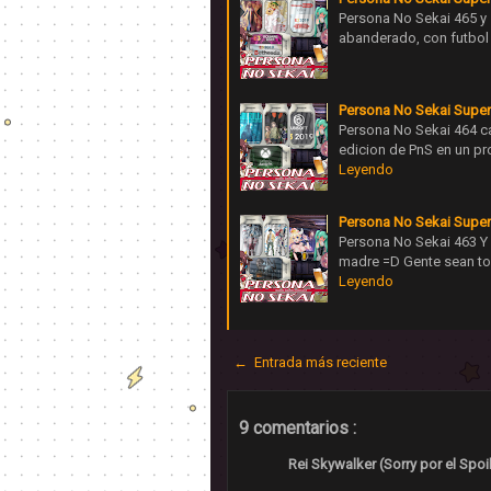
Persona No Sekai 465 y 
abanderado, con futbol
Persona No Sekai Super
Persona No Sekai 464 c
edicion de PnS en un p
Leyendo
Persona No Sekai Super
Persona No Sekai 463 
madre =D Gente sean to
Leyendo
← Entrada más reciente
9 comentarios :
Rei Skywalker (Sorry por el Spoile