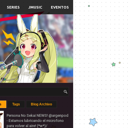
SERIES
JMUSIC
EVENTOS
s
Tags
Blog Archivo
Persona No Sekai NEWS! @argenpod
- Estamos lubricando el microfono
para volver al aire! (*w*)/