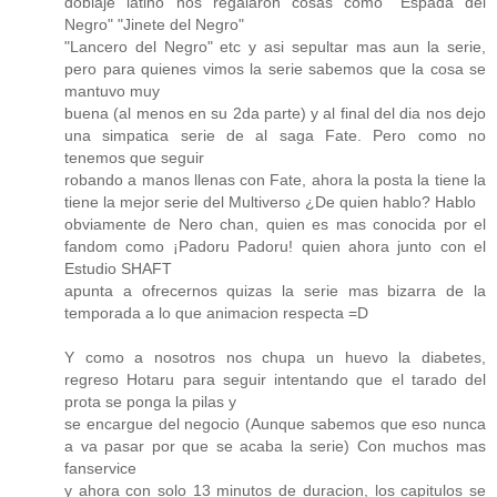
doblaje latino nos regalaron cosas como "Espada del
Negro" "Jinete del Negro"
"Lancero del Negro" etc y asi sepultar mas aun la serie,
pero para quienes vimos la serie sabemos que la cosa se
mantuvo muy
buena (al menos en su 2da parte) y al final del dia nos dejo
una simpatica serie de al saga Fate. Pero como no
tenemos que seguir
robando a manos llenas con Fate, ahora la posta la tiene la
tiene la mejor serie del Multiverso ¿De quien hablo? Hablo
obviamente de Nero chan, quien es mas conocida por el
fandom como ¡Padoru Padoru! quien ahora junto con el
Estudio SHAFT
apunta a ofrecernos quizas la serie mas bizarra de la
temporada a lo que animacion respecta =D
Y como a nosotros nos chupa un huevo la diabetes,
regreso Hotaru para seguir intentando que el tarado del
prota se ponga la pilas y
se encargue del negocio (Aunque sabemos que eso nunca
a va pasar por que se acaba la serie) Con muchos mas
fanservice
y ahora con solo 13 minutos de duracion, los capitulos se