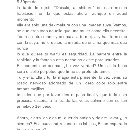
5.30pm de
la tarde le dijiste "Daisuki, ai shitteru" en esta misma
habitacion en la que estas ahora, aunque en aquel
momento
ella era solo una dakimakura con una imagen suya. Vamos,
se que eres todo aquello que una mujer como ella necesita.
Toma su otra mano y acercala a tu mejilla y haz lo mismo
con la suya, no le quites la mirada de encima que mas que
nunca
lo que quiere tu waifu es seguridad. La barrera entre la
realidad y la fantasia esta noche no existe para ustedes.
El momento se acerca, ¿Lo vez verdad? Un calido beso
sera el sello perpetuo que firme su profundo amor.
Tu y ella, Ella y tu, la magia esta presente, lo vez venir, su
rostro nervioso adornado de un ligero color rojo entre
ambas mejillas
te piden que por favor des el paso final y que todo esta
preciosa escena a la luz de las velas culmine con su tan
anhelado 1er beso.
Ahora, cierra los ojos mi querido amigo y dejate llevar ¿Lo
sientes? Esa suavidad rozando tus labios ¿El tan esperado
beso a llegado?