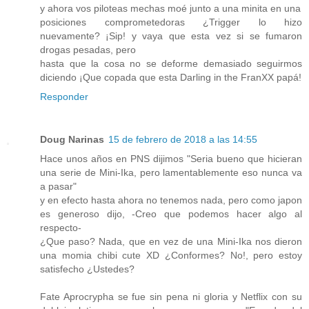
y ahora vos piloteas mechas moé junto a una minita en una
posiciones comprometedoras ¿Trigger lo hizo
nuevamente? ¡Sip! y vaya que esta vez si se fumaron
drogas pesadas, pero
hasta que la cosa no se deforme demasiado seguirmos
diciendo ¡Que copada que esta Darling in the FranXX papá!
Responder
Doug Narinas
15 de febrero de 2018 a las 14:55
Hace unos años en PNS dijimos "Seria bueno que hicieran
una serie de Mini-Ika, pero lamentablemente eso nunca va
a pasar"
y en efecto hasta ahora no tenemos nada, pero como japon
es generoso dijo, -Creo que podemos hacer algo al
respecto-
¿Que paso? Nada, que en vez de una Mini-Ika nos dieron
una momia chibi cute XD ¿Conformes? No!, pero estoy
satisfecho ¿Ustedes?
Fate Aprocrypha se fue sin pena ni gloria y Netflix con su