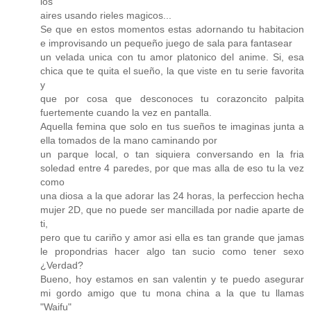
los
aires usando rieles magicos...
Se que en estos momentos estas adornando tu habitacion
e improvisando un pequeño juego de sala para fantasear
un velada unica con tu amor platonico del anime. Si, esa
chica que te quita el sueño, la que viste en tu serie favorita
y
que por cosa que desconoces tu corazoncito palpita
fuertemente cuando la vez en pantalla.
Aquella femina que solo en tus sueños te imaginas junta a
ella tomados de la mano caminando por
un parque local, o tan siquiera conversando en la fria
soledad entre 4 paredes, por que mas alla de eso tu la vez
como
una diosa a la que adorar las 24 horas, la perfeccion hecha
mujer 2D, que no puede ser mancillada por nadie aparte de
ti,
pero que tu cariño y amor asi ella es tan grande que jamas
le propondrias hacer algo tan sucio como tener sexo
¿Verdad?
Bueno, hoy estamos en san valentin y te puedo asegurar
mi gordo amigo que tu mona china a la que tu llamas
"Waifu"