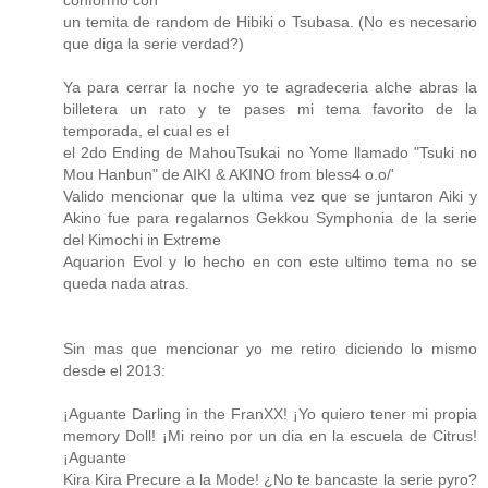
conformo con
un temita de random de Hibiki o Tsubasa. (No es necesario
que diga la serie verdad?)
Ya para cerrar la noche yo te agradeceria alche abras la
billetera un rato y te pases mi tema favorito de la
temporada, el cual es el
el 2do Ending de MahouTsukai no Yome llamado "Tsuki no
Mou Hanbun" de AIKI & AKINO from bless4 o.o/'
Valido mencionar que la ultima vez que se juntaron Aiki y
Akino fue para regalarnos Gekkou Symphonia de la serie
del Kimochi in Extreme
Aquarion Evol y lo hecho en con este ultimo tema no se
queda nada atras.
Sin mas que mencionar yo me retiro diciendo lo mismo
desde el 2013:
¡Aguante Darling in the FranXX! ¡Yo quiero tener mi propia
memory Doll! ¡Mi reino por un dia en la escuela de Citrus!
¡Aguante
Kira Kira Precure a la Mode! ¿No te bancaste la serie pyro?