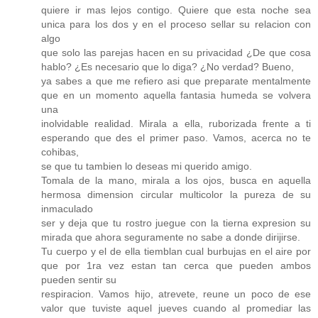
quiere ir mas lejos contigo. Quiere que esta noche sea
unica para los dos y en el proceso sellar su relacion con
algo
que solo las parejas hacen en su privacidad ¿De que cosa
hablo? ¿Es necesario que lo diga? ¿No verdad? Bueno,
ya sabes a que me refiero asi que preparate mentalmente
que en un momento aquella fantasia humeda se volvera
una
inolvidable realidad. Mirala a ella, ruborizada frente a ti
esperando que des el primer paso. Vamos, acerca no te
cohibas,
se que tu tambien lo deseas mi querido amigo.
Tomala de la mano, mirala a los ojos, busca en aquella
hermosa dimension circular multicolor la pureza de su
inmaculado
ser y deja que tu rostro juegue con la tierna expresion su
mirada que ahora seguramente no sabe a donde dirijirse.
Tu cuerpo y el de ella tiemblan cual burbujas en el aire por
que por 1ra vez estan tan cerca que pueden ambos
pueden sentir su
respiracion. Vamos hijo, atrevete, reune un poco de ese
valor que tuviste aquel jueves cuando al promediar las