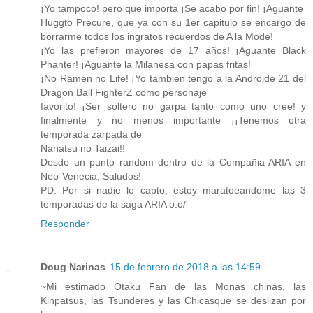
¡Yo tampoco! pero que importa ¡Se acabo por fin! ¡Aguante
Huggto Precure, que ya con su 1er capitulo se encargo de
borrarme todos los ingratos recuerdos de A la Mode!
¡Yo las prefieron mayores de 17 años! ¡Aguante Black
Phanter! ¡Aguante la Milanesa con papas fritas!
¡No Ramen no Life! ¡Yo tambien tengo a la Androide 21 del
Dragon Ball FighterZ como personaje
favorito! ¡Ser soltero no garpa tanto como uno cree! y
finalmente y no menos importante ¡¡Tenemos otra
temporada zarpada de
Nanatsu no Taizai!!
Desde un punto random dentro de la Compañia ARIA en
Neo-Venecia, Saludos!
PD: Por si nadie lo capto, estoy maratoeandome las 3
temporadas de la saga ARIA o.o/'
Responder
Doug Narinas
15 de febrero de 2018 a las 14:59
~Mi estimado Otaku Fan de las Monas chinas, las
Kinpatsus, las Tsunderes y las Chicasque se deslizan por