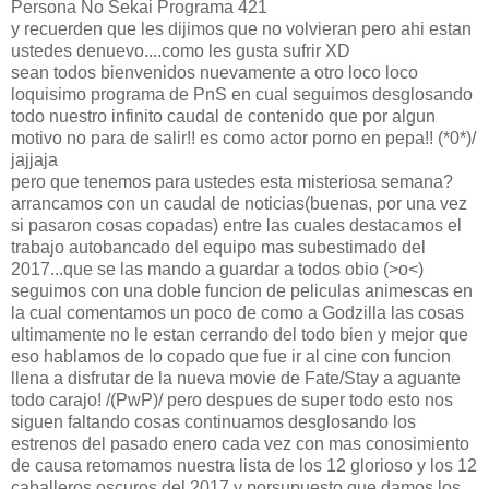
Persona No Sekai Programa 421
y recuerden que les dijimos que no volvieran pero ahi estan
ustedes denuevo....como les gusta sufrir XD
sean todos bienvenidos nuevamente a otro loco loco
loquisimo programa de PnS en cual seguimos desglosando
todo nuestro infinito caudal de contenido que por algun
motivo no para de salir!! es como actor porno en pepa!! (*0*)/
jajjaja
pero que tenemos para ustedes esta misteriosa semana?
arrancamos con un caudal de noticias(buenas, por una vez
si pasaron cosas copadas) entre las cuales destacamos el
trabajo autobancado del equipo mas subestimado del
2017...que se las mando a guardar a todos obio (>o<)
seguimos con una doble funcion de peliculas animescas en
la cual comentamos un poco de como a Godzilla las cosas
ultimamente no le estan cerrando del todo bien y mejor que
eso hablamos de lo copado que fue ir al cine con funcion
llena a disfrutar de la nueva movie de Fate/Stay a aguante
todo carajo! /(PwP)/ pero despues de super todo esto nos
siguen faltando cosas continuamos desglosando los
estrenos del pasado enero cada vez con mas conosimiento
de causa retomamos nuestra lista de los 12 glorioso y los 12
caballeros oscuros del 2017 y porsupuesto que damos los