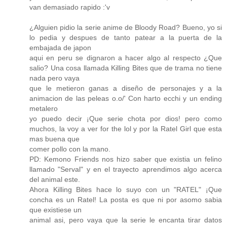
van demasiado rapido :'v
¿Alguien pidio la serie anime de Bloody Road? Bueno, yo si
lo pedia y despues de tanto patear a la puerta de la
embajada de japon
aqui en peru se dignaron a hacer algo al respecto ¿Que
salio? Una cosa llamada Killing Bites que de trama no tiene
nada pero vaya
que le metieron ganas a diseño de personajes y a la
animacion de las peleas o.o/' Con harto ecchi y un ending
metalero
yo puedo decir ¡Que serie chota por dios! pero como
muchos, la voy a ver for the lol y por la Ratel Girl que esta
mas buena que
comer pollo con la mano.
PD: Kemono Friends nos hizo saber que existia un felino
llamado "Serval" y en el trayecto aprendimos algo acerca
del animal este.
Ahora Killing Bites hace lo suyo con un "RATEL" ¡Que
concha es un Ratel! La posta es que ni por asomo sabia
que existiese un
animal asi, pero vaya que la serie le encanta tirar datos