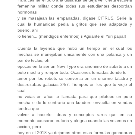
Para calmar el odio a la distancia se deja ver cierta escuela
femenina militar donde todas sus estudiantes desbordan
hormonas
y se masajean las empanadas, digase CITRUS. Serie la
cual la humanidad pedia a gritos que sea adaptada y
bueno, ahi
lo tienen... (mendigos enfermos) ¡¡Aguante el Yuri papá!!
Cuenta la leyenda que hubo un tiempo en el cual los
mechas se manejaban unicamente con una palanca y un
par de teclas, oh
epocas en la ser un New Type era sinonimo de subirte a un
puto mecha y romper todo. Ocasiones fumadas donde tu
amor por los robots se convertia en un enorme taladro y
destrozabas galaxias 24/7. Tiempos en los que tu viejo el
cual
no veias en años te llamada para que pilotees un puto
mecha o de lo contrario una kuudere envuelta en vendas
tendria que
volver a hacerlo. Ideas y conceptos raros que en su
momento causaron euforia y alegria cuando las veiamos en
accion, pero
hoy en el 2018 ya dejamos atras esas formulas ganadoras