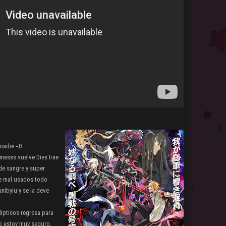
 nadie =D
meses vuelve Dies Irae
 de sangre y super
re mal usados todo
nibyiu y se la deve
ipticos regresa para
 no estoy muy seguro,