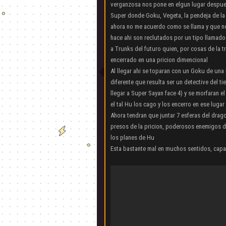
verganzosa nos pone en elgun lugar despue
Super donde Goku, Vegeta, la pendeja de la 
ahora no me acuerdo como se llama y que n
hace ahi son reclutados por un tipo llamado 
a Trunks del futuro quien, por cosas de la t
encerrado en una pricion dimencional
Al llegar ahi se toparan con un Goku de una 
diferente que resulta ser un detective del 
llegar a Super Sayan face 4) y se morfaran e
el tal Hu los cago y los encerro en ese luga
Ahora tendran que juntar 7 esferas del drago
presos de la pricion, poderosos enemigos d
los planes de Hu
Esta bastante mal en muchos sentidos, cap