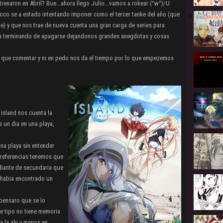
trenaron en Abril? Bue...ahora llego Julio...vamos a rokear (°w°)/U
oco se a estado intentando imponer como el tercer tanke del año (que
te) y que nos trae de nueva cuenta una gran carga de series para
sta terminando de apagarse dejandonos grandes anegdotas y cosas
o que comentar y ni en pedo nos da el tiempo por lo que empezemos
Island nos cuenta la
s un dia en una playa,
na playa sin entender
a referencias tenemos que
diante de secundaria que
 habia encontrado un
 pensaro que se lo
 tipo no tiene memoria
a la ahi y menos en