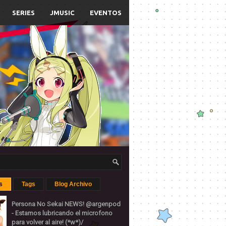
SERIES
JMUSIC
EVENTOS
s
Tags
Blog Archivo
Persona No Sekai NEWS! @argenpod
- Estamos lubricando el microfono
para volver al aire! (*w*)/