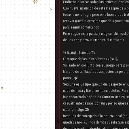
Pudieron pilotear todas las series que se es
Una nueva aparicion de este mes que de a p
todavia no lo logra pero esta bueno que tra
renovar nuestra cartelera que de a poco e
para seguir comentando
Pero seguir es la palabra magica, ahi much
de una vez y desvariemos en el medio =D
*)
Island
: Serie de TV
El ataque de las lolis playeras /(°w°)/
Saliendo en conjunto con su juego para ps4 
historia de un flaco que aparecion en pelota
posta jajaj
Setsuna es un tipo que un dia desperto en u
nada de nada y literalmente en pelotas. Par
fue encontrado por Karen Kurutsu una estu
casualmente pasaba por ahi y penso que se
muerto o algo XD
Despues de entregarlo a la policia local (no
quedaba no? XD) nos damos cuenta que este
de quien es el, de donde salio o como llego 