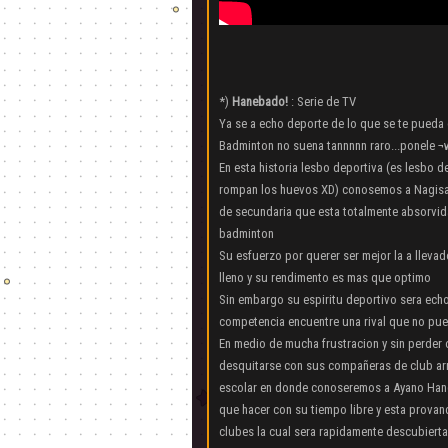
*)
Hanebado!
: Serie de TV
Ya se a echo deporte de lo que se te pueda o
Badminton no suena tannnnn raro...ponele 
En esta historia lesbo deportiva (es lesbo 
rompan los huevos XD) conosemos a Nagisa
de secundaria que esta totalmente absorvida
badminton
Su esfuerzo por querer ser mejor la a lleva
lleno y su rendimento es mas que optimo
Sin embargo su espiritu deportivo sera ec
competencia encuentre una rival que no pu
En medio de mucha frustracion y sin perder
desquitarse con sus compañeras de club ar
escolar en donde conoseremos a Ayano Hane
que hacer con su tiempo libre y esta prova
clubes la cual sera rapidamente descubiert