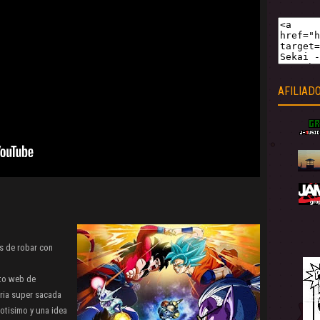
AFILIAD
s de robar con
to web de
oria super sacada
hotisimo y una idea