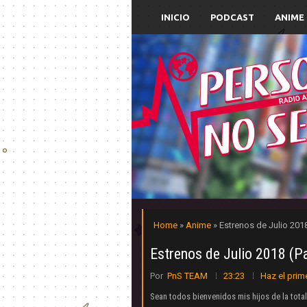
INICIO
PODCAST
ANIME
Home
»
Anime
» Estrenos de Julio 2018
Estrenos de Julio 2018 (P
Por
PnS TEAM
23:23
Haz el prim
Sean todos bienvenidos mis hijos de la total