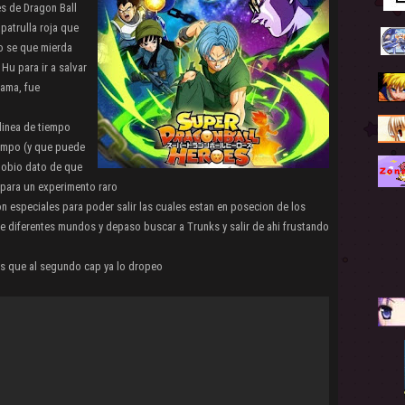
s de Dragon Ball
patrulla roja que
o se que mierda
Hu para ir a salvar
rama, fue
linea de tiempo
tiempo (y que puede
l obio dato de que
r para un experimento raro
n especiales para poder salir las cuales estan en posecion de los
e diferentes mundos y depaso buscar a Trunks y salir de ahi frustando
as que al segundo cap ya lo dropeo