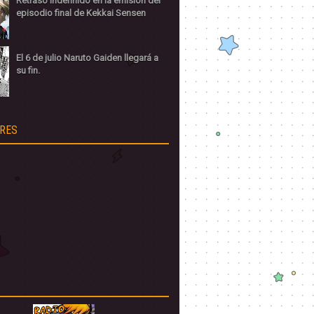
Retraso indefinido en la emisión del
episodio final de Kekkai Sensen
El 6 de julio Naruto Gaiden llegará a
su fin.
RES