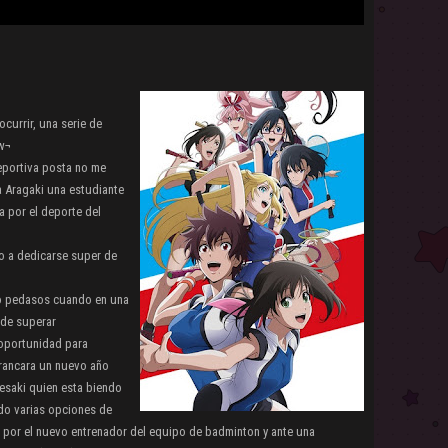
currir, una serie de
¬w¬
deportiva posta no me
 Aragaki una estudiante
 por el deporte del
do a dedicarse super de
ho pedasos cuando en una
ede superar
 oportunidad para
rancara un nuevo año
saki quien esta biendo
ndo varias opciones de
a por el nuevo entrenador del equipo de badminton y ante una