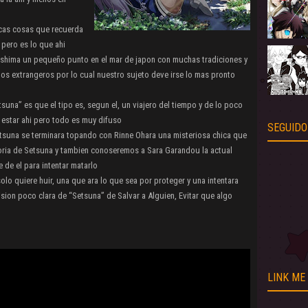
ocas cosas que recuerda
pero es lo que ahi
rashima un pequeño punto en el mar de japon con muchas tradiciones y
los extrangeros por lo cual nuestro sujeto deve irse lo mas pronto
una” es que el tipo es, segun el, un viajero del tiempo y de lo poco
 estar ahi pero todo es muy difuso
SEGUIDO
etsuna se terminara topando con Rinne Ohara una misteriosa chica que
toria de Setsuna y tambien conoseremos a Sara Garandou la actual
e de el para intentar matarlo
olo quiere huir, una que ara lo que sea por proteger y una intentara
sion poco clara de “Setsuna” de Salvar a Alguien, Evitar que algo
LINK ME