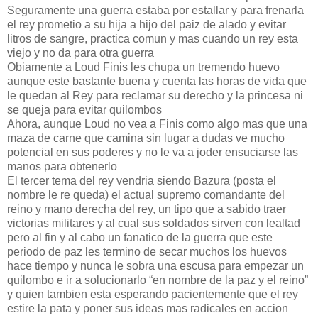
Seguramente una guerra estaba por estallar y para frenarla
el rey prometio a su hija a hijo del paiz de alado y evitar
litros de sangre, practica comun y mas cuando un rey esta
viejo y no da para otra guerra
Obiamente a Loud Finis les chupa un tremendo huevo
aunque este bastante buena y cuenta las horas de vida que
le quedan al Rey para reclamar su derecho y la princesa ni
se queja para evitar quilombos
Ahora, aunque Loud no vea a Finis como algo mas que una
maza de carne que camina sin lugar a dudas ve mucho
potencial en sus poderes y no le va a joder ensuciarse las
manos para obtenerlo
El tercer tema del rey vendria siendo Bazura (posta el
nombre le re queda) el actual supremo comandante del
reino y mano derecha del rey, un tipo que a sabido traer
victorias militares y al cual sus soldados sirven con lealtad
pero al fin y al cabo un fanatico de la guerra que este
periodo de paz les termino de secar muchos los huevos
hace tiempo y nunca le sobra una escusa para empezar un
quilombo e ir a solucionarlo “en nombre de la paz y el reino”
y quien tambien esta esperando pacientemente que el rey
estire la pata y poner sus ideas mas radicales en accion