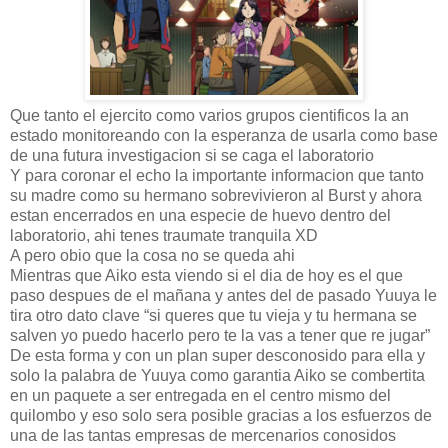
Que tanto el ejercito como varios grupos cientificos la an
estado monitoreando con la esperanza de usarla como base
de una futura investigacion si se caga el laboratorio
Y para coronar el echo la importante informacion que tanto
su madre como su hermano sobrevivieron al Burst y ahora
estan encerrados en una especie de huevo dentro del
laboratorio, ahi tenes traumate tranquila XD
A pero obio que la cosa no se queda ahi
Mientras que Aiko esta viendo si el dia de hoy es el que
paso despues de el mañana y antes del de pasado Yuuya le
tira otro dato clave “si queres que tu vieja y tu hermana se
salven yo puedo hacerlo pero te la vas a tener que re jugar”
De esta forma y con un plan super desconosido para ella y
solo la palabra de Yuuya como garantia Aiko se combertita
en un paquete a ser entregada en el centro mismo del
quilombo y eso solo sera posible gracias a los esfuerzos de
una de las tantas empresas de mercenarios conosidos