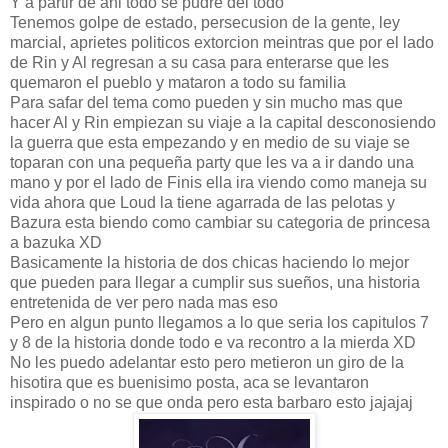
Y a partir de ahi todo se pudre del todo
Tenemos golpe de estado, persecusion de la gente, ley
marcial, aprietes politicos extorcion meintras que por el lado
de Rin y Al regresan a su casa para enterarse que les
quemaron el pueblo y mataron a todo su familia
Para safar del tema como pueden y sin mucho mas que
hacer Al y Rin empiezan su viaje a la capital desconosiendo
la guerra que esta empezando y en medio de su viaje se
toparan con una pequeña party que les va a ir dando una
mano y por el lado de Finis ella ira viendo como maneja su
vida ahora que Loud la tiene agarrada de las pelotas y
Bazura esta biendo como cambiar su categoria de princesa
a bazuka XD
Basicamente la historia de dos chicas haciendo lo mejor
que pueden para llegar a cumplir sus sueños, una historia
entretenida de ver pero nada mas eso
Pero en algun punto llegamos a lo que seria los capitulos 7
y 8 de la historia donde todo e va recontro a la mierda XD
No les puedo adelantar esto pero metieron un giro de la
hisotira que es buenisimo posta, aca se levantaron
inspirado o no se que onda pero esta barbaro esto jajajaj