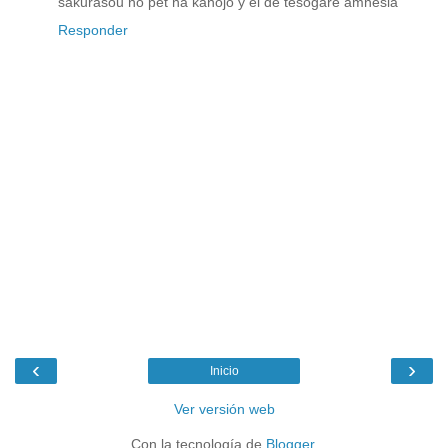
sakurasou no pet na kanojo y el de tesogare amnesia
Responder
‹
›
Inicio
Ver versión web
Con la tecnología de
Blogger
.