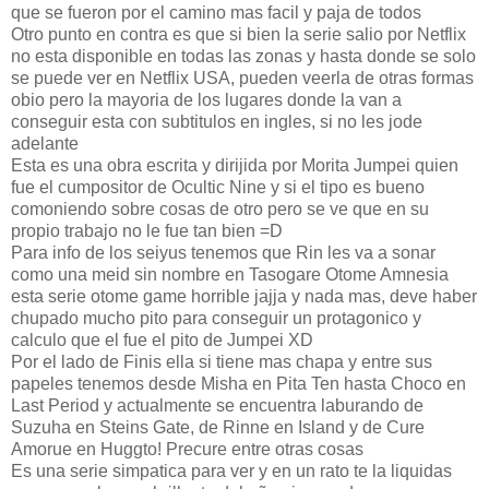
que se fueron por el camino mas facil y paja de todos
Otro punto en contra es que si bien la serie salio por Netflix
no esta disponible en todas las zonas y hasta donde se solo
se puede ver en Netflix USA, pueden veerla de otras formas
obio pero la mayoria de los lugares donde la van a
conseguir esta con subtitulos en ingles, si no les jode
adelante
Esta es una obra escrita y dirijida por Morita Jumpei quien
fue el cumpositor de Ocultic Nine y si el tipo es bueno
comoniendo sobre cosas de otro pero se ve que en su
propio trabajo no le fue tan bien =D
Para info de los seiyus tenemos que Rin les va a sonar
como una meid sin nombre en Tasogare Otome Amnesia
esta serie otome game horrible jajja y nada mas, deve haber
chupado mucho pito para conseguir un protagonico y
calculo que el fue el pito de Jumpei XD
Por el lado de Finis ella si tiene mas chapa y entre sus
papeles tenemos desde Misha en Pita Ten hasta Choco en
Last Period y actualmente se encuentra laburando de
Suzuha en Steins Gate, de Rinne en Island y de Cure
Amorue en Huggto! Precure entre otras cosas
Es una serie simpatica para ver y en un rato te la liquidas