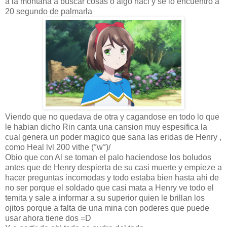
a la montaña a buscar cosas o algo haci y se lo encuentro a
20 segundo de palmarla
Viendo que no quedava de otra y cagandose en todo lo que
le habian dicho Rin canta una cansion muy espesifica la
cual genera un poder magico que sana las eridas de Henry ,
como Heal lvl 200 vithe (°w°)/
Obio que con Al se toman el palo haciendose los boludos
antes que de Henry despierta de su casi muerte y empieze a
hacer preguntas incomodas y todo estaba bien hasta ahi de
no ser porque el soldado que casi mata a Henry ve todo el
temita y sale a informar a su superior quien le brillan los
ojitos porque a falta de una mina con poderes que puede
usar ahora tiene dos =D