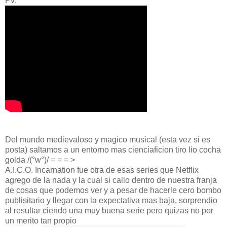
Pv:
Del mundo medievaloso y magico musical (esta vez si es
posta) saltamos a un entorno mas cienciaficion tiro lio cocha
golda /(°w°)/ = = = >
A.I.C.O. Incarnation fue otra de esas series que Netflix
agrego de la nada y la cual si callo dentro de nuestra franja
de cosas que podemos ver y a pesar de hacerle cero bombo
publisitario y llegar con la expectativa mas baja, sorprendio
al resultar ciendo una muy buena serie pero quizas no por
un merito tan propio