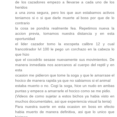
de los cazadores empezo a llevarse a cada uno de los
heridos
a una zona segura, pero los que aun estabamos activos
teniamos si o si que darle muerte al boss por que de lo
contrario
la cosa se pondria realmente fea. Repetimos nueva la
accion previa, tomamos nuestra distancia y en esta
oportunidad
el lider cazador tomo la escopeta calibre 12 y cual
francotirador lvl 100 le pego un corchazo en la cabeza lo
que hizo
que el cocodrilo sesase nuevamente sus movimientos. De
manera inmediata nos acercanos al cuerpo del reptil y en
esta
ocasion me pidieron que tome la soga y que le amarrase el
hocico de manera rapida ya que no sabiamos si el animal
estaba muerto o no. Cogi la soga, hice un nudo en ambas
puntas y empece a amarrarle el hocico como se me pidio.
(Videos de como sujetar a estos bichos ya habia visto en
muchos documentales, asi que experiencia visual la tenia)
Para nuestra suerte en esta ocasion en boss en efecto
habia muerto de manera definitiva, asi que lo unico que