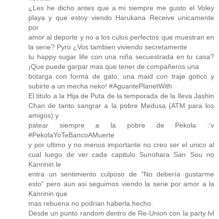
¿Les he dicho antes que a mi siempre me gusto el Voley
playa y que estoy viendo Harukana Receive unicamente
por
amor al deporte y no a los culos perfectos que muestran en
la serie? Pyro ¿Vos tambien viviendo secretamente
tu happy sugar life con una niña secuestrada en tu casa?
¡Que puede garpar mas que tener de compañeros una
botarga con forma de gato, una maid con traje gotico y
subirte a un mecha neko! #AguantePlanetWith
El titulo a la Hija de Puta de la temporada de la lleva Jashin
Chan de tanto sangrar a la pobre Medusa (ATM para los
amigos) y
patear siempre a la pobre de Pekola :'v
#PekolaYoTeBancoAMuerte
y por ultimo y no menos importante no creo ser el unico al
cual luego de ver cada capitulo Sunohara San Sou no
Kanrinin le
entra un sentimiento culposo de "No debería gustarme
esto" pero aun asi seguimos viendo la serie por amor a la
Kanrinin que
mas rebuena no podrian haberla hecho.
Desde un punto random dentro de Re-Union con la party lvl