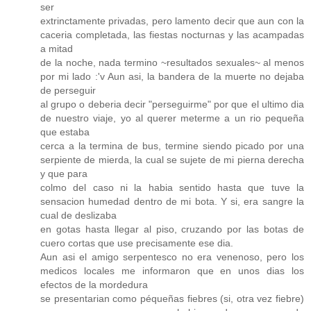
ser
extrinctamente privadas, pero lamento decir que aun con la
caceria completada, las fiestas nocturnas y las acampadas
a mitad
de la noche, nada termino ~resultados sexuales~ al menos
por mi lado :'v Aun asi, la bandera de la muerte no dejaba
de perseguir
al grupo o deberia decir "perseguirme" por que el ultimo dia
de nuestro viaje, yo al querer meterme a un rio pequeña
que estaba
cerca a la termina de bus, termine siendo picado por una
serpiente de mierda, la cual se sujete de mi pierna derecha
y que para
colmo del caso ni la habia sentido hasta que tuve la
sensacion humedad dentro de mi bota. Y si, era sangre la
cual de deslizaba
en gotas hasta llegar al piso, cruzando por las botas de
cuero cortas que use precisamente ese dia.
Aun asi el amigo serpentesco no era venenoso, pero los
medicos locales me informaron que en unos dias los
efectos de la mordedura
se presentarian como péqueñas fiebres (si, otra vez fiebre)