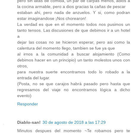
pero sin latas de comida, un par de carpas menos, adios a
la cocina armable, pero a dios gracias la cañas de pescar
estaban ahi, pero nada de anzuelos. Y si, como podran
estar imaginandose ¡Nos chorearon!
La verdad es que en el momento todos nos pusimos un
tanto tensos. Las discusiones de que debimos ir a un hotel
a
dejar las cosas no se hicieron esperar, pero asi como la
calentura del momento llego, tambien se fue ya que
al irnos a la comunidad a buscar alojamiento (Como
debimos hacer en un principio) un tanto molestos unos con
otros,
para nuestra suerte encontramos todo lo robado a la
entrada del lugar.
(Posta, no se que carajos habrá pasado pero hasta que
regresamos del viaje no encontramos lógica a dicho
evento)
Responder
Diablo-san!
30 de agosto de 2018 a las 17:29
Minutos despues del momento ~Te robamos pero te