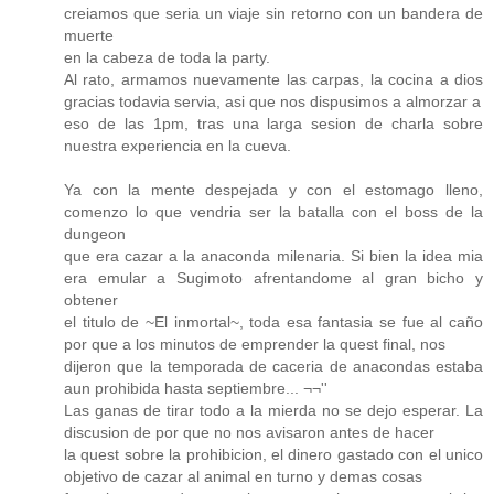
creiamos que seria un viaje sin retorno con un bandera de
muerte
en la cabeza de toda la party.
Al rato, armamos nuevamente las carpas, la cocina a dios
gracias todavia servia, asi que nos dispusimos a almorzar a
eso de las 1pm, tras una larga sesion de charla sobre
nuestra experiencia en la cueva.
Ya con la mente despejada y con el estomago lleno,
comenzo lo que vendria ser la batalla con el boss de la
dungeon
que era cazar a la anaconda milenaria. Si bien la idea mia
era emular a Sugimoto afrentandome al gran bicho y
obtener
el titulo de ~El inmortal~, toda esa fantasia se fue al caño
por que a los minutos de emprender la quest final, nos
dijeron que la temporada de caceria de anacondas estaba
aun prohibida hasta septiembre... ¬¬''
Las ganas de tirar todo a la mierda no se dejo esperar. La
discusion de por que no nos avisaron antes de hacer
la quest sobre la prohibicion, el dinero gastado con el unico
objetivo de cazar al animal en turno y demas cosas