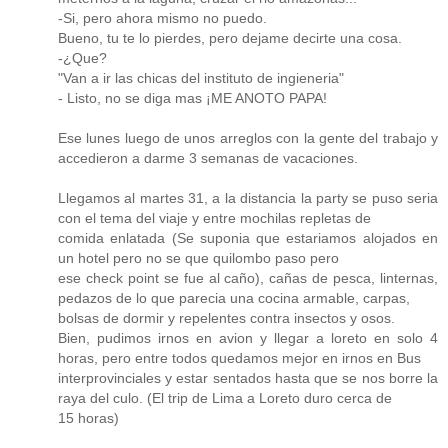
-Si, pero ahora mismo no puedo.
Bueno, tu te lo pierdes, pero dejame decirte una cosa.
-¿Que?
"Van a ir las chicas del instituto de ingieneria"
- Listo, no se diga mas ¡ME ANOTO PAPA!
Ese lunes luego de unos arreglos con la gente del trabajo y
accedieron a darme 3 semanas de vacaciones.
Llegamos al martes 31, a la distancia la party se puso seria
con el tema del viaje y entre mochilas repletas de
comida enlatada (Se suponia que estariamos alojados en
un hotel pero no se que quilombo paso pero
ese check point se fue al caño), cañas de pesca, linternas,
pedazos de lo que parecia una cocina armable, carpas,
bolsas de dormir y repelentes contra insectos y osos.
Bien, pudimos irnos en avion y llegar a loreto en solo 4
horas, pero entre todos quedamos mejor en irnos en Bus
interprovinciales y estar sentados hasta que se nos borre la
raya del culo. (El trip de Lima a Loreto duro cerca de
15 horas)