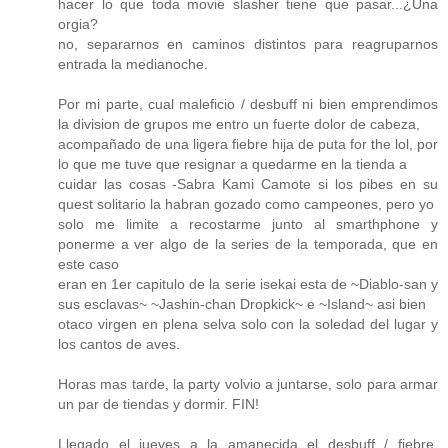
hacer lo que toda movie slasher tiene que pasar...¿Una
orgia?
no, separarnos en caminos distintos para reagruparnos
entrada la medianoche.
Por mi parte, cual maleficio / desbuff ni bien emprendimos
la division de grupos me entro un fuerte dolor de cabeza,
acompañado de una ligera fiebre hija de puta for the lol, por
lo que me tuve que resignar a quedarme en la tienda a
cuidar las cosas -Sabra Kami Camote si los pibes en su
quest solitario la habran gozado como campeones, pero yo
solo me limite a recostarme junto al smarthphone y
ponerme a ver algo de la series de la temporada, que en
este caso
eran en 1er capitulo de la serie isekai esta de ~Diablo-san y
sus esclavas~ ~Jashin-chan Dropkick~ e ~Island~ asi bien
otaco virgen en plena selva solo con la soledad del lugar y
los cantos de aves.
Horas mas tarde, la party volvio a juntarse, solo para armar
un par de tiendas y dormir. FIN!
Llegado el jueves a la amanecida el desbuff / fiebre,