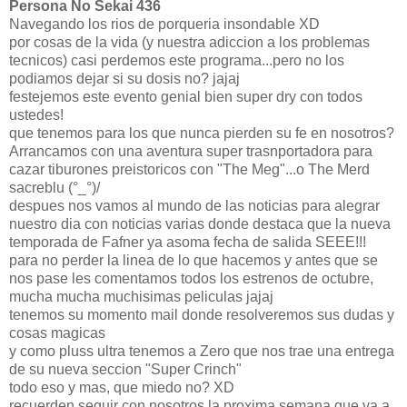
Persona No Sekai 436
Navegando los rios de porqueria insondable XD
por cosas de la vida (y nuestra adiccion a los problemas
tecnicos) casi perdemos este programa...pero no los
podiamos dejar si su dosis no? jajaj
festejemos este evento genial bien super dry con todos
ustedes!
que tenemos para los que nunca pierden su fe en nosotros?
Arrancamos con una aventura super trasnportadora para
cazar tiburones preistoricos con "The Meg"...o The Merd
sacreblu (°_°)/
despues nos vamos al mundo de las noticias para alegrar
nuestro dia con noticias varias donde destaca que la nueva
temporada de Fafner ya asoma fecha de salida SEEE!!!
para no perder la linea de lo que hacemos y antes que se
nos pase les comentamos todos los estrenos de octubre,
mucha mucha muchisimas peliculas jajaj
tenemos su momento mail donde resolveremos sus dudas y
cosas magicas
y como pluss ultra tenemos a Zero que nos trae una entrega
de su nueva seccion "Super Crinch"
todo eso y mas, que miedo no? XD
recuerden seguir con nosotros la proxima semana que va a