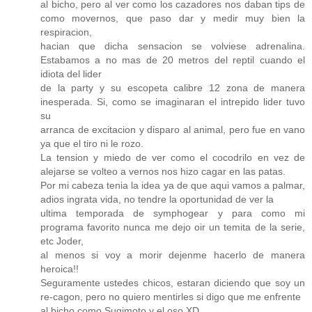
al bicho, pero al ver como los cazadores nos daban tips de
como movernos, que paso dar y medir muy bien la
respiracion,
hacian que dicha sensacion se volviese adrenalina.
Estabamos a no mas de 20 metros del reptil cuando el
idiota del lider
de la party y su escopeta calibre 12 zona de manera
inesperada. Si, como se imaginaran el intrepido lider tuvo
su
arranca de excitacion y disparo al animal, pero fue en vano
ya que el tiro ni le rozo.
La tension y miedo de ver como el cocodrilo en vez de
alejarse se volteo a vernos nos hizo cagar en las patas.
Por mi cabeza tenia la idea ya de que aqui vamos a palmar,
adios ingrata vida, no tendre la oportunidad de ver la
ultima temporada de symphogear y para como mi
programa favorito nunca me dejo oir un temita de la serie,
etc Joder,
al menos si voy a morir dejenme hacerlo de manera
heroica!!
Seguramente ustedes chicos, estaran diciendo que soy un
re-cagon, pero no quiero mentirles si digo que me enfrente
al bicho como Sugimoto y el oso XD