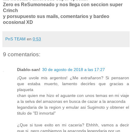
Zero es ReSumoneado y nos llega con seccion super
Crinch
y porsupuesto sus mails, comentarios y bardeo
ocosional XD
PnS TEAM
en
0:53
9 comentarios:
Diablo-san!
30 de agosto de 2018 a las 17:27
¡Que uvole mis argentos! ¿Me extrañaron? Si pensaron
que estaba muerto, lamento decirles que gracias a
plaqueta
chan quien me hizo el aguante con unos temas en mi viaje
a la selva del amazonas en busca de cazar a la anaconda
legandaria de la region y emular asi Sugimoto y obtener el
titulo de "El inmortal"
¿Que si tuve exito en mi caceria? Ehhhh, vamos a decir
que si, pero cambiemos la anaconda legendaria por un