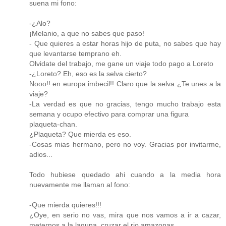
suena mi fono:
-¿Alo?
¡Melanio, a que no sabes que paso!
- Que quieres a estar horas hijo de puta, no sabes que hay
que levantarse temprano eh.
Olvidate del trabajo, me gane un viaje todo pago a Loreto
-¿Loreto? Eh, eso es la selva cierto?
Nooo!! en europa imbecil!! Claro que la selva ¿Te unes a la
viaje?
-La verdad es que no gracias, tengo mucho trabajo esta
semana y ocupo efectivo para comprar una figura
plaqueta-chan.
¿Plaqueta? Que mierda es eso.
-Cosas mias hermano, pero no voy. Gracias por invitarme,
adios...
Todo hubiese quedado ahi cuando a la media hora
nuevamente me llaman al fono:
-Que mierda quieres!!!
¿Oye, en serio no vas, mira que nos vamos a ir a cazar,
meternos a la laguna, cruzar el rio amazonas...