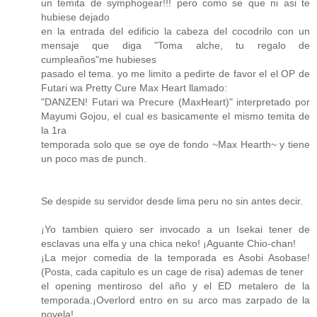
un temita de symphogear!!! pero como se que ni asi te
hubiese dejado
en la entrada del edificio la cabeza del cocodrilo con un
mensaje que diga "Toma alche, tu regalo de
cumpleaños"me hubieses
pasado el tema. yo me limito a pedirte de favor el el OP de
Futari wa Pretty Cure Max Heart llamado:
"DANZEN! Futari wa Precure (MaxHeart)" interpretado por
Mayumi Gojou, el cual es basicamente el mismo temita de
la 1ra
temporada solo que se oye de fondo ~Max Hearth~ y tiene
un poco mas de punch.
Se despide su servidor desde lima peru no sin antes decir.
¡Yo tambien quiero ser invocado a un Isekai tener de
esclavas una elfa y una chica neko! ¡Aguante Chio-chan!
¡La mejor comedia de la temporada es Asobi Asobase!
(Posta, cada capitulo es un cage de risa) ademas de tener
el opening mentiroso del año y el ED metalero de la
temporada.¡Overlord entro en su arco mas zarpado de la
novela!