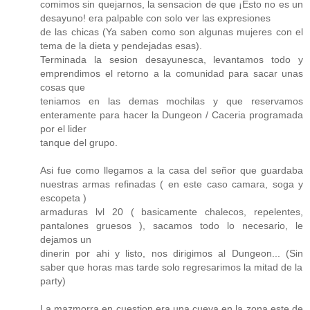
comimos sin quejarnos, la sensacion de que ¡Esto no es un
desayuno! era palpable con solo ver las expresiones
de las chicas (Ya saben como son algunas mujeres con el
tema de la dieta y pendejadas esas).
Terminada la sesion desayunesca, levantamos todo y
emprendimos el retorno a la comunidad para sacar unas
cosas que
teniamos en las demas mochilas y que reservamos
enteramente para hacer la Dungeon / Caceria programada
por el lider
tanque del grupo.
Asi fue como llegamos a la casa del señor que guardaba
nuestras armas refinadas ( en este caso camara, soga y
escopeta )
armaduras lvl 20 ( basicamente chalecos, repelentes,
pantalones gruesos ), sacamos todo lo necesario, le
dejamos un
dinerin por ahi y listo, nos dirigimos al Dungeon... (Sin
saber que horas mas tarde solo regresarimos la mitad de la
party)
La mazmorra en cuestion era una cueva en la zona este de