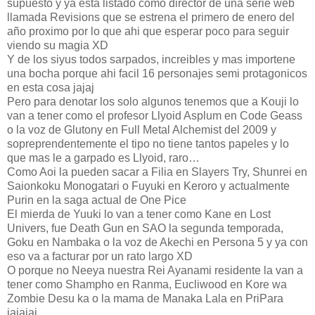
supuesto y ya esta listado como director de una serie web
llamada Revisions que se estrena el primero de enero del
año proximo por lo que ahi que esperar poco para seguir
viendo su magia XD
Y de los siyus todos sarpados, increibles y mas importene
una bocha porque ahi facil 16 personajes semi protagonicos
en esta cosa jajaj
Pero para denotar los solo algunos tenemos que a Kouji lo
van a tener como el profesor Llyoid Asplum en Code Geass
o la voz de Glutony en Full Metal Alchemist del 2009 y
sopreprendentemente el tipo no tiene tantos papeles y lo
que mas le a garpado es Llyoid, raro…
Como Aoi la pueden sacar a Filia en Slayers Try, Shunrei en
Saionkoku Monogatari o Fuyuki en Keroro y actualmente
Purin en la saga actual de One Pice
El mierda de Yuuki lo van a tener como Kane en Lost
Univers, fue Death Gun en SAO la segunda temporada,
Goku en Nambaka o la voz de Akechi en Persona 5 y ya con
eso va a facturar por un rato largo XD
O porque no Neeya nuestra Rei Ayanami residente la van a
tener como Shampho en Ranma, Eucliwood en Kore wa
Zombie Desu ka o la mama de Manaka Lala en PriPara
jajajaj