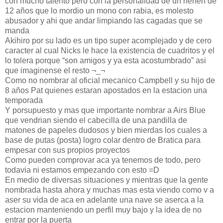
con mucho talento pero con la personalidad de un nenen de
12 años que lo mordio un mono con rabia, es molesto
abusador y ahi que andar limpiando las cagadas que se
manda
Akihiro por su lado es un tipo super acomplejado y de cero
caracter al cual Nicks le hace la existencia de cuadritos y el
lo tolera porque “son amigos y ya esta acostumbrado” asi
que imaginense el resto ¬_¬
Como no nombrar al oficial mecanico Campbell y su hijo de
8 años Pat quienes estaran apostados en la estacion una
temporada
Y porsupuesto y mas que importante nombrar a Airs Blue
que vendrian siendo el cabecilla de una pandilla de
matones de papeles dudosos y bien mierdas los cuales a
base de putas (posta) logro colar dentro de Bratica para
empesar con sus propios proyectos
Como pueden comprovar aca ya tenemos de todo, pero
todavia ni estamos empezando con esto =D
En medio de diversas situaciones y mientras que la gente
nombrada hasta ahora y muchas mas esta viendo como v a
aser su vida de aca en adelante una nave se aserca a la
estacion manteniendo un perfil muy bajo y la idea de no
entrar por la puerta