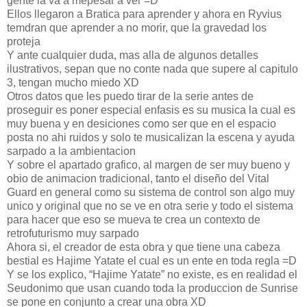
gente la va a mepesar a ver =D
Ellos llegaron a Bratica para aprender y ahora en Ryvius
temdran que aprender a no morir, que la gravedad los
proteja
Y ante cualquier duda, mas alla de algunos detalles
ilustrativos, sepan que no conte nada que supere al capitulo
3, tengan mucho miedo XD
Otros datos que les puedo tirar de la serie antes de
proseguir es poner especial enfasis es su musica la cual es
muy buena y en desiciones como ser que en el espacio
posta no ahi ruidos y solo te musicalizan la escena y ayuda
sarpado a la ambientacion
Y sobre el apartado grafico, al margen de ser muy bueno y
obio de animacion tradicional, tanto el diseño del Vital
Guard en general como su sistema de control son algo muy
unico y original que no se ve en otra serie y todo el sistema
para hacer que eso se mueva te crea un contexto de
retrofuturismo muy sarpado
Ahora si, el creador de esta obra y que tiene una cabeza
bestial es Hajime Yatate el cual es un ente en toda regla =D
Y se los explico, “Hajime Yatate” no existe, es en realidad el
Seudonimo que usan cuando toda la produccion de Sunrise
se pone en conjunto a crear una obra XD