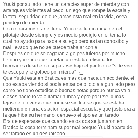
Yuuki por su lado tiene un caractes super de mierda y con
artanques violentes al pedo, un ego que rompe la escala y
la total seguridad de que jamas esta mal en la vida, osea
pendejo de mierda
Como para mejorar el tema Yuuki se le dio muy bien el
pilotaje desde siempre y es medio prodigio en el tema lo
cual no ayudo para nada a su ego pero es tan corrosibo y
mal llevado que no se puede trabajar con el
Despues de que se cagaran a golpes fuleros por mucho
tiempo y viendo que la relacion estaba rotisima los
hermanos desidieron separarse bajo el pacto que “si te veo
te escupo y te golpeo por mierda” ¬_¬
Que Yuuki este en Bratica es mas que nada un accidente, el
tipo estaba viendo si podia entrar de piloto a algun lado pero
como no tiene estudios o buenas notas porque nunca va a
clases nadie lo va a llamar nunca y opto por irse lo mas
lejos del universo que pudiese sin fijarse que se estaba
metiendo en una estacion espacial escuela y que justo era a
la que hiba su hermano, denuevo el tipo es un tarado
Era de esperarse que cuando estos dos se juntaron en
Bratica la cosa terminara super mal porque Yuuki aparte de
ser tarado es un desubicado