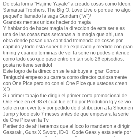
De esta forma “Hajime Yayate” a creado cosas como Ideon,
Samaruai Trophers, The Big O, Love Live o porque no algo
pequeño llamado la saga Gundam (°w°)/
Grandes mentes unidas haciendo magia
Y hablando de hacer magia la direccion de esta serie es
una de las cosas mas sercanas a la magia que ahi, una
obra donde pasan una cantidad tremenda de cosas por
capitulo y todo esta super bien explicado y medido con gran
timing y cuando terminas de ver la serie no podes entender
como todo eso que paso entro en tan solo 26 episodios,
posta no tiene sentido!
Este logro de la direccion se le atribuye al gran Gorou
Taniguchi empeso su carrera como director curiosamente
con One Pice pero no con el One Pice que ustedes creen
XD
Su primer tabajo fue dirigir el primer corto promocional de
One Pice en el 98 el cual fue echo por Prodution Ig y se vio
solo en un evento y por pedido de distribucion a la Shounen
Jump y todo esto 7 meses antes de que empesara la serie
de One Pice en la Tv
Partiendo de ahi tenemos que al loco lo mandaron a dirigir
Gasaraki, Guns X Sword, ID-0 , Code Geas y esta serie por