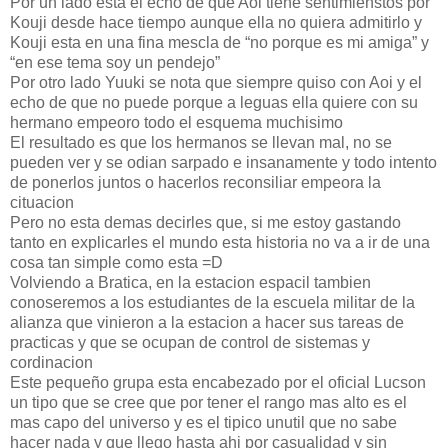
Por un lado esta el echo de que Aoi tiene sentimienstos por
Kouji desde hace tiempo aunque ella no quiera admitirlo y
Kouji esta en una fina mescla de “no porque es mi amiga” y
“en ese tema soy un pendejo”
Por otro lado Yuuki se nota que siempre quiso con Aoi y el
echo de que no puede porque a leguas ella quiere con su
hermano empeoro todo el esquema muchisimo
El resultado es que los hermanos se llevan mal, no se
pueden ver y se odian sarpado e insanamente y todo intento
de ponerlos juntos o hacerlos reconsiliar empeora la
cituacion
Pero no esta demas decirles que, si me estoy gastando
tanto en explicarles el mundo esta historia no va a ir de una
cosa tan simple como esta =D
Volviendo a Bratica, en la estacion espacil tambien
conoseremos a los estudiantes de la escuela militar de la
alianza que vinieron a la estacion a hacer sus tareas de
practicas y que se ocupan de control de sistemas y
cordinacion
Este pequeño grupa esta encabezado por el oficial Lucson
un tipo que se cree que por tener el rango mas alto es el
mas capo del universo y es el tipico unutil que no sabe
hacer nada y que llego hasta ahi por casualidad y sin