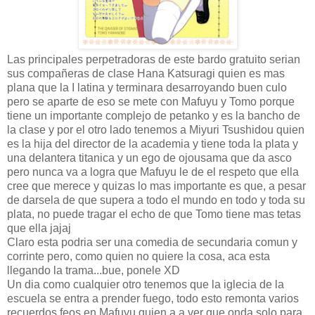
Las principales perpetradoras de este bardo gratuito serian
sus compañeras de clase Hana Katsuragi quien es mas
plana que la I latina y terminara desarroyando buen culo
pero se aparte de eso se mete con Mafuyu y Tomo porque
tiene un importante complejo de petanko y es la bancho de
la clase y por el otro lado tenemos a Miyuri Tsushidou quien
es la hija del director de la academia y tiene toda la plata y
una delantera titanica y un ego de ojousama que da asco
pero nunca va a logra que Mafuyu le de el respeto que ella
cree que merece y quizas lo mas importante es que, a pesar
de darsela de que supera a todo el mundo en todo y toda su
plata, no puede tragar el echo de que Tomo tiene mas tetas
que ella jajaj
Claro esta podria ser una comedia de secundaria comun y
corrinte pero, como quien no quiere la cosa, aca esta
llegando la trama...bue, ponele XD
Un dia como cualquier otro tenemos que la iglecia de la
escuela se entra a prender fuego, todo esto remonta varios
recuerdos feos en Mafuyu quien a a ver que onda solo para