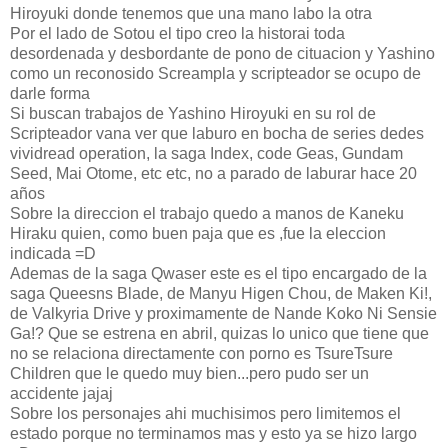
Hiroyuki donde tenemos que una mano labo la otra
Por el lado de Sotou el tipo creo la historai toda
desordenada y desbordante de pono de cituacion y Yashino
como un reconosido Screampla y scripteador se ocupo de
darle forma
Si buscan trabajos de Yashino Hiroyuki en su rol de
Scripteador vana ver que laburo en bocha de series dedes
vividread operation, la saga Index, code Geas, Gundam
Seed, Mai Otome, etc etc, no a parado de laburar hace 20
años
Sobre la direccion el trabajo quedo a manos de Kaneku
Hiraku quien, como buen paja que es ,fue la eleccion
indicada =D
Ademas de la saga Qwaser este es el tipo encargado de la
saga Queesns Blade, de Manyu Higen Chou, de Maken Ki!,
de Valkyria Drive y proximamente de Nande Koko Ni Sensie
Ga!? Que se estrena en abril, quizas lo unico que tiene que
no se relaciona directamente con porno es TsureTsure
Children que le quedo muy bien...pero pudo ser un
accidente jajaj
Sobre los personajes ahi muchisimos pero limitemos el
estado porque no terminamos mas y esto ya se hizo largo