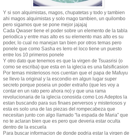
Y si son alquimistas, magos, chupatetas y todo y tambien
ahi magos alquimistas y solo mago tambien, un quilombo
pero sigamos que se pone mejor jajajaj
Cada Qwaser tiene el poder sobre un elemento de la tabla
periodica y entre mas alto es su elemento mas alto es su
poder, lo cual no manejan tan bien por otros temas pero
ponele que como Sasha es Ierro el loco tiene un puesto
entre los 10 primeros ponele
Y otro dato que tenemos es que la virgen de Tsuasrisi (o
como se escriba) que esta en la iglecia es una falsificasion
Por temas misteriosos nos cuentan que el papa de Mafuyu
se llevo la original y la escondio en algun lugar super
secreto porque poseia un poder extraño (que les voy a
contar en un rato pero ahora no) y que una rama
revolucionaria de la iglecia conosida como Los Adeptos la
estan buscando para sus finaes perversos y misteriosos y
esta es solo una de las piezas del rompecabeza que
necesitan junto con algo llamado “la espada de Maria” que
no te aclaran bien que es pero que deveria estar oculta
dentro de la escuela
Para buscar informacion de donde podria estar la virgen de