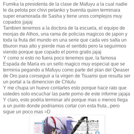
Fumika la presidenta de la clase de Mafuyu a la cual nadie
le da pelota por chivi petanko y buenita quien terminara
super enamorada de Sasha y tiene unos complejos muy
copados jjajaj
Tambien tenemos a la doctora de la escuela, el equipo de
monjas de Athos, una rama de policias magicos de japon y
toda la fruta del mundo en una serie que cada ves salta un
tiburon mas alto y pierde mas el sentido pero la seguirmos
viendo porque que copado el porno gratis jajaj
Y como si esto no fuera poco tenemos que, la famosa
Espada de Maria es un sello magico muy especial que se
terminia pegando a Mafuyu como parte del plan del Qwaser
de Oro para conseguir a la virgen de Tsuarisi que resulta ser
un portal a la dimencion de Chtulu
Y me chupa un huevo contarles esto porque hace rato que
ustedes solo escuchar las parte porno de este informe jajaja
Y claro, esto podria terminar ahi porque mas o menos llega
a un punto donde podriamos cortar con esta fruta...pero
sigue un poco mas =D