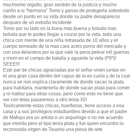
muchisimo orgullo, gran sentido de la justicia y mucho
cariño a si “hermana” Tomo y ganas de protegerla sobretodo
desde un punto en su vida donde su padre desaparecio
despues de un extraño incidente
Tomo por su lado es la buna mas buena y boluda mas
boluda que te podes llegar a cruzar por la vida, toda una
chica con mente de una niña retrasada de 10 años y el
cuerpo torneado de la mas cara actris porno del mercado y
con una delantera por la que vale la pena pelear mil guerras
y morir en el compo de batalla y aguante la vida /(ª0ª)/
SEEE!!!
Este par de chicas agraciadas por el señor viven juntas en
el una gran casa dentro del capus de la es cuela y de la cual
nunca se nos explica claramente de donde sacan la plata
para habitarla, mantenerla de donde sacan plata para comer
y ni hablar para otras cosas, pero como esto no tiene que
ver con tetas pasaremos a otro tema XD
Teoricamente estas chicas, huerfanas, tiene acceso a esa
casa y a sus`privilegios estudiantiles devido a que el padre
de Mafuyu era un artista o un arquelogo o no me acuerdo
que mierda pero el tipo tenia plata y fue quien encontro la
reconosida virgen de Tsuarisi una piesa de arte