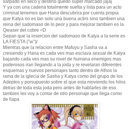
sarpado en seco y destino quedo super marcado jajaj
Y ya con una cadena totalmente suelta y lista para un acto
criminal tenemos que Hana descubrira por cuenta propia
que Katya no es tan solo una buena actirs sino tambien una
reina del sadomaso de lo peor y para mejorar tambien es la
Qwaser del cobre =D
Sepan que la insercion del sadomaso de Katya a la serie es
LA FIESTA (°w°)/
Mientras que la relacion entre Mafuyu y Sasha va a
cresiendo y Hana es cada ves mas esclava sexual de Katya
bajando cada ves mas su nivel de humana enemigos mas
poderosos iran llegando a la joda y re revelaran diferentes
esquemas y nuevos personajes tanto dentro de Athos la
rama de la iglecia de Sasha y Katya como del grupo de los
Adeptos y porsupuesto sobre el que esta moviendo los hilos
detras de toda esta joda pero antes de hablarles de eso
tambien les voy a contar de otro personaje que llega como
de llapa