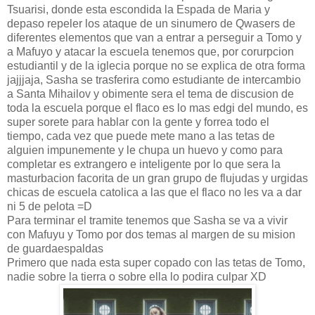
Tsuarisi, donde esta escondida la Espada de Maria y
depaso repeler los ataque de un sinumero de Qwasers de
diferentes elementos que van a entrar a perseguir a Tomo y
a Mafuyo y atacar la escuela tenemos que, por corurpcion
estudiantil y de la iglecia porque no se explica de otra forma
jajjjaja, Sasha se trasferira como estudiante de intercambio
a Santa Mihailov y obimente sera el tema de discusion de
toda la escuela porque el flaco es lo mas edgi del mundo, es
super sorete para hablar con la gente y forrea todo el
tiempo, cada vez que puede mete mano a las tetas de
alguien impunemente y le chupa un huevo y como para
completar es extrangero e inteligente por lo que sera la
masturbacion facorita de un gran grupo de flujudas y urgidas
chicas de escuela catolica a las que el flaco no les va a dar
ni 5 de pelota =D
Para terminar el tramite tenemos que Sasha se va a vivir
con Mafuyu y Tomo por dos temas al margen de su mision
de guardaespaldas
Primero que nada esta super copado con las tetas de Tomo,
nadie sobre la tierra o sobre ella lo podira culpar XD