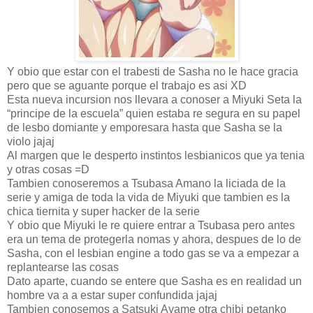
Y obio que estar con el trabesti de Sasha no le hace gracia
pero que se aguante porque el trabajo es asi XD
Esta nueva incursion nos llevara a conoser a Miyuki Seta la
“principe de la escuela” quien estaba re segura en su papel
de lesbo domiante y emporesara hasta que Sasha se la
violo jajaj
Al margen que le desperto instintos lesbianicos que ya tenia
y otras cosas =D
Tambien conoseremos a Tsubasa Amano la liciada de la
serie y amiga de toda la vida de Miyuki que tambien es la
chica tiernita y super hacker de la serie
Y obio que Miyuki le re quiere entrar a Tsubasa pero antes
era un tema de protegerla nomas y ahora, despues de lo de
Sasha, con el lesbian engine a todo gas se va a empezar a
replantearse las cosas
Dato aparte, cuando se entere que Sasha es en realidad un
hombre va a a estar super confundida jajaj
Tambien conosemos a Satsuki Ayame otra chibi petanko