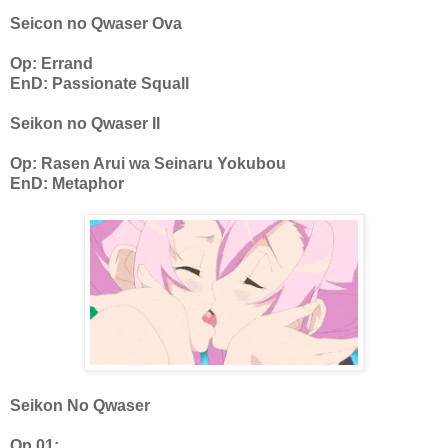
Seicon no Qwaser Ova
Op: Errand
EnD: Passionate Squall
Seikon no Qwaser II
Op: Rasen Arui wa Seinaru Yokubou
EnD: Metaphor
Seikon No Qwaser
Op 01: