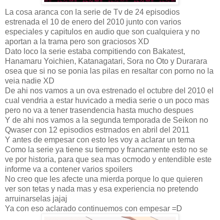
La cosa aranca con la serie de Tv de 24 episodios
estrenada el 10 de enero del 2010 junto con varios
especiales y capitulos en audio que son cualquiera y no
aportan a la trama pero son graciosos XD
Dato loco la serie estaba compitiendo con Bakatest,
Hanamaru Yoichien, Katanagatari, Sora no Oto y Durarara
osea que si no se ponia las pilas en resaltar con porno no la
veia nadie XD
De ahi nos vamos a un ova estrenado el octubre del 2010 el
cual vendria a estar huvicado a media serie o un poco mas
pero no va a tener trasendencia hasta mucho despues
Y de ahi nos vamos a la segunda temporada de Seikon no
Qwaser con 12 episodios estrnados en abril del 2011
Y antes de empesar con esto les voy a aclarar un tema
Como la serie ya tiene su tiempo y francamente esto no se
ve por historia, para que sea mas ocmodo y entendible este
informe va a contener varios spoilers
No creo que les afecte una mierda porque lo que quieren
ver son tetas y nada mas y esa experiencia no pretendo
arruinarselas jajaj
Ya con eso aclarado continuemos con empesar =D