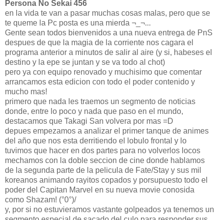
Persona No Sekai 456
en la vida te van a pasar muchas cosas malas, pero que se
te queme la Pc posta es una mierda ¬_¬...
Gente sean todos bienvenidos a una nueva entrega de PnS
despues de que la magia de la corriente nos cagara el
programa anterior a minutos de salir al aire (y si, habeses el
destino y la epe se juntan y se va todo al chot)
pero ya con equipo renovado y muchisimo que comentar
arrancamos esta edicion con todo el poder contenido y
mucho mas!
primero que nada les traemos un segmento de noticias
donde, entre lo poco y nada que paso en el mundo,
destacamos que Takagi San volvera por mas =D
depues empezamos a analizar el primer tanque de animes
del año que nos esta derritiendo el lobulo frontal y lo
tuvimos que hacer en dos partes para no volverlos locos
mechamos con la doble seccion de cine donde hablamos
de la segunda parte de la pelicula de Fate/Stay y sus mil
koreanos animando rayitos copados y porsupuesto todo el
poder del Capitan Marvel en su nueva movie conosida
como Shazam! (°0°)/
y, por si no estuvieramos vastante golpeados ya tenemos un
segmento especial de sacado del culo para responder sus