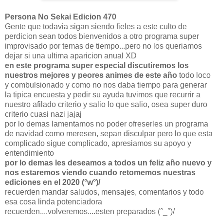
Persona No Sekai Edicion 470
Gente que todavia sigan siendo fieles a este culto de
perdicion sean todos bienvenidos a otro programa super
improvisado por temas de tiempo...pero no los queriamos
dejar si una ultima aparicion anual XD
en este programa super especial discutiremos los
nuestros mejores y peores animes de este año
todo loco
y combulsionado y como no nos daba tiempo para generar
la tipica encuesta y pedir su ayuda tuvimos que recurrir a
nuestro afilado criterio y salio lo que salio, osea super duro
criterio cuasi nazi jajaj
por lo demas lamentamos no poder ofreserles un programa
de navidad como meresen, sepan disculpar pero lo que esta
complicado sigue complicado, apresiamos su apoyo y
entendimiento
por lo demas les deseamos a todos un feliz año nuevo y
nos estaremos viendo cuando retomemos nuestras
ediciones en el 2020 (°w°)/
recuerden mandar saludos, mensajes, comentarios y todo
esa cosa linda potenciadora
recuerden....volveremos....esten preparados (°_°)/