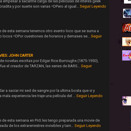
a empesar a sacarme carga de las películas de interés geek
adita y por suerte son varias =DPero al igual…
Seguir Leyendo
me de esta semana tenemos otro evento loco que se suma a
o locos =DPor cuestiones de horarios y demases se…
Seguir
VIES: JOHN CARTER
 de novelas escritas por Edgar Rice Burroughs (1875-1950),
 fue el creador de TARZAN, las series de BARS…
Seguir
r a saciar mi sed de sangre por la ultima bosta que vi y
 mala experiencia les traje una película del …
Seguir Leyendo
ne de esta semana en PnS les tengo preparada una movie de
jeada de los extrarerrestres invisibles y tam…
Seguir Leyendo