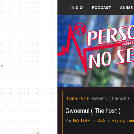
INICIO
PODCAST
ANIME
Home
»
Cine
» Gwoemul ( The host )
Gwoemul ( The host )
Por
PnS TEAM
0:26
Haz el prime