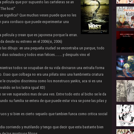
a película que por supuesto las carteleras se an
“The host”
que significa? Que muchas veses puede que no les
 un para cordiaco que puede experimentar una
a película y crean que es japonesa porque la erran.
ada desde su estreno en el 2006(si, 2006)
se las dibujo: en una pequeña ciudad se encontraba un parque, todo
an dias soleados y todos eran felices……….y después vino el
 mientras todos se ocupaban de su vida divisaron una extraña forma
o. Esao que colbaga no era una piñata sino una hambrienta criatura
e le cruse(no discrimina como los monstruos yankis, aca si es una
valido se los lastra igual XD)
ro se ven superados mas de una ves. Entre todo esto al bicho se le da
aundo su familia se entera de que puede estar viva se pone las pilas y
uos y si bien es cierto sepanlo que tambien funca como critica social
D
 dia corriendo y mutilando y tengo que decir que esta bastante bien
a de los mostruos filicos