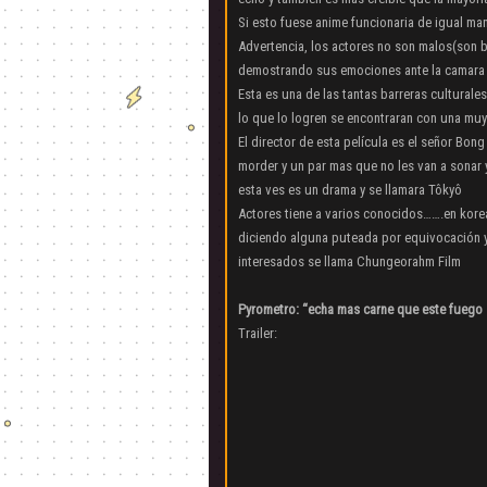
Si esto fuese anime funcionaria de igual ma
Advertencia, los actores no son malos(son 
demostrando sus emociones ante la camara
Esta es una de las tantas barreras culturale
lo que lo logren se encontraran con una muy
El director de esta película es el señor Bon
morder y un par mas que no les van a sonar
esta ves es un drama y se llamara Tôkyô
Actores tiene a varios conocidos…….en kore
diciendo alguna puteada por equivocación y
interesados se llama Chungeorahm Film
Pyrometro: “echa mas carne que este fuego s
Trailer: