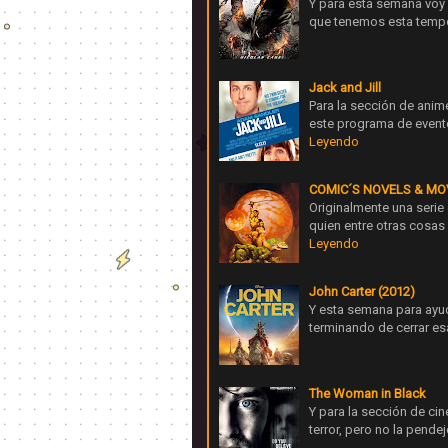
Y para esta semana voy 
que tenemos esta tempor
Jack and Jill
Para la sección de ani
este programa de event
Leyendo
COMIC´S NOVELS & MO
Originalmente una serie
quien entre otras cosas
Leyendo
John Carter (2012)
Y esta semana para ayuda
terminando de cerrar esa
The Woman in Black
Y para la sección de ci
terror, pero no la pende