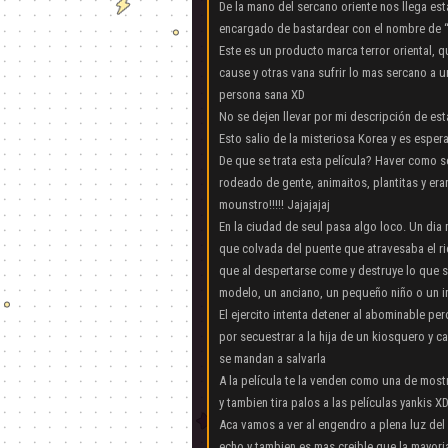
De la mano del sercano oriente nos llega est
encargado de bastardear con el nombre de 
Este es un producto marca terror oriental, 
cause y otras vana sufrir lo mas sercano a
persona sana XD
No se dejen llevar por mi descripción de est
Esto salio de la misteriosa Korea y es esper
De que se trata esta película? Haver como 
rodeado de gente, animaitos, plantitas y er
mounstro!!!!! Jajajajaj
En la ciudad de seul pasa algo loco. Un dia
que colvada del puente que atravesaba el ri
que al despertarse come y destruye lo que s
modelo, un anciano, un pequeño niño o un in
El ejercito intenta detener al abominable pe
por secuestrar a la hija de un kiosquero y c
se mandan a salvarla
A la película te la venden como una de mostr
y tambien tira palos a las películas yankis X
Aca vamos a ver al engendro a plena luz del
echo y tambien es mas creible que la mayori