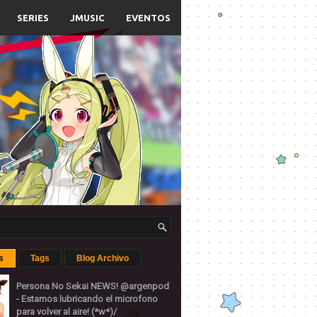
SERIES
JMUSIC
EVENTOS
s
Tags
Blog Archivo
Persona No Sekai NEWS! @argenpod
- Estamos lubricando el microfono
para volver al aire! (*w*)/