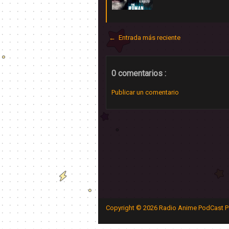
← Entrada más reciente
0 comentarios :
Publicar un comentario
Copyright ©
2026
Radio Anime PodCast P