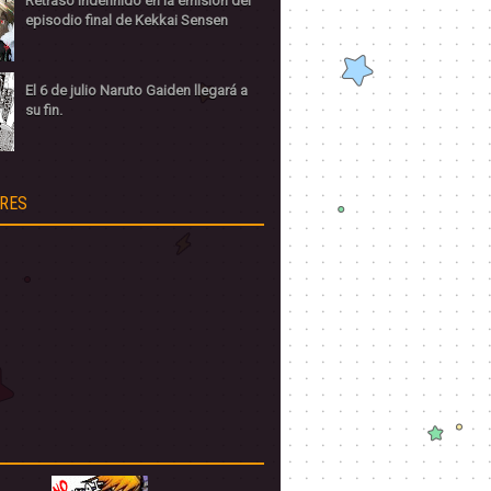
Retraso indefinido en la emisión del
episodio final de Kekkai Sensen
El 6 de julio Naruto Gaiden llegará a
su fin.
RES