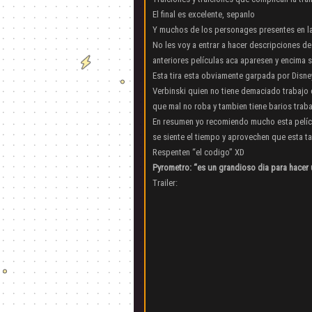
El final es excelente, sepanlo
Y muchos de los personages presentes en la 
No les voy a entrar a hacer descripciones 
anteriores películas aca aparesen y encima 
Esta tira esta obviamente garpada por Disney
Verbinski quien no tiene demaciado trabajo 
que mal no roba y tambien tiene barios trab
En resumen yo recomiendo mucho esta pelícu
se siente el tiempo y aprovechen que esta ta
Respenten “el codigo” XD
Pyrometro: “es un grandioso dia para hacer 
Trailer: