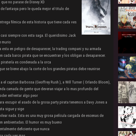
to que no parase de Disney XD
 de fantasya pero le queda mejor el titulo de
entrega filmica de esta historia que tiene cada ves
asi siempre con esta saga. El queridisimo Jack
e murio
 esta en peligro de desaparecer, la trading compani y su armada
n cada barco pirata que se encuentran y los obligan a desaparecer.
iratería es condenada a la orca
que se biene abajo la corte de los grandes piratas debe reunirse
 a el capitan Barbossa (Geoffrey Rush ), a Will Turner ( Orlando Bloom),
 linda camada de gente que deveran viajar a lo mas profundo del
poder enfrentar algo peor
ara escupir el asado de la grosa party pirata tenemos a Davy Jones a
sta sigue y sige
oilear nada. Esta es una muy grosa película cargada de escenas de
en ambientadas. El humor es muy bueno
ntalmente deficiente que nunca
ama cada ves mas