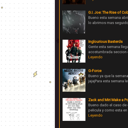
G.I. Joe: The Rise of Co
Bueno esta semana abri
lo abrimos mas seguido, 
Inglourious Basterds
Gente esta semana llega
acostumbrada seccion d
Leyendo
G-Force
Bueno ya que la semana l
jajajPara esta semana l
Zack and Miri Make a P
Bueno dado el caso de 
pelicula y como esta en
Leyendo