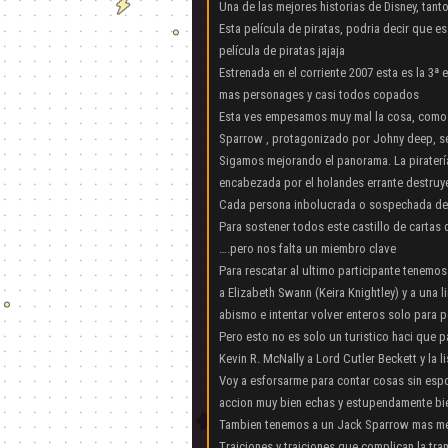
Una de las mejores historias de Disney, tan
Esta película de piratas, podria decir que es
película de piratas jajaja
Estrenada en el corriente 2007 esta es la 3ª 
mas personages y casi todos copados
Esta ves empesamos muy mal la cosa, como c
Sparrow , protagonizado por Johny deep, s
Sigamos mejorando el panorama. La piratería
encabezada por el holandes errante destruye
Cada persona inbolucrada o sospechada de p
Para sostener todos este castillo de cartas 
….pero nos falta un miembro clave
Para rescatar al ultimo participante tenemos
a Elizabeth Swann (Keira Knightley) y a una
abismo e intentar volver enteros solo para 
Pero esto no es solo un turistico haci que p
Kevin R. McNally a Lord Cutler Beckett y la li
Voy a esforsarme para contar cosas sin esp
accion muy bien echas y estupendamente bi
Tambien tenemos a un Jack Sparrow mas me
Traiciones y traiciones que complican la tr