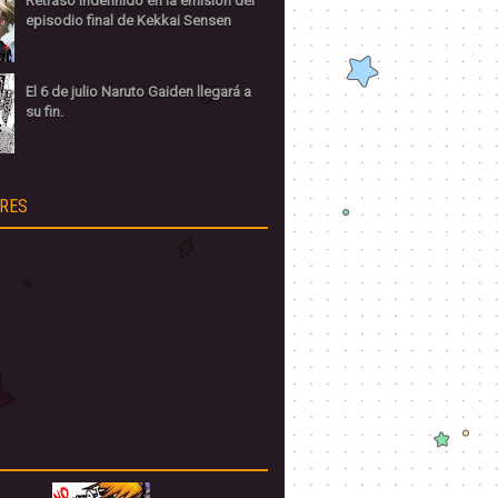
Retraso indefinido en la emisión del
episodio final de Kekkai Sensen
El 6 de julio Naruto Gaiden llegará a
su fin.
RES