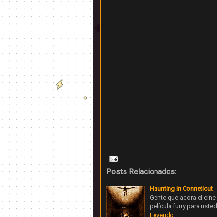
Posts Relacionados:
Haunting in Conneticut
Gente que adora el cine
película furry para uste
Leyendo