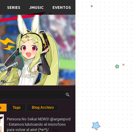
SERIES
JMUSIC
EVENTOS
s
Tags
Blog Archivo
Persona No Sekai NEWS! @argenpod
- Estamos lubricando el microfono
para volver al aire! (*w*)/