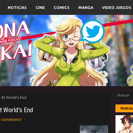
NOTICIAS
CINE
COMICS
MANGA
VIDEO JUEGOS
: At World's End
At World's End
Noticia
r comentario!