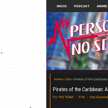
INICIO
PODCAST
ANIME
Home
»
Cine
» Pirates of the Caribbean
Pirates of the Caribbean: 
Por
PnS TEAM
0:18
Haz el prime