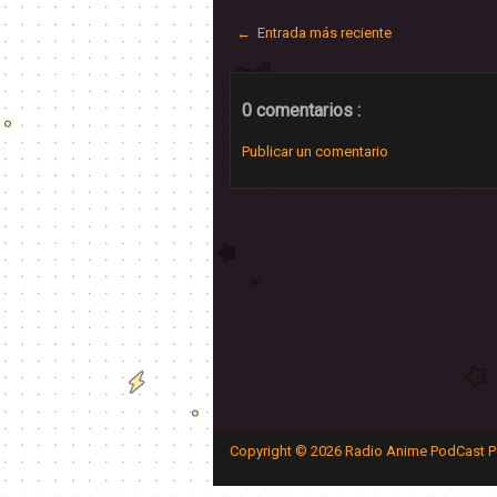
← Entrada más reciente
0 comentarios :
Publicar un comentario
Copyright ©
2026
Radio Anime PodCast P