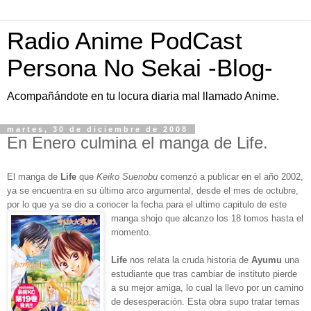
Radio Anime PodCast
Persona No Sekai -Blog-
Acompañándote en tu locura diaria mal llamado Anime.
martes, 30 de diciembre de 2008
En Enero culmina el manga de Life.
El manga de
Life
que
Keiko Suenobu
comenzó a publicar en el año 2002,
ya se encuentra en su último arco argumental, desde el mes de octubre,
por lo que ya se dio a conocer la fecha para el ultimo capitulo de este
manga shojo que alcanzo los 18 tomos hasta el
momento.
Life
nos relata la cruda historia de
Ayumu
una
estudiante que tras cambiar de instituto pierde
a su mejor amiga, lo cual la llevo por un camino
de desesperación. Esta obra supo tratar temas