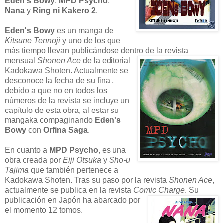
Eden's Bowy
,
MPD Psycho
,
Nana
y
Ring ni Kakero 2
.
E
den's Bowy
es un manga de
Kitsune Tennoji
y uno de los que
más
tiempo llevan publicándose dentro de la revista
mensual
Shonen Ace
de
la editorial
Kadokawa Shoten. Actualmente se
desconoce la fecha de su final,
debido a que no en todos los
números de la revista se incluye un
capítulo de esta obra, al estar su
mangaka compaginando
Eden's
Bowy
con
Orfina Saga
.
En cuanto a
MPD Psycho
, es una
obra creada por
Eiji Otsuka
y
Sho-u
Tajima
que también pertenece a
Kadokawa Shoten. Tras su paso por la revista
Shonen Ace
,
actualmente se publica en la
revista
Comic Charge
. Su
publicación en Japón ha
abarcado por
el momento 12 tomos.