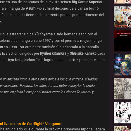
irse en uno de los iconos de la revista seinen
Big Comic Superior
.
era el manga de
Azumi
vio su final después de alcanzar los 45
 último de ellos tiene fecha de venta para el primer trimestre del
e.
r que este trabajo de
Yû Koyama
a sido homenajeado con el
celencia de manga en año 1997 y con el premio a mejor manga
an
en 1998. Por otra parte también fue adaptada a la pantalla
 live action dirigidos por
Ryuhei Kitamura
y
Shusuke Kaneko
cada
a por
Aya Ueto
, dichos films lograron que la actriz y cantante llega
r un anciano junto a otros once niños a los que entrena, aislados
 en asesinos. Pasados los años, Azumi deberá aceptar la cruda
sesina en plena lucha por el poder entre los clanes Toyotomi y
l live action de Cardfight!! Vanguard.
ha anunciado que durante la próxima primavera nipona llegara