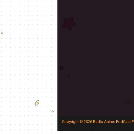
Copyright ©
2026
Radio Anime PodCast P