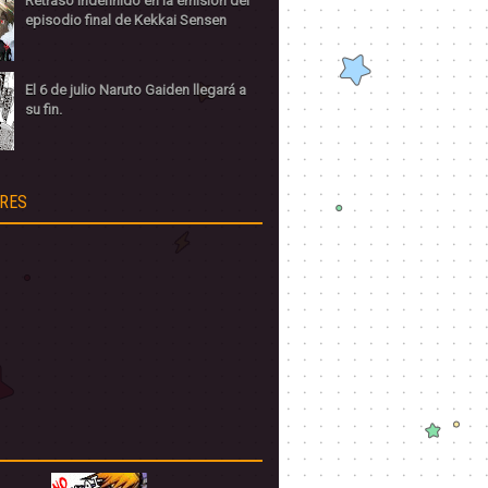
Retraso indefinido en la emisión del
episodio final de Kekkai Sensen
El 6 de julio Naruto Gaiden llegará a
su fin.
RES