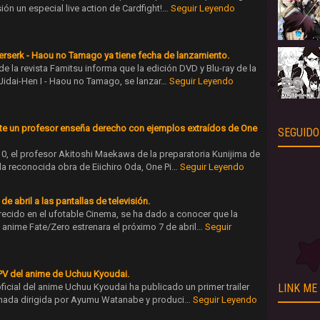
sión un especial live action de Cardfight!…
Seguir Leyendo
erserk - Haou no Tamago ya tiene fecha de lanzamiento.
e la revista Famitsu informa que la edición DVD y Blu-ray de la
Jidai-Hen I - Haou no Tamago, se lanzar…
Seguir Leyendo
ente un profesor enseña derecho con ejemplos extraídos de One
SEGUIDO
, el profesor Akitoshi Maekawa de la preparatoria Kunijima de
la reconocida obra de Eiichiro Oda, One Pi…
Seguir Leyendo
de abril a las pantallas de televisión.
recido en el ufotable Cinema, se ha dado a conocer que la
nime Fate/Zero estrenara el próximo 7 de abril…
Seguir
 PV del anime de Uchuu Kyoudai.
ficial del anime Uchuu Kyoudai ha publicado un primer trailer
LINK ME
mada dirigida por Ayumu Watanabe y produci…
Seguir Leyendo