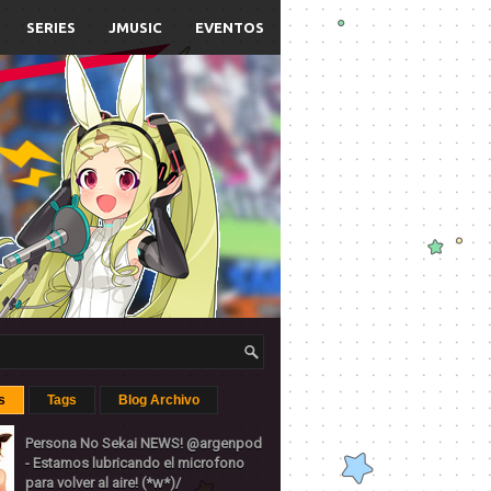
SERIES
JMUSIC
EVENTOS
s
Tags
Blog Archivo
Persona No Sekai NEWS! @argenpod
- Estamos lubricando el microfono
para volver al aire! (*w*)/