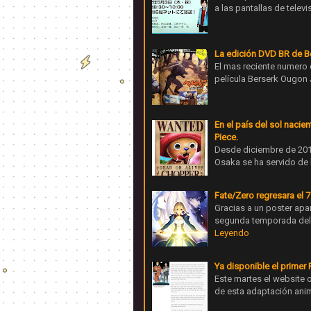
a las pantallas de televi
La edición DVD BR de B
El mas reciente numero d
película Berserk Ougon 
En el país del sol naci
Piece.
Desde diciembre de 2010
Osaka se ha servido de 
Fate/Zero regresara el 7 
Gracias a un poster apa
segunda temporada del a
Leyendo
Ya disponible el primer
Este martes el website o
de esta adaptación ani