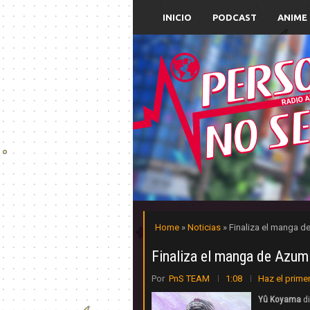
INICIO
PODCAST
ANIME
Home
»
Noticias
» Finaliza el manga 
Finaliza el manga de Azum
Por
PnS TEAM
1:08
Haz el prime
Yû Koyama
d