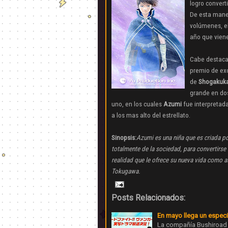
logro convert
De esta man
volúmenes, el
año que vien
Cabe destaca
premio de ex
de
Shogakuk
grande en dos
uno, en los cuales
Azumi
fue interpretad
a los mas alto del estrellato.
Sinopsis:
Azumi es una niña que es criada po
totalmente de la sociedad, para convertirse
realidad que le ofrece su nueva vida como a
Tokugawa.
Posts Relacionados:
En mayo llega un especia
La compañía Bushiroad 