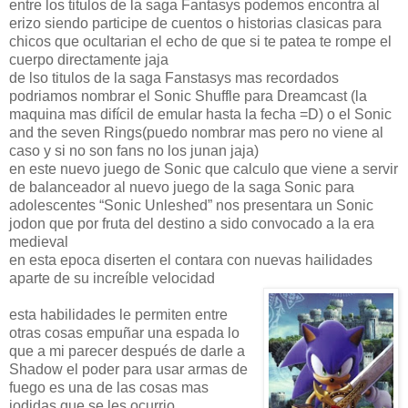
entre los titulos de la saga Fantasys podemos encontra al
erizo siendo participe de cuentos o historias clasicas para
chicos que ocultarian el echo de que si te patea te rompe el
cuerpo directamente jaja
de lso titulos de la saga Fanstasys mas recordados
podriamos nombrar el Sonic Shuffle para Dreamcast (la
maquina mas difícil de emular hasta la fecha =D) o el Sonic
and the seven Rings(puedo nombrar mas pero no viene al
caso y si no son fans no los junan jaja)
en este nuevo juego de Sonic que calculo que viene a servir
de balanceador al nuevo juego de la saga Sonic para
adolescentes “Sonic Unleshed” nos presentara un Sonic
jodon que por fruta del destino a sido convocado a la era
medieval
en esta epoca diserten el contara con nuevas hailidades
aparte de su increíble velocidad
esta habilidades le permiten entre
otras cosas empuñar una espada lo
que a mi parecer después de darle a
Shadow el poder para usar armas de
fuego es una de las cosas mas
jodidas que se les ocurrio