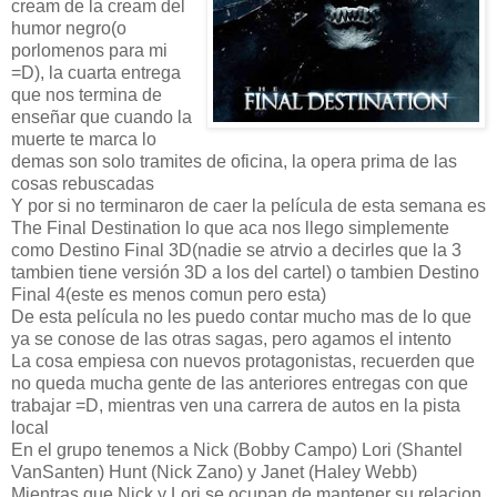
cream de la cream del
humor negro(o
porlomenos para mi
=D), la cuarta entrega
que nos termina de
enseñar que cuando la
muerte te marca lo
demas son solo tramites de oficina, la opera prima de las
cosas rebuscadas
Y por si no terminaron de caer la película de esta semana es
The Final Destination lo que aca nos llego simplemente
como Destino Final 3D(nadie se atrvio a decirles que la 3
tambien tiene versión 3D a los del cartel) o tambien Destino
Final 4(este es menos comun pero esta)
De esta película no les puedo contar mucho mas de lo que
ya se conose de las otras sagas, pero agamos el intento
La cosa empiesa con nuevos protagonistas, recuerden que
no queda mucha gente de las anteriores entregas con que
trabajar =D, mientras ven una carrera de autos en la pista
local
En el grupo tenemos a Nick (Bobby Campo) Lori (Shantel
VanSanten) Hunt (Nick Zano) y Janet (Haley Webb)
Mientras que Nick y Lori se ocupan de mantener su relacion