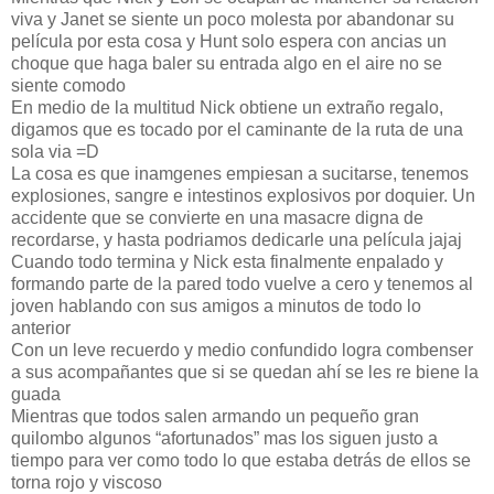
viva y Janet se siente un poco molesta por abandonar su
película por esta cosa y Hunt solo espera con ancias un
choque que haga baler su entrada algo en el aire no se
siente comodo
En medio de la multitud Nick obtiene un extraño regalo,
digamos que es tocado por el caminante de la ruta de una
sola via =D
La cosa es que inamgenes empiesan a sucitarse, tenemos
explosiones, sangre e intestinos explosivos por doquier. Un
accidente que se convierte en una masacre digna de
recordarse, y hasta podriamos dedicarle una película jajaj
Cuando todo termina y Nick esta finalmente enpalado y
formando parte de la pared todo vuelve a cero y tenemos al
joven hablando con sus amigos a minutos de todo lo
anterior
Con un leve recuerdo y medio confundido logra combenser
a sus acompañantes que si se quedan ahí se les re biene la
guada
Mientras que todos salen armando un pequeño gran
quilombo algunos “afortunados” mas los siguen justo a
tiempo para ver como todo lo que estaba detrás de ellos se
torna rojo y viscoso