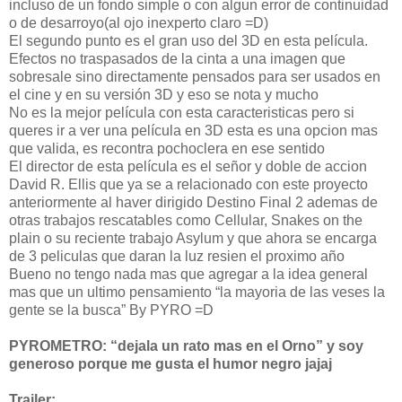
incluso de un fondo simple o con algun error de continuidad
o de desarroyo(al ojo inexperto claro =D)
El segundo punto es el gran uso del 3D en esta película.
Efectos no traspasados de la cinta a una imagen que
sobresale sino directamente pensados para ser usados en
el cine y en su versión 3D y eso se nota y mucho
No es la mejor película con esta caracteristicas pero si
queres ir a ver una película en 3D esta es una opcion mas
que valida, es recontra pochoclera en ese sentido
El director de esta película es el señor y doble de accion
David R. Ellis que ya se a relacionado con este proyecto
anteriormente al haver dirigido Destino Final 2 ademas de
otras trabajos rescatables como Cellular, Snakes on the
plain o su reciente trabajo Asylum y que ahora se encarga
de 3 peliculas que daran la luz resien el proximo año
Bueno no tengo nada mas que agregar a la idea general
mas que un ultimo pensamiento “la mayoria de las veses la
gente se la busca” By PYRO =D
PYROMETRO: “dejala un rato mas en el Orno” y soy
generoso porque me gusta el humor negro jajaj
Trailer: