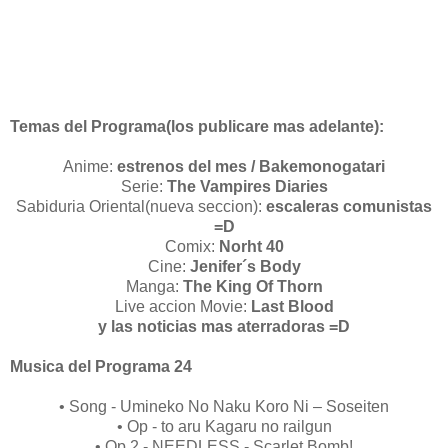
Temas del Programa(los publicare mas adelante):
Anime:
estrenos del mes / Bakemonogatari
Serie:
The Vampires Diaries
Sabiduria Oriental(nueva seccion):
escaleras comunistas
=D
Comix:
Norht 40
Cine:
Jenifer´s Body
Manga:
The King Of Thorn
Live accion Movie:
Last Blood
y las noticias mas aterradoras =D
Musica del Programa 24
• Song - Umineko No Naku Koro Ni – Soseiten
• Op - to aru Kagaru no railgun
• Op 2 - NEEDLESS - Scarlet Bomb!