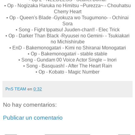
• Op - Nogizaka Haruka no Himitsu ~Purezza~ - Chouhatsu
Cherry Heart
• Op - Queen's Blade -Gyokuza wo Tsugumono- - Ochinai
Sora
• Song - Fight Ippatsu! Juuden-chan!! - Elec Trick
• Op - Darker Than Black -Ryuusei no Gemini- - Tsukiakari
no Michishirube
• EnD - Bakemonogatari - Kimi no Shiranai Monogatari
• Op - Bakemonogatari - stable stable
• Song - Gundam 00 Voice Actor Single – Inori
• Song - Basquash! - After The Heart Rain
• Op - Kobato - Magic Number
PnS TEAM
en
0:32
No hay comentarios:
Publicar un comentario