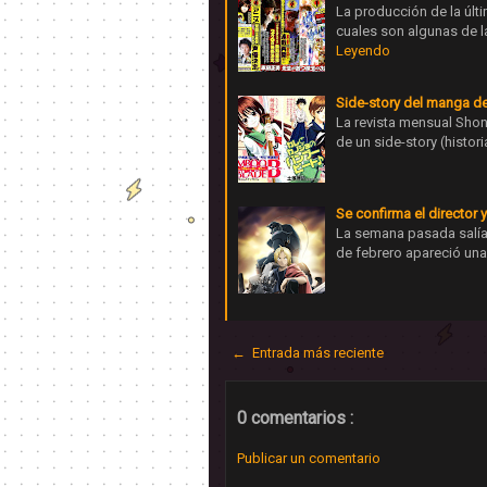
La producción de la últ
cuales son algunas de 
Leyendo
Side-story del manga d
La revista mensual Shon
de un side-story (histo
Se confirma el director y
La semana pasada salía 
de febrero apareció una e
← Entrada más reciente
0 comentarios :
Publicar un comentario