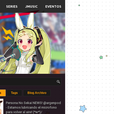
SERIES
JMUSIC
EVENTOS
s
Tags
Blog Archivo
Persona No Sekai NEWS! @argenpod
- Estamos lubricando el microfono
para volver al aire! (*w*)/