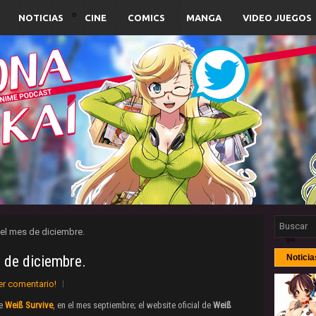
NOTICIAS
CINE
COMICS
MANGA
VIDEO JUEGOS
 el mes de diciembre.
 de diciembre.
Noticia
er comentario!
de
Weiß Survive
,
en el mes septiembre; el website oficial de
Weiß