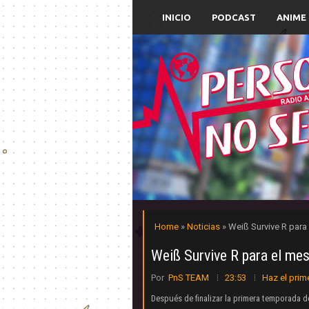
INICIO
PODCAST
ANIME
Home
»
Noticias
» Weiß Survive R para
Weiß Survive R para el mes
Por
PnS TEAM
23:53
Haz el prim
Después de finalizar la primera temporada 