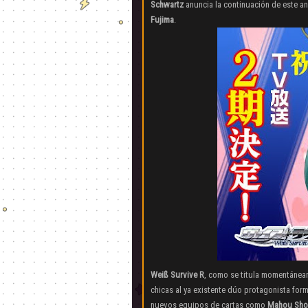
Schwartz
anuncia la continuación de este a
Fujima
.
Weiß Survive R
, como se titula momentánea
chicas al ya existente dúo protagonista fo
nuevos equipos de cartas como
Mahou Shou