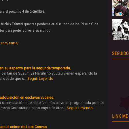
para el próximo
4 de diciembre
.
e
Michi
y
Takeshi
que tras perderse en el mundo de los “duelos” de
tes para poder volver a su mundo.
g.com/anime/
SEGUIDO
 en su aspecto para la segunda temporada.
los fan de Suzumiya Haruhi no yuutsu vienen esperando la
ial desde que s…
Seguir Leyendo
adquisición en esclavas vucales.
a de emulación que sintetiza música vocal programada por los
Yamaha Corporation supo captar la aten…
Seguir Leyendo
LINK ME
ara el anime de Lost Canvas.