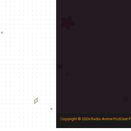
Copyright ©
2026
Radio Anime PodCast P