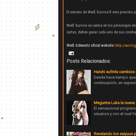
El estreno de Weiß Survive R esta previsto 
Weiß Survive se centra en los personajes d
cartas, deben ganar cada uno de sus comba
Weiß Schwartz oficial website:
http://ws-tc
Posts Relacionados:
Haruhi sufriría cambios
Desde hace tiempo que 
continuación, en espec
Megurine Luka la nueva 
El sensacional program
usuarios y con el cual 
Revelando los seiyuus p