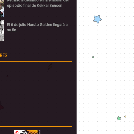
Retraso indefinido en la emisión del
episodio final de Kekkai Sensen
El 6 de julio Naruto Gaiden llegará a
su fin.
RES