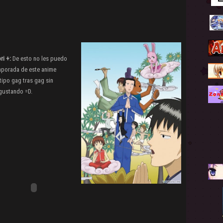
i +:
De esto no les puedo
mporada de este anime
ipo gag tras gag sin
 gustando =D.