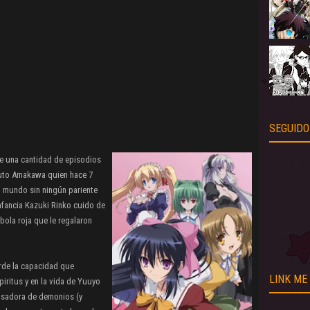
SEGUIDO
de una cantidad de episodios
uto Amakawa quien hace 7
l mundo sin ningún pariente
infancia Kazuki Rinko cuido de
bola roja que le regalaron
rde la capacidad que
LINK ME
piritus y en la vida de Yuuyo
casadora de demonios (y