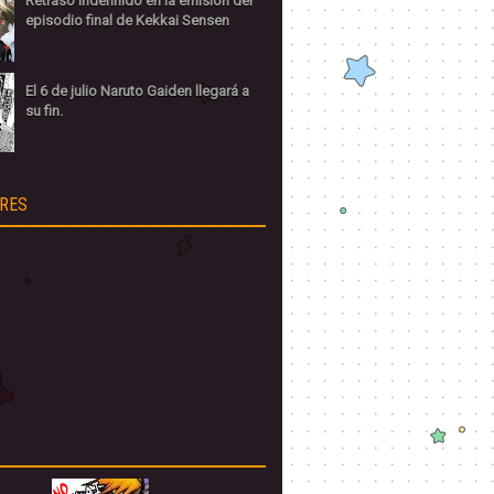
Retraso indefinido en la emisión del
episodio final de Kekkai Sensen
El 6 de julio Naruto Gaiden llegará a
su fin.
RES