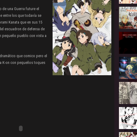
o de una Guerra future el
e entre los que todavía se
rami Kanata que en sus 15
e del escuadron de defensa de
 un pequeño pueblo con vista a
dramático que comico pero el
o a K-on con pequeños toques