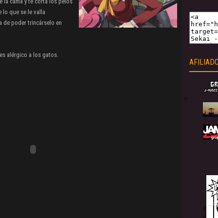
e la cama y te corta los pelos
 lo que se le valla
a de poder trincárselo en
s alérgico a los gatos.
AFILIAD