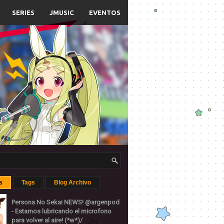
SERIES
JMUSIC
EVENTOS
s
Tags
Blog Archivo
Persona No Sekai NEWS! @argenpod
- Estamos lubricando el microfono
para volver al aire! (*w*)/