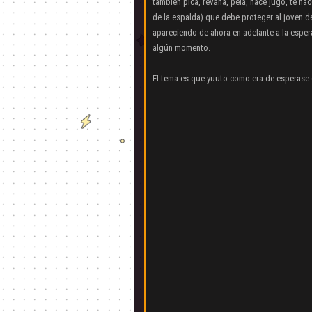
también pica, revana, pela, hace jugo, te hac
de la espalda) que debe proteger al joven de
apareciendo de ahora en adelante a la esper
algún momento.
El tema es que yuuto como era de esperase e