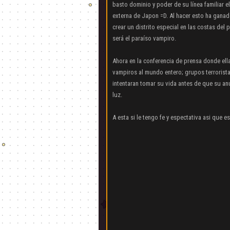
basto dominio y poder de su línea familiar 
externa de Japon =D. Al hacer esto ha ganad
crear un distrito especial en las costas del 
será el paraíso vampiro.
Ahora en la conferencia de prensa donde ella
vampiros al mundo entero; grupos terrorista
intentaran tomar su vida antes de que su an
luz.
A esta si le tengo fe y espectativa asi que 