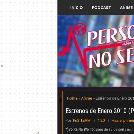
INICIO
PODCAST
ANIME
Home
»
Anime
» Estrenos de Enero 201
Estrenos de Enero 2010 (P
Por
PnS TEAM
1:20
Haz el prime
*)So Ra No Wo To:
serie de Tv de corte mili