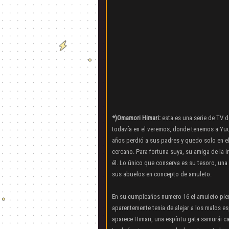
*)Omamori Himari:
esta es una serie de TV 
todavía en el veremos, donde tenemos a Yu
años perdió a sus padres y quedo solo en e
cercano. Para fortuna suya, su amiga de la 
él. Lo único que conserva es su tesoro, una 
sus abuelos en concepto de amuleto.
En su cumpleaños numero 16 el amuleto pie
aparentemente tenia de alejar a los malos es
aparece Himari, una espíritu gata samurái 