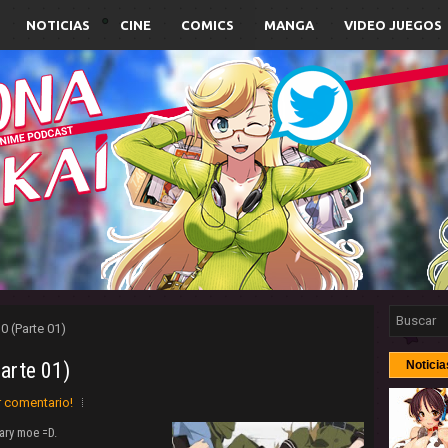
NOTICIAS
CINE
COMICS
MANGA
VIDEO JUEGOS
0 (Parte 01)
arte 01)
Noticia
r comentario!
tary moe =D.