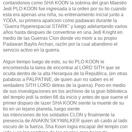
contandonos como SHA KOON la sobrina del gran Maestro
Jedi PLO KOON fue ingresada a la orden por su tio cuando
esta era apenas una niña, su entrenamiento inicial junto a
YODA, su primera aparicion como padawan durante la
"Guerra Hyperespacial STARK" y luego adelantando varios
años hasta despues de convertirse en una Jedi Knight en
medio de las Guerras Clon donde vio morir a su propio
Padawan Baylis Archan, razón por la cual abandono el
servicio activo en la guerra.
Algun tiempo luego de esto, su tio PLO KOON le
encomienda la tarea de encontrar al LORD SITH que se
oculta dentro de la alta Herarquia de la Republica, (en otras
palabras a PALPATINE, de quien aun no saben es el
verdadero SITH LORD detras de la guerra). Pero en medio
de sus investigaciones en los archivos de la gran biblioteca
del templo jedi la orden 66 da inicio y antes de que suene el
primer disparo de lazer SHA KOON siente la muerte de su
tio en un lejano planeta, luego siente
las intenciones de los soldados CLON y finalmente la
presencia de ANAKIN SKYWALKER quien ah caido al lado
oscuro de la fuerza, Sha Koon logra escapar del templo con