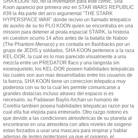
SHA KOON: No, no la inventaron para este comic, Sha
Koon aparecio por primera vez en STAR WARS REPUBLIC
#39 la 4ta parte del arco argumental "THE STARK
HYPERSPACE WAR" donde recivio un llamado telepatico
de auxilio de su tio PLO KOON quien se encontraba en una
mission para detener al pirata espacial STARK, la historia
en cuestion ocurrio 14 años antes de la batalla de Naboo
(The Phantom Menace) y es contada en flashbacks por un
grupo de JEDIS y soldados. SHA KOON pertenece a la raza
KEL-DOR, la cual es lo mas parecido visualmente a una
mezcla entre un PREDATOR flaco y una langosta sin
exoesqueleto, los KEL-DOR poseen habilidades telepaticas
las cuales son aun mas desarrolladas entre los usuarios de
la fuerza, SHA KOON tiene un coneccion telepatica muy
poderosa con su tio la cual les permite comunicarse a
grandes distacias incluso atravez del espacio si es
necesario, su Padawan Baylis Archan un humano de
Corellia tambien poseia habilidades telepaticas razon por la
cual ella fue elejida para entrenarlo. Otro razgo notorio es
que devido a las condiciones atmosfericas de su planeta al
encontrarse en una atmosfera con altos niveles de oxigeno
estan forzados a usar una mascara para respirar y hablar
ademas de lentes protectores ya que el oxigeno, el