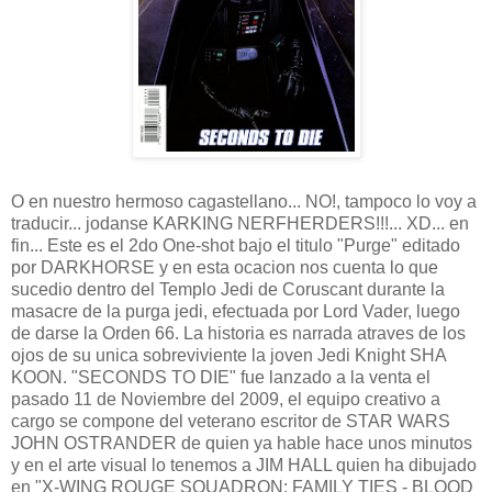
O en nuestro hermoso cagastellano... NO!, tampoco lo voy a
traducir... jodanse KARKING NERFHERDERS!!!... XD... en
fin... Este es el 2do One-shot bajo el titulo "Purge" editado
por DARKHORSE y en esta ocacion nos cuenta lo que
sucedio dentro del Templo Jedi de Coruscant durante la
masacre de la purga jedi, efectuada por Lord Vader, luego
de darse la Orden 66. La historia es narrada atraves de los
ojos de su unica sobreviviente la joven Jedi Knight SHA
KOON. "SECONDS TO DIE" fue lanzado a la venta el
pasado 11 de Noviembre del 2009, el equipo creativo a
cargo se compone del veterano escritor de STAR WARS
JOHN OSTRANDER de quien ya hable hace unos minutos
y en el arte visual lo tenemos a JIM HALL quien ha dibujado
en "X-WING ROUGE SQUADRON: FAMILY TIES - BLOOD