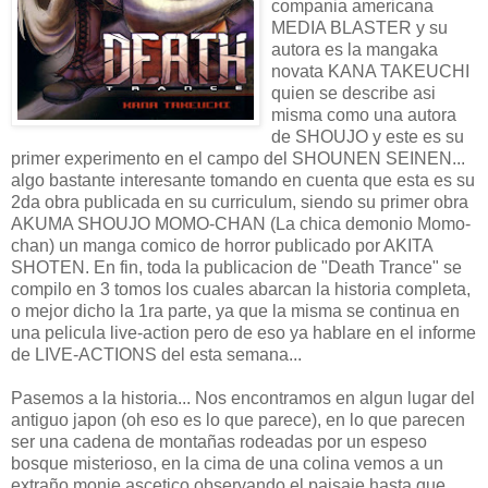
compania americana
MEDIA BLASTER y su
autora es la mangaka
novata KANA TAKEUCHI
quien se describe asi
misma como una autora
de SHOUJO y este es su
primer experimento en el campo del SHOUNEN SEINEN...
algo bastante interesante tomando en cuenta que esta es su
2da obra publicada en su curriculum, siendo su primer obra
AKUMA SHOUJO MOMO-CHAN (La chica demonio Momo-
chan) un manga comico de horror publicado por AKITA
SHOTEN. En fin, toda la publicacion de "Death Trance" se
compilo en 3 tomos los cuales abarcan la historia completa,
o mejor dicho la 1ra parte, ya que la misma se continua en
una pelicula live-action pero de eso ya hablare en el informe
de LIVE-ACTIONS del esta semana...
Pasemos a la historia... Nos encontramos en algun lugar del
antiguo japon (oh eso es lo que parece), en lo que parecen
ser una cadena de montañas rodeadas por un espeso
bosque misterioso, en la cima de una colina vemos a un
extraño monje ascetico observando el paisaje hasta que