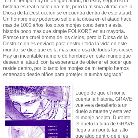
"En mi templo hay un antiguo ataud, no estoy seguro si la
historia es real o solo una mito, pero la misma afirma que la
Diosa de la Destruccion se encuentra dentro de este ataud.
Un hombre muy poderoso sello a la diosa en el ataud hace
mas de 1000 años, los otros monjes concideran a esta
historia poco mas que simple FOLKORE en su mayoria.
Parece una cruel broma de los cielos, pero la Diosa de la
Destruccion es enviada para destruir toda la vida en este
mundo, se dice que es la mas poderosa de todos los dioses.
Hay un incontable numero de hombres en este mundo que
desean el ataud, con la esperanza de obtener el poder que
reside dentro, por lo tanto los monjes de mi templo hemos
entrenado desde niños para protejer la tumba sagrada"
Luego de que el monje
cuenta la historia, GRAVE
vuelve a desafiarlo a un
duelo a muerte y esta vez
el monje acepta. Durante
el duelo la furia de GRAVE
llega a un punto tan alto
que algo dentro de el es