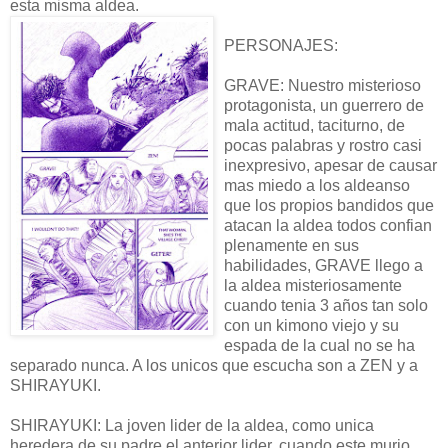
esta misma aldea.
PERSONAJES:
GRAVE: Nuestro misterioso
protagonista, un guerrero de
mala actitud, taciturno, de
pocas palabras y rostro casi
inexpresivo, apesar de causar
mas miedo a los aldeanso
que los propios bandidos que
atacan la aldea todos confian
plenamente en sus
habilidades, GRAVE llego a
la aldea misteriosamente
cuando tenia 3 años tan solo
con un kimono viejo y su
espada de la cual no se ha
separado nunca. A los unicos que escucha son a ZEN y a
SHIRAYUKI.
SHIRAYUKI: La joven lider de la aldea, como unica
heredera de su padre el anterior lider, cuando este murio