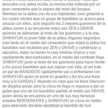
descubre una aldea oculta, la misma esta rodeada por un
gran cementerio que la separa del resto del bosque.
Mientras en la aldea uno de sus habitantes corre gritando a
los cuatro vientos que un grupo de bandidos se acerca para
arrazar con ellos, acto seguido los 2 mejores guerreros de la
aldea corren a su encuentro estos son ZEN y GRAVE
quienes se adelantan al resto de los guerreros y a la srta.
SHIRAYUKI la joven lider de la aldea. Algunos segundos
mas tarde en el medio del cementerio que rodea la aldea los
bandidos son recibidos por ZEN y GRAVE y comienzan a
atacarlos, estos no tienen la mas minima chance y son
rapidamente descuartizados, en el medio del combate llega
SHIRAYUKI junto al resto de los guerreros para hacer frente
a los pocos bandidos que aun siguen con vida, al ver esto
un par de BANDIDOS rapidamente van a enfrentarse con
SHIRAYUKI quien se pone en guardia y les tira una frase
muy a lo GANDALF dejando en claro que no tiene intencion
de dejarlos pasar, pero la chica no llega ni siquiera a dar un
golpe que uno de los bandidos partido al medio por GRAVE
quien ahora se encuentra en uno de sus muy famosos
estados BERSERKERS y SHIRAYUKI se cruza en medio
para detenerlo dandole oportidad al bandido de huir