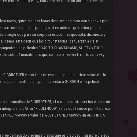
estrenar el piloto en tv, una verdadera lastima porque se veia lo
adero novio, quien algunas horas despues de pelear con su novia por
 hace todo lo posible por llegar al estudio de grabacion y reunirse
 dura mujer que para su sorpresa estaba mas que apta, dispuesta y
e, demas esta decir que las circunstancias los fuerzan a viajar
rotagonizar las peliculas ROAD TO GUANTANAMO, SHIFTY y FOUR
año sobre 4 musulmanes que se quieren volver terroristas, la vi y
 de BIGBROTHER y mas halla de eso nada puede decirse sobre él. Un
enso pero inconfundible por interpretar a GORDON en la pelicula
rio y melancolico de BIGBROTHER, el cual demuestra ser increiblemente
or interpretar a JAY en "KIDULTHOOD" y mas que famoso por interpretar
ST STAINES MASSIV rivales de WEST STAINES MASSIV en ALI G IN DA
e cree demasiado y ademas piensa que es gracioso... su increible ego