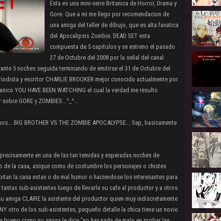
Esta es una mini-serie Britanica de Horror, Drama y
Gore. Que a mi me llego por recomendacion de
una amiga del taller de dibujo, que es alta fanatica
del Apocalipsis Zombie. DEAD SET esta
compuesta de 5 capitulos y se estreno el pasado
27 de Octubre del 2008 por la señal del canal
durante 5 noches seguida terminando de emitirse el 31 de Octubre del
iodista y escritor CHARLIE BROOKER mejor conocido actualmente por
itanico YOU HAVE BEEN WATCHING el cual la verdad me resulto
r sobre GORE y ZOMBIES...^_^...
eamos... BIG BROTHER VS THE ZOMBIE APOCALYPSE... Sep, basicamente
ecisamente en una de las tan temidas y esperadas noches de
de la casa, asique como de costumbre los personajes o chistes
itan la casa estan o de mal humor o haciendose los interesantes para
 tantas sub-asistentes luego de llevarle su cafe al productor y a otros
su amiga CLAIRE la asistente del productor quien muy indiscretamente
Y otro de los sub-asistentes, pequeño detalle la chica tiene un novio
 bueno como su amiga le dice "no hay nada de malo en probar las