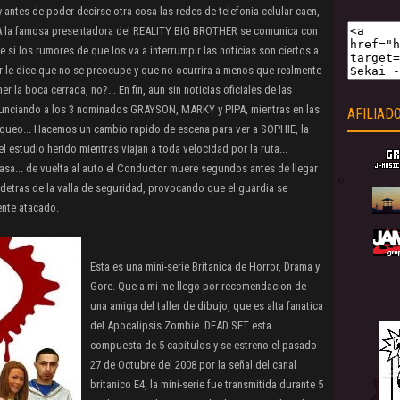
 antes de poder decirse otra cosa las redes de telefonia celular caen,
A la famosa presentadora del REALITY BIG BROTHER se comunica con
e si los rumores de que los va a interrumpir las noticias son ciertos a
r le dice que no se preocupe y que no ocurrira a menos que realmente
 la boca cerrada, no?... En fin, aun sin noticias oficiales de las
unciando a los 3 nominados GRAYSON, MARKY y PIPA, mientras en las
AFILIAD
queo... Hacemos un cambio rapido de escena para ver a SOPHIE, la
l estudio herido mientras viajan a toda velocidad por la ruta...
casa... de vuelta al auto el Conductor muere segundos antes de llegar
 detras de la valla de seguridad, provocando que el guardia se
ente atacado.
Esta es una mini-serie Britanica de Horror, Drama y
Gore. Que a mi me llego por recomendacion de
una amiga del taller de dibujo, que es alta fanatica
del Apocalipsis Zombie. DEAD SET esta
compuesta de 5 capitulos y se estreno el pasado
27 de Octubre del 2008 por la señal del canal
britanico E4, la mini-serie fue transmitida durante 5