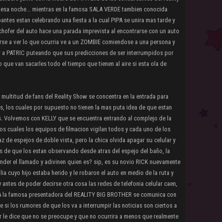
sa esa noche... mientras en la famosa SALA VERDE tambien conocida
tes estan celebrando una fiesta a la cual PIPA se unira mas tarde y
chofer del auto hace una parada imprevista al encontrarse con un auto
arse a ver lo que ocurria ve a un ZOMBIE comiendose a una persona y
r a PATRIC puteando que sus predicciones de ser interrumpidos por
o que van sacarles todo el tiempo que tienen al aire si esta ola de
 multitud de fans del Reality Show se concentra en la entrada para
s, los cuales por supuesto no tienen la mas puta idea de que estan
ans. Volvemos con KELLY que se encuentra entrando al complejo de la
s cuales los equipos de filmacion vigilan todos y cada uno de los
 de espejos de doble vista, pero la chica olvida apagar su celular y
s de que los estan observando desde atras del espejo del baño, la
nder el llamado y adivinen quien es? sip, es su novio RICK nuevamente
ia cuyo hijo estaba herido y le robaron el auto en medio de la ruta y
 antes de poder decirse otra cosa las redes de telefonia celular caen,
A la famosa presentadora del REALITY BIG BROTHER se comunica con
e si los rumores de que los va a interrumpir las noticias son ciertos a
r le dice que no se preocupe y que no ocurrira a menos que realmente