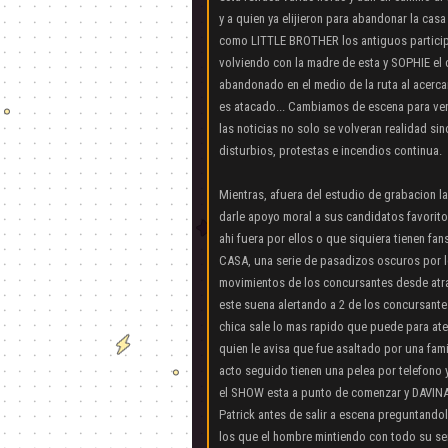
y a quien ya elijieron para abandonar la ca
como LITTLE BROTHER los antiguos participan
volviendo con la madre de esta y SOPHIE el 
abandonado en el medio de la ruta al acerc
es atacado... Cambiamos de escena para ve
las noticias no solo se volveran realidad sin
disturbios, protestas e incendios continua.
Mientras, afuera del estudio de grabacion la
darle apoyo moral a sus candidatos favorito
ahi fuera por ellos o que siquiera tienen f
CASA, una serie de pasadizos oscuros por lo
movimientos de los concursantes desde atraz
este suena alertando a 2 de los concursante
chica sale lo mas rapido que puede para ate
quien le avisa que fue asaltado por una famil
acto seguido tienen una pelea por telefono y
el SHOW esta a punto de comenzar y DAVIN
Patrick antes de salir a escena preguntandol
los que el hombre mintiendo con todo su se