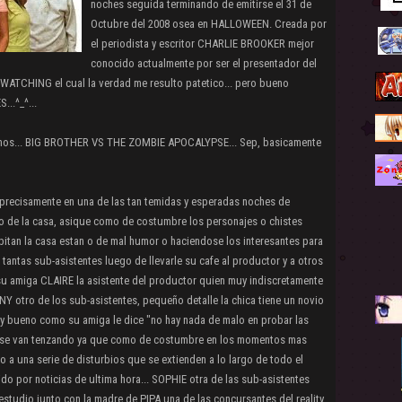
noches seguida terminando de emitirse el 31 de
Octubre del 2008 osea en HALLOWEEN. Creada por
el periodista y escritor CHARLIE BROOKER mejor
conocido actualmente por ser el presentador del
ATCHING el cual la verdad me resulto patetico... pero bueno
..^_^...
eamos... BIG BROTHER VS THE ZOMBIE APOCALYPSE... Sep, basicamente
ecisamente en una de las tan temidas y esperadas noches de
de la casa, asique como de costumbre los personajes o chistes
itan la casa estan o de mal humor o haciendose los interesantes para
 tantas sub-asistentes luego de llevarle su cafe al productor y a otros
su amiga CLAIRE la asistente del productor quien muy indiscretamente
Y otro de los sub-asistentes, pequeño detalle la chica tiene un novio
 bueno como su amiga le dice "no hay nada de malo en probar las
os se van tenzando ya que como de costumbre en los momentos mas
do a una serie de disturbios que se extienden a lo largo de todo el
do por noticias de ultima hora... SOPHIE otra de las sub-asistentes
 estudio junto con la madre de PIPA una de las concursantes del reality