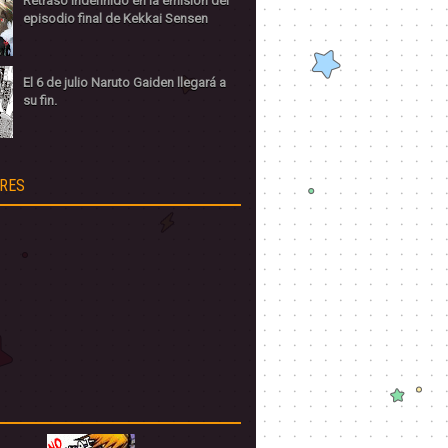
Retraso indefinido en la emisión del
episodio final de Kekkai Sensen
El 6 de julio Naruto Gaiden llegará a
su fin.
RES