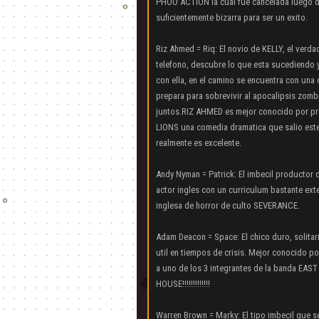
PHOO ACTION la cual fue cancelada luego de 
suficientemente bizarra para ser un exito.
Riz Ahmed = Riq: El novio de KELLY, el verd
telefono, descubre lo que esta sucediendo y
con ella, en el camino se encuentra con una
prepara para sobrevivir al apocalipsis zombi
juntos.RIZ AHMED es mejor conocido por p
LIONS una comedia dramatica que salio este 
realmente es excelente.
Andy Nyman = Patrick: El imbecil productor
actor ingles con un curriculum bastante ext
inglesa de horror de culto SEVERANCE.
Adam Deacon = Space: El chico duro, solita
util en tiempos de crisis. Mejor conocido p
a uno de los 3 integrantes de la banda EA
HOUSE!!!!!!!!!!!!!
Warren Brown = Marky: El tipo imbecil que s