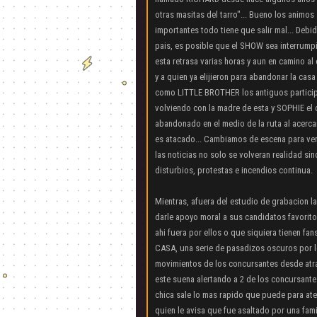
otras masitas del tarro"... Bueno los anim
importantes todo tiene que salir mal... Debi
pais, es posible que el SHOW sea interrumpi
esta retrasa varias horas y aun en camino al
y a quien ya elijieron para abandonar la ca
como LITTLE BROTHER los antiguos participan
volviendo con la madre de esta y SOPHIE el 
abandonado en el medio de la ruta al acerc
es atacado... Cambiamos de escena para ve
las noticias no solo se volveran realidad sin
disturbios, protestas e incendios continua.
Mientras, afuera del estudio de grabacion la
darle apoyo moral a sus candidatos favorito
ahi fuera por ellos o que siquiera tienen f
CASA, una serie de pasadizos oscuros por lo
movimientos de los concursantes desde atraz
este suena alertando a 2 de los concursante
chica sale lo mas rapido que puede para ate
quien le avisa que fue asaltado por una famil