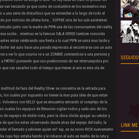
os se van tenzando ya que como de costumbre en los momentos mas
do a una serie de disturbios que se extienden a lo largo de todo el
do por noticias de ultima hora... SOPHIE otra de las sub-asistentes
 estudio junto con la madre de PIPA una de las concursantes del reality
sa esa noche... mientras en la famosa SALA VERDE tambien conocida
tes estan celebrando una fiesta a la cual PIPA se unira mas tarde y
chofer del auto hace una parada imprevista al encontrarse con un auto
arse a ver lo que ocurria ve a un ZOMBIE comiendose a una persona y
SEGUIDO
r a PATRIC puteando que sus predicciones de ser interrumpidos por
o que van sacarles todo el tiempo que tienen al aire si esta ola de
 multitud de fans del Reality Show se concentra en la entrada para
s, los cuales por supuesto no tienen la mas puta idea de que estan
ans. Volvemos con KELLY que se encuentra entrando al complejo de la
s cuales los equipos de filmacion vigilan todos y cada uno de los
 de espejos de doble vista, pero la chica olvida apagar su celular y
s de que los estan observando desde atras del espejo del baño, la
LINK ME
nder el llamado y adivinen quien es? sip, es su novio RICK nuevamente
ia cuyo hijo estaba herido y le robaron el auto en medio de la ruta y