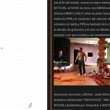
sea el fin del mundo, aveces es mejor mantener
NOTICIAS, el SHOW da inicio con DAVINA an
oficinas DANNY y KELLY estan en pleno besu
madre de PIPA y al conductor del vehiculo de
volvemos al reality y PIPA es hechada de la 
al estudio de grabacion y el auto se detiene
acerque a ver que sucede y sea inmediatam
deciciones correctas y dificiles. Jaime Win
dramatica adolescente "KIDULTHOOD", KIM e
WOOGIE y finalmente por interpretar a WHITN