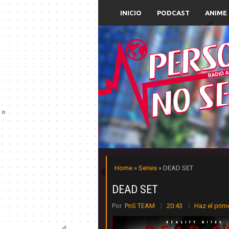
INICIO
PODCAST
ANIME
Home
»
Series
» DEAD SET
DEAD SET
Por
PnS TEAM
20:43
Haz el prim