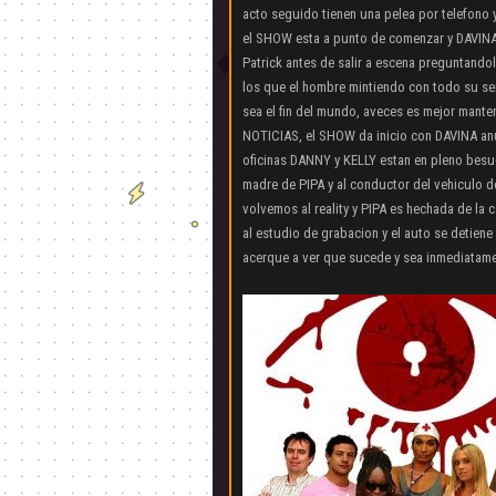
acto seguido tienen una pelea por telefono y
el SHOW esta a punto de comenzar y DAVIN
Patrick antes de salir a escena preguntandol
los que el hombre mintiendo con todo su se
sea el fin del mundo, aveces es mejor mantener
NOTICIAS, el SHOW da inicio con DAVINA an
oficinas DANNY y KELLY estan en pleno besu
madre de PIPA y al conductor del vehiculo de
volvemos al reality y PIPA es hechada de la 
al estudio de grabacion y el auto se detiene
acerque a ver que sucede y sea inmediatam