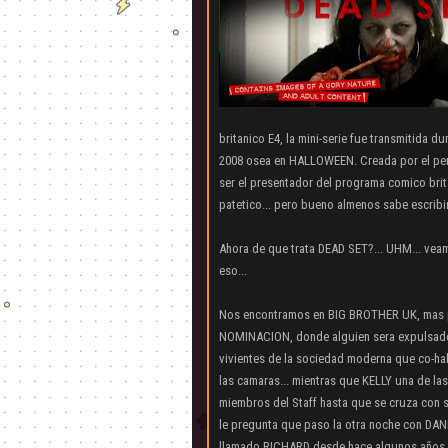
britanico E4, la mini-serie fue transmitida 
2008 osea en HALLOWEEN. Creada por el per
ser el presentador del programa comico br
patetico... pero bueno almenos sabe escribi
Ahora de que trata DEAD SET?... UHM... v
eso...
Nos encontramos en BIG BROTHER UK, mas pr
NOMINACION, donde alguien sera expulsado 
vivientes de la sociedad moderna que co-hab
las camaras... mientras que KELLY una de las
miembros del Staff hasta que se cruza con 
le pregunta que paso la otra noche con DANN
llamado RICHARD desde hace algunos años y