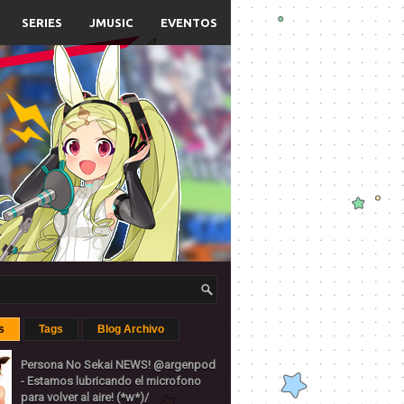
SERIES
JMUSIC
EVENTOS
s
Tags
Blog Archivo
Persona No Sekai NEWS! @argenpod
- Estamos lubricando el microfono
para volver al aire! (*w*)/