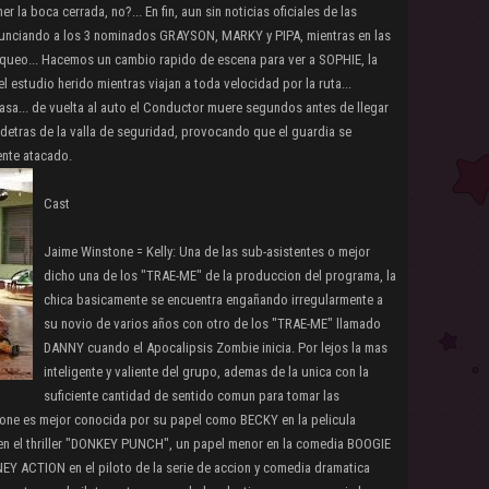
 la boca cerrada, no?... En fin, aun sin noticias oficiales de las
unciando a los 3 nominados GRAYSON, MARKY y PIPA, mientras en las
queo... Hacemos un cambio rapido de escena para ver a SOPHIE, la
l estudio herido mientras viajan a toda velocidad por la ruta...
casa... de vuelta al auto el Conductor muere segundos antes de llegar
 detras de la valla de seguridad, provocando que el guardia se
ente atacado.
Cast
Jaime Winstone = Kelly: Una de las sub-asistentes o mejor
dicho una de los "TRAE-ME" de la produccion del programa, la
chica basicamente se encuentra engañando irregularmente a
su novio de varios años con otro de los "TRAE-ME" llamado
DANNY cuando el Apocalipsis Zombie inicia. Por lejos la mas
inteligente y valiente del grupo, ademas de la unica con la
suficiente cantidad de sentido comun para tomar las
stone es mejor conocida por su papel como BECKY en la pelicula
n el thriller "DONKEY PUNCH", un papel menor en la comedia BOOGIE
EY ACTION en el piloto de la serie de accion y comedia dramatica