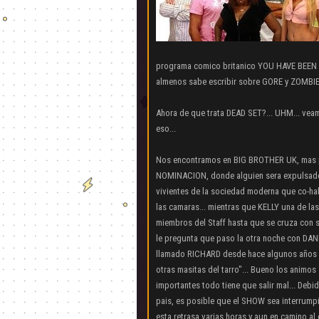
programa comico britanico YOU HAVE BEEN W
almenos sabe escribir sobre GORE y ZOMBIES.
Ahora de que trata DEAD SET?... UHM... v
eso...
Nos encontramos en BIG BROTHER UK, mas pr
NOMINACION, donde alguien sera expulsado 
vivientes de la sociedad moderna que co-hab
las camaras... mientras que KELLY una de las
miembros del Staff hasta que se cruza con 
le pregunta que paso la otra noche con DANN
llamado RICHARD desde hace algunos años y
otras masitas del tarro"... Bueno los anim
importantes todo tiene que salir mal... Debi
pais, es posible que el SHOW sea interrumpi
esta retrasa varias horas y aun en camino al