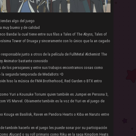
tiendas algo del juego
a muy bueno y de calidad
co Bandai la cual tiene entre sus filas a Tales of The Abyss, Tales of
sísima Tower of Druaga y sinceramente con lo único que la an cagado
 responsable junto a otros de la película de FullMetal Alchemist The
ey Animator bastante conosido
s de los persojanes y entre sus trabajos encontramos cosas como
S o la segunda temporada de MedaBots =D
bién hiso la música de FMA Brotherhood, Red Garden o BTX entro
 como Yuri a Kousuke Toriumi quien también es Jumpei en Persona 3,
pcom VS Marvel. Obiamente también es la voz de Yuri en el juego de
o Kouga en Basilisk, Raven en Pandora Hearts o Kiba en Naruto entre
e también hacerlo en el juego les puede sonar por su participación
como Alucard o su roll primario como Riku en la saga Kingdom Heats