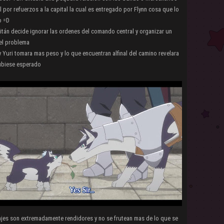
l por refuerzos a la capital la cual es entregado por Flynn cosa que lo
o =D
itán decide ignorar las ordenes del comando central y organizar un
del problema
y Yuri tomara mas peso y lo que encuentran alfinal del camino revelara
ubiese esperado
ajes son extremadamente rendidores y no se frutean mas de lo que se