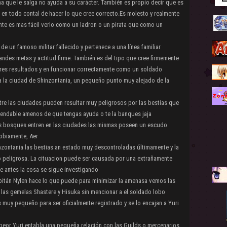
ma que le salga no ayuda a su carácter. También es propio decir que es
e en todo contal de hacer lo que cree correcto.Es molesto y realmente
nte es mas fácil verlo como un ladron o un pirata que como un
 de un famoso militar fallecido y pertenece a una línea familiar
ndes metas y actitud firme. También es del tipo que cree firmemente
jores resultados y en funcionar correctamente como un soldado
a a la ciudad de Shinzontania, un pequeño punto muy alejado de la
tre las ciudades pueden resultar muy peligrosos por las bestias que
omendable amenos de que tengas ayuda o te la banques jaja
los bosques entren en las ciudades las mismas poseen un escudo
obiamente, Aer
nzontania las bestias an estado muy descontroladas últimamente y la
o peligrosa. La cituacion puede ser causada por una extrañamente
e antes la cosa se sigue investigando
pitán Nylen hace lo que puede para minimizar la amenasa vemos las
 las gemelas Shastere y Hisuka sin mencionar a el soldado lobo
 muy pequeño para ser oficialmente registrado y se lo encajan a Yuri
peor Yuri entabla una pequeña relación con las Guilds o mercenarios