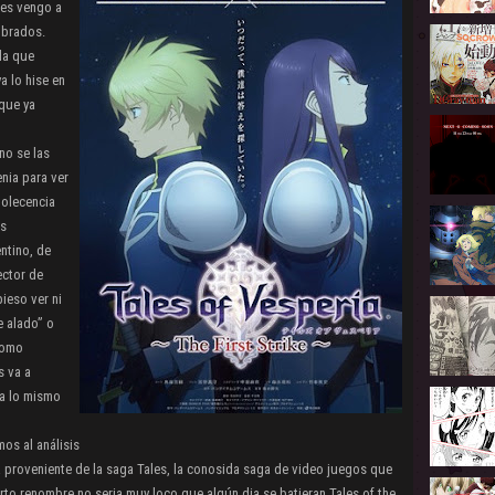
les vengo a
mbrados.
la que
a lo hise en
que ya
no se las
enia para ver
dolecencia
as
ntino, de
ector de
pieso ver ni
 alado” o
como
s va a
da lo mismo
os al análisis
ca proveniente de la saga Tales, la conosida saga de video juegos que
rto renombre no seria muy loco que algún dia se batieran Tales of the