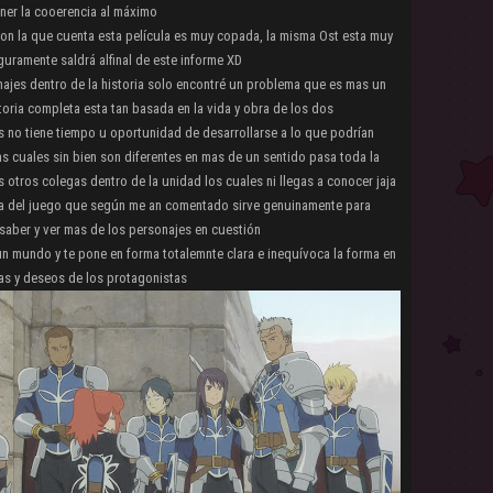
ner la cooerencia al máximo
con la que cuenta esta película es muy copada, la misma Ost esta muy
guramente saldrá alfinal de este informe XD
onajes dentro de la historia solo encontré un problema que es mas un
oria completa esta tan basada en la vida y obra de los dos
s no tiene tiempo u oportunidad de desarrollarse a lo que podrían
as cuales sin bien son diferentes en mas de un sentido pasa toda la
s otros colegas dentro de la unidad los cuales ni llegas a conocer jaja
la del juego que según me an comentado sirve genuinamente para
 saber y ver mas de los personajes en cuestión
un mundo y te pone en forma totalemnte clara e inequívoca la forma en
cas y deseos de los protagonistas