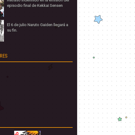
Retraso indefinido en la emisión del
episodio final de Kekkai Sensen
El 6 de julio Naruto Gaiden llegará a
su fin.
RES