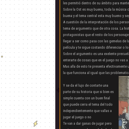
les permitió dentro de su ámbito para mante
Sobre la Ost es muy buena, toda la música 
buena y el tema central esta muy bueno y se
A cuestión de la interpretación de los pers
tema de argumento que de otra cosa. La hist
protagonistas que el resto de los personaje
llegar a ser como pasa con las gemelas de l
película y te sigue costando diferenciar o lo
Sobre el argumento es una exelente precue
enterarte de cosas que en el juego no vas a
Mas alla de esto te presenta efectivamente 
la que funciona al igual que las problemati
Y se da el lujo de contarte una
parte de su historia que si bien es
simple cuenta con un buen final
que puede cerra el tema del todo
independientemente que vallas a
jugar el juego o no
Te van a dar ganas de jugar pero