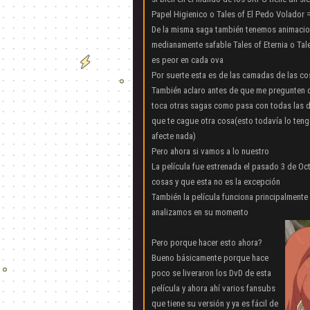
Papel Higienico o Tales of El Pedo Volador 
De la misma saga también tenemos animacion
medianamente safable Tales of Eternia o Tal
es peor en cada ova
Por suerte esta es de las camadas de las c
También aclaro antes de que me pregunten qu
toca otras sagas como pasa con todas las d
que te cague otra cosa(esto todavía lo teng
afecte nada)
Pero ahora si vamos a lo nuestro
La película fue estrenada el pasado 3 de O
cosas y que esta no es la excepción
También la película funciona principalmente
analizamos en su momento
Pero porque hacer esto ahora?
Bueno básicamente porque hace
poco se liveraron los DvD de esta
película y ahora ahí varios fansubs
que tiene su versión y ya es fácil de