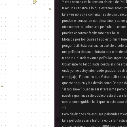
Y esta semana en la seccion de cine de PnS 
traer una variante a lo que estamos acostu
Esta vez no voy a comentarles de una pelícu
pueden encontrar en cartelera sino, y como y
otro momento, sobre una película de anime 
pueden encontrar fácilmente para bajar
Motivos por los cuales hago esto mmm bue
pongo fácil. Esta semana en cartelera solo t
una película de una pelotuda con crisi de a
made in Holanda y varias películas argentin
Obiamente no tengo nada contra el cine arge
onda yo me estoy intentando graduar de dir
cine jajajaj. El tema es que Gaturro 3D no la 
que me paguen y las demás como “el tipo de
“el rati show” pueden ser interesante pero 
nuestra gran masa de publico esta afuera le
costar conseguirlas haci que en este caso 
=D
Pero dejémonos de escusas pelotudas y vam
Esta película es una historia epica fantásti
si bien en el mundo de los JRPG tiene un sie