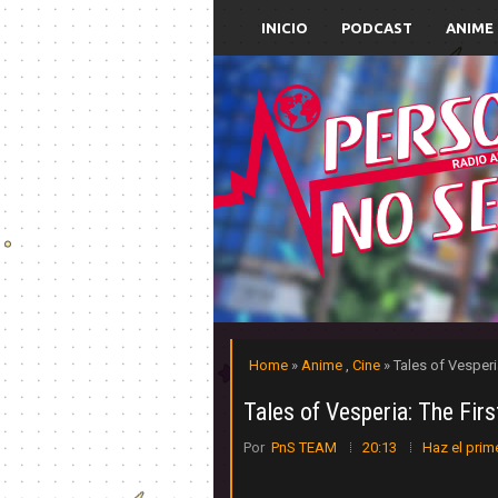
INICIO
PODCAST
ANIME
Home
»
Anime
,
Cine
» Tales of Vesperia
Tales of Vesperia: The Firs
Por
PnS TEAM
20:13
Haz el prim