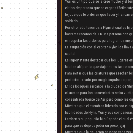
Yuri es un tipo que se la cree mucho y el te
el tipo de persona que se cagaria fácilment
le jode que le ordenen que hacer y francame
soldado
Por otro lado tenemos a Flynn el cual es hijo
bastante reconosida. En una persona con gra
en respetar las ordenes para lograr los me
La asignación con el capitán Nylen los llev
capital
Es importatante destacar que los lugares en
habitan ahí por lo que viajar no es tan rec
Para evitar que las criaturas que asechan 
protector creado por magia impulsado por, 
En los bosques sercanos a la ciudad de Shi
cituacion para los comerciantes se ha vuelt
consentrada fuente de Aer pero como les dij
Mientras que el escudron liderado por el ca
habilidades de Flynn, Yuri y sus compañeras
Lambert y su pequeño hijo Rapede el cual es
para que se deje de joder un poco jajaj
Mientras que la cituacion se pone cada vez 