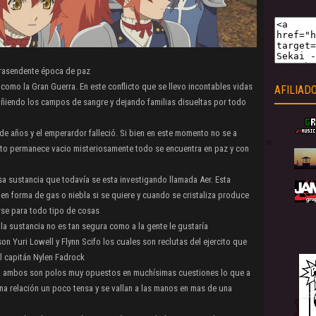
trasendente época de paz
como la Gran Guerra. En este conflicto que se llevo incontables vidas
AFILIAD
iñiendo los campos de sangre y dejando familias disueltas por todo
de años y el emperardor falleció. Si bien en este momento no se a
sto permanece vacio misteriosamente todo se encuentra en paz y con
sa sustancia que todavía se esta investigando llamada Aer. Esta
 en forma de gas o niebla si se quiere y cuando se cristaliza produce
rse para todo tipo de cosas
la sustancia no es tan segura como a la gente le gustaría
on Yuri Lowell y Flynn Scifo los cuales son reclutas del ejercito que
l capitán Nylen Fadrock
ncia ambos son polos muy opuestos en muchísimas cuestiones lo que a
na relación un poco tensa y se vallan a las manos en mas de una