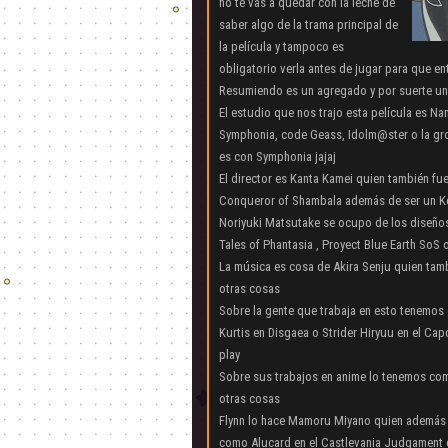
no te vas a quedar con la leche de
saber algo de la trama principal de
la película y tampoco es
obligatorio verla antes de jugar para que en
Resumiendo es un agregado y por suerte un
El estudio que nos trajo esta película es Nam
Symphonia, code Geass, Idolm@ster o la gro
es con Symphonia jajaj
El director es Kanta Kamei quien también fue
Conqueror of Shambala además de ser un K
Noriyuki Matsutake se ocupo de los diseño
Tales of Phantasia , Proyect Blue Earth So
La música es cosa de Akira Senju quien tam
otras cosas
Sobre la gente que trabaja en esto tenemos
Kurtis en Disgaea o Strider Hiryuu en el Ca
play
Sobre sus trabajos en anime lo tenemos com
otras cosas
Flynn lo hace Mamoru Miyano quien además d
como Alucard en el Castlevania Judgament 