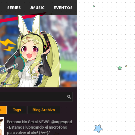
SERIES
JMUSIC
EVENTOS
s
Tags
Blog Archivo
Persona No Sekai NEWS! @argenpod
- Estamos lubricando el microfono
para volver al aire! (*w*)/