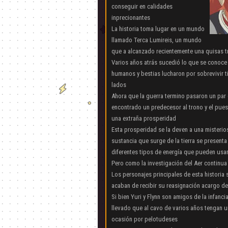
conseguir en calidades
inprecionantes
La historia toma lugar en un mundo
llamado Terca Lumireis, un mundo
que a alcanzado recientemente una quisas 
Varios años atrás sucedió lo que se conoce 
humanos y bestias lucharon por sobrevivir t
lados
Ahora que la guerra termino pasaron un par 
encontrado un predecesor al trono y el pue
una extraña prosperidad
Esta prosperidad se la deven a una misterio
sustancia que surge de la tierra se presenta
diferentes tipos de energía que pueden usa
Pero como la investigación del Aer continua 
Los personajes principales de esta historia s
acaban de recibir su reasignación acargo de
Si bien Yuri y Flynn son amigos de la infa
llevado que al cavo de varios años tengan u
ocasión por pelotudeses