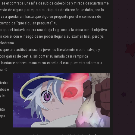
se encontraba una niña de rubios cabelollos y mirada descuartisante
 envio de alguna parte pero su etiqueta de dirección se daño, por lo
va a quedar ahí hasta que alguien pregunte por el o se muera de
l tiempo de “que alguien pregunte” =D
que el todavía no era una abeja Lag toma a la chica con el objetivo
 con el con el riesgo de no poder llegar a su examen final, pero ya
melodrama
que una actitud arisca, la joven es literalemnte medio salvaje y
n garras de bestia, sin contar su mirada casi vampirica
 bastante sobrehumana es su cabello el cual puede trasnformar a
ea =D
teriro
alos el
 le
nta
ropa