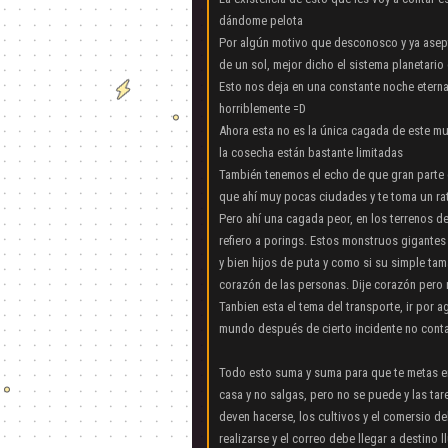
dándome pelota
Por algún motivo que desconosco y ya asept
de un sol, mejor dicho el sistema planetario
Esto nos deja en una constante noche etern
horriblemente =D
Ahora esta no es la única cagada de este m
la cosecha están bastante limitadas
También tenemos el echo de que gran parte d
que ahí muy pocas ciudades y te toma un rat
Pero ahí una cagada peor, en los terrenos 
refiero a porings. Estos monstruos gigantes
y bien hijos de puta y como si su simple ta
corazón de las personas. Dije corazón pero
Tanbien esta el tema del transporte, ir por a
mundo después de cierto incidente no cont
Todo esto suma y suma para que te metas e
casa y no salgas, pero no se puede y las tar
deven hacerse, los cultivos y el comersio d
realizarse y el correo debe llegar a destino l