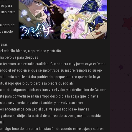
res para
e uno entre
a pero de
o(de modo
ueñas
l cabello blanco, algo re loco y extraño
ema pero va para después
orar tenemos una extraña cualidad. Cuando era muy joven cayo enfermo
viendo el estado en el que se encontraba su madre reemplaso su ojo
 lo tenia o se le estaba pudriendo porque no creo que se lo haya
tual rojo que lo curo pero esa piedra quedo ahí
a contra algunos gaichus y tras ver el valor y la dedicasion de Gauche
ete para convertirse en un amigo despidió a la abeja que lo havia
ra se volveria una abeja también y se volverían a ver
os encontramos con Lag el cual ya a pasado los exámenes
 y ahora se dirije a la central de correo de su zona, mejor conosida
ial
con algo loco de turno, en la estación de abordo entre cajas y sobres