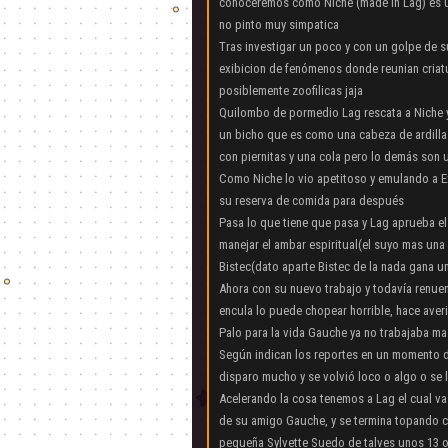
conoceremos como Niche (made in Lag) es un
no pinto muy simpatica
Tras investigar un poco y con un golpe de s
exibicion de fenómenos donde reunian criatu
posiblemente zoofilicas jaja
Quilombo de pormedio Lag rescata a Niche y 
un bicho que es como una cabeza de ardilla
con piernitas y una cola pero lo demás son u
Como Niche lo vio apetitoso y emulando a E
su reserva de comida para después
Pasa lo que tiene que pasa y Lag aprueba el
manejar el ambar espiritual(el suyo mas una
Bistec(dato aparte Bistec de la nada gana u
Ahora con su nuevo trabajo y todavía renuen
encula lo puede chopear horrible, hace ave
Palo para la vida Gauche ya no trabajaba mas
Según indican los reportes en un momento d
disparo mucho y se volvió loco o algo o se 
Acelerando la cosa tenemos a Lag el cual va
de su amigo Gauche, y se termina topando co
pequeña Sylvette Suedo de talves unos 13 o 