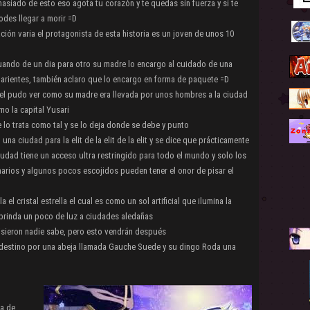
asiado de esto eso agota tu corazón y te quedas sin fuerza y si te
odes llegar a morir =D
ción varia el protagonista de esta historia es un joven de unos 10
uando de un dia para otro su madre lo encargo al cuidado de una
 parientes, también aclaro que lo encargo en forma de paquete =D
o el pudo ver como su madre era llevada por unos hombres a la ciudad
mo la capital Yusari
e lo trata como tal y se lo deja donde se debe y punto
a ciudad para la elit de la elit de la elit y se dice que prácticamente
iudad tiene un acceso ultra restringido para todo el mundo y solo los
narios y algunos pocos escojidos pueden tener el onor de pisar el
 el cristal estrella el cual es como un sol artificial que ilumina la
 brinda un poco de luz a ciudades aledañas
 hisieron nadie sabe, pero esto vendrán después
u destino por una abeja llamada Gauche Suede y su dingo Roda una
ea de