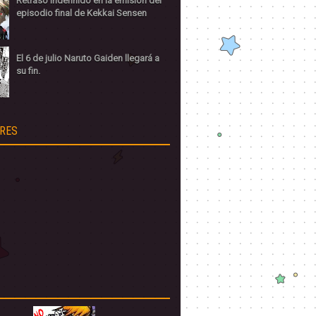
Retraso indefinido en la emisión del
episodio final de Kekkai Sensen
El 6 de julio Naruto Gaiden llegará a
su fin.
RES