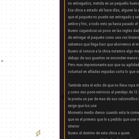
no entregados, metida en un pequeño huevo 
Esa chica a estado ahí hace días, alguien la
que el paquete no puede ser entregado y se 
ambre y frio, a todo esto ya havia pasado e
Bueno cagandose un poco en las reglas dado 
de entregar el paquete como una vez hisieron
sabemos que llega haci que ahorremos el 
Bueno al conoce a la chica notamos algo mas 
debajo de sus guantes se esconden manos co
Pero mas impresionante aun que su agilidad
voluntad en afiladas espadas corta lo que s
También esta el echo de que no lleva ropa in
y como eso pone nervioso al pendejo de 12 
le presta un par de mas de sus calzonsillos y
exige que los use
Momento medio denso cuando esta le come
que es el primero que le a pedido que use 
interior
Bueno el destino de esta chica a quien