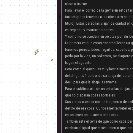
nieve o truene
Para llevar el correo de la gente en estos te
tan peligrosa tenemos a las abejas(es solo 
titulo). Estas personas viajan de ciudad en 
entregando y levantando correo
Y como no se puede ir en pelotas por ahí lo
La primera es que estos carteros llevan un 
tenemos perros, lobos, lagartos, caballos, p
pedo por la vida, un pokemon, pejelagarto o
hagan el aguante
Pero como el gaichu es muy bestialmente gro
del dingo es 1 cuidar de su abeja de ladrone
devil para que la abeja la reviente
Para el sublime arte de reventar las abejas
que no disparan cosas normales
Sus armas cuentan con un fragmento de amb
dentro de esa cosa. Curiosamente meter eso
estos insectos de acero blindados
También esta el tema de que como cada pers
cambian al igual que el sentimiento que le p