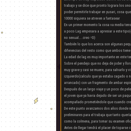
trabajo y se dice que pronto lograra los ono
poder permitirle trabajar en yusari, cosa qu
10000 siquiera se atreven a fantasear
En un primer momento la cosa va media tens
a poco Lag empesara a apresiar a este tip
no sexual…..creo =D)
También lo que los acerca son algunas peq
diferencias del resto como que ambos tiene e
La edad de lag es muy importante en este t
Sobre el pendejo que no deja de joder y ll
muy grave y casi se muere, para salvarlo y 
izquierdo(calculo que ya estaba cagado o no
arrancado) con un fragmento de ambar espiri
Después de un largo viaje y un poco de pele
el joven que ya havia dejado de ser un paqu
acompañado prometiéndole que cuando cresie
De este punto avanzamos dos años donde n
preliminares para el trabaja que tanto quería
como la colmena, para tomar su examen ofic
Antes de llegar tendrá el placer de toparse 