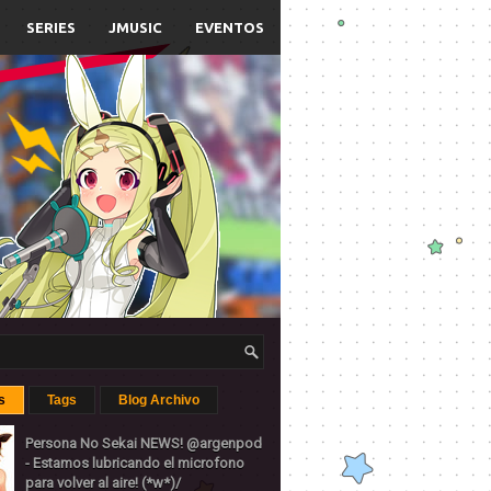
SERIES
JMUSIC
EVENTOS
s
Tags
Blog Archivo
Persona No Sekai NEWS! @argenpod
- Estamos lubricando el microfono
para volver al aire! (*w*)/