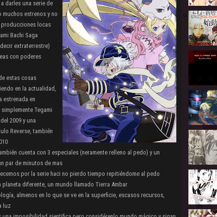
a darles una serie de
o muchos estrenos y no
s producciones locas
gami Bachi Saga
decir extraterrestre)
leas con poderes
 de estas cosas
endo en la actualidad,
a estrenada en
a simplemente Tegami
del 2009 y una
itulo Reverse, también
2010
ambién cuenta con 3 especiales (neramente relleno al pedo) y un
 un par de minutos de mas
ecemos por la serie haci no pierdo tiempo repitiéndome al pedo
n planeta diferente, un mundo llamado Tierra Ambar
ogía, almenos en lo que se ve en la superficie, escasos recursos,
 luz
es una imposibilidad sientifica pero considérenlo mundo mágico y sigan