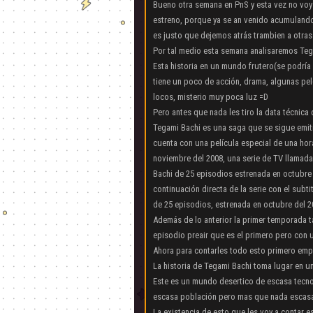
Bueno otra semana en PnS y esta vez no voy 
estreno, porque ya se an venido acumuland
es justo que dejemos atrás trambien a otra
Por tal medio esta semana analisaremos Te
Esta historia en un mundo frutero(se podría 
tiene un poco de acción, drama, algunas pe
locos, misterio muy poca luz =D
Pero antes que nada les tiro la data técnica
Tegami Bachi es una saga que se sigue emiti
cuenta con una película especial de una hor
noviembre del 2008, una serie de TV llamad
Bachi de 25 episodios estrenada en octubre 
continuación directa de la serie con el subt
de 25 episodios, estrenada en octubre del 
Además de lo anterior la primer temporada t
episodio preair que es el primero pero con
Ahora para contarles todo esto primero emp
La historia de Tegami Bachi toma lugar en u
Este es un mundo desertico de escasa tecnol
escasa población pero mas que nada escasa
La existencia de esto que les voy a contar 