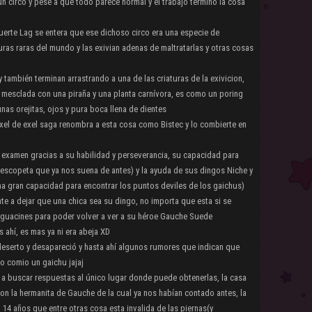
 circo y pese a que todo parece normal y el trabajo termino la cosa
uerte Lag se entera que ese dichoso circo era una especie de
ras raras del mundo y las exivian adenas de maltratarlas y otras cosas
también terminan arrastrando a una de las criaturas de la exivicion,
 mesclada con una piraña y una planta carnívora, es como un poring
nas orejitas, ojos y pura boca llena de dientes
xel de exel saga renombra a esta cosa como Bistec y lo combierte en
 examen gracias a su habilidad y perseverancia, su capacidad para
 escopeta que ya nos suena de antes) y la ayuda de sus dingos Niche y
na gran capacidad para encontrar los puntos deviles de los gaichus)
te a dejar que una chica sea su dingo, no importa que esta si se
riguacines para poder volver a ver a su héroe Gauche Suede
 ahí, es mas ya ni era abeja XD
eserto y desapareció y hasta ahí algunos rumores que indican que
lo comio un gaichu jajaj
 a buscar respuestas al único lugar donde puede obtenerlas, la casa
n la hermanita de Gauche de la cual ya nos habían contado antes, la
14 años que entre otras cosa esta invalida de las piernas(y