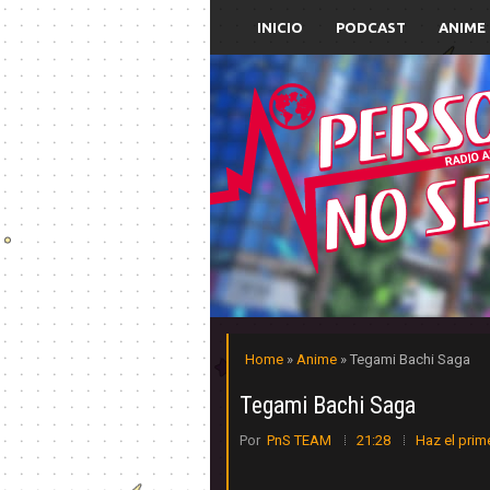
INICIO
PODCAST
ANIME
Home
»
Anime
» Tegami Bachi Saga
Tegami Bachi Saga
Por
PnS TEAM
21:28
Haz el prim