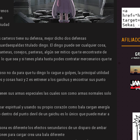
rrenos
un
ciudad
s carteros tiene su defensa, mejor dicho dos defensas
AFILIAD
guardaespaldas titulado dingo. El dingo puede ser cualquier cosa,
anteras, conejos, panteras, algún ser mitico que te encontraste de
 lo que sea y si tenes plata hasta podes contratar mercenarios que te
so no da para que tu dingo lo cague a golpes, la principal utilidad
s y cosas haci y 2 es entrener a los gaichus y encontrar sus punto
 tienen sus armas especiales las cuales son como armas normales solo
ar espiritual y usando su propio corazón como bala cargan energía
 dentro del punto devil de un gaichu es lo único que puede matar a
ona es diferente los efectos secundarios de un disparo de ambar
onen para cargar crea una bala diferente