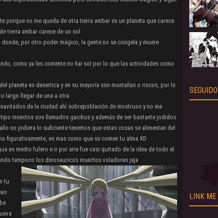
e porque no me queda de otra tierra ambar es un planeta que carece
 de tierra ambar carece de un sol
a donde, por otro poder mágico, la gente no se congela y muere
undo, como ya les comente no hai sol por lo que las actividades como
el planeta es desertica y en su mayoría son montañas o riscos, por lo
SEGUIDO
o largo llegar de una a otra
desavitados de la ciudad ahí sobrepoblación de mostruos y no me
 tipo insectos son llamados gaichus y además de ser bastante jodidos
maño no jodiera lo suficiente tenemos que estas cosas se alimentan del
 no figurativamente, es mas como que se comen tu alma XD
gua es medio fulero e ir por aire fue casi quitado de la idea de todo el
ando tampoco los dinosauricos insectos voladores jaja
n tu
eas
LINK ME
ebe
lueva