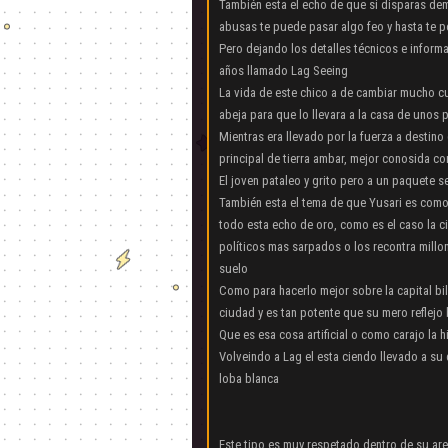
También esta el echo de que si disparas dem
abusas te puede pasar algo feo y hasta te p
Pero dejando los detalles técnicos e informa
años llamado Lag Seeing
La vida de este chico a de cambiar mucho c
abeja para que lo llevara a la casa de unos
Mientras era llevado por la fuerza a destin
principal de tierra ambar, mejor conosida co
El joven pataleo y grito pero a un paquete s
También esta el tema de que Yusari es como un
todo esta echo de oro, como es el caso la c
políticos mas sarpados o los recontra millo
suelo
Como para hacerlo mejor sobre la capital billa
ciudad y es tan potente que su mero reflejo
Que es esa cosa artificial o como carajo la
Volveindo a Lag el esta ciendo llevado a s
loba blanca
Este tipo es muy respetado dentro de su ar