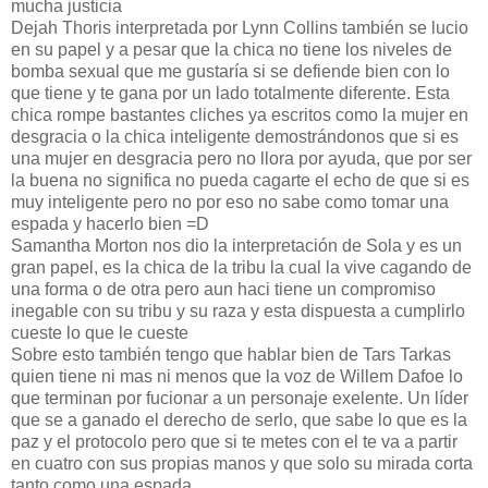
mucha justicia
Dejah Thoris interpretada por Lynn Collins también se lucio
en su papel y a pesar que la chica no tiene los niveles de
bomba sexual que me gustaría si se defiende bien con lo
que tiene y te gana por un lado totalmente diferente. Esta
chica rompe bastantes cliches ya escritos como la mujer en
desgracia o la chica inteligente demostrándonos que si es
una mujer en desgracia pero no llora por ayuda, que por ser
la buena no significa no pueda cagarte el echo de que si es
muy inteligente pero no por eso no sabe como tomar una
espada y hacerlo bien =D
Samantha Morton nos dio la interpretación de Sola y es un
gran papel, es la chica de la tribu la cual la vive cagando de
una forma o de otra pero aun haci tiene un compromiso
inegable con su tribu y su raza y esta dispuesta a cumplirlo
cueste lo que le cueste
Sobre esto también tengo que hablar bien de Tars Tarkas
quien tiene ni mas ni menos que la voz de Willem Dafoe lo
que terminan por fucionar a un personaje exelente. Un líder
que se a ganado el derecho de serlo, que sabe lo que es la
paz y el protocolo pero que si te metes con el te va a partir
en cuatro con sus propias manos y que solo su mirada corta
tanto como una espada