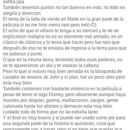
oshtia jaja
También tenemos puntos no tan buenos en esto, no todo es
alegría y divercion
El tema de la falta de viento en Marte en la gran parte de la
película si se me hiso merio raro pero nel(=D)
El echo de que el villano te tenga a su merced y te de se
explicasion maligna no es un elemento mal armado, es un
clásico de clásicos y lo tenia que hacer pero fue raro que
después de eso no te enviara de regreso a la tierra para que
no jodieras y punto
O que en la misma tierra, teniendo todos esos poderes, no
se te aparecieran un dia y te volaran la cabeza
Pero lo que si estuvo muy bien armada es la búsqueda de
cazador de tesoros de John y si plan, fue un poco obio pero
esta muy bien
También contamos con bastante violencia en la película a
pesar de tener el logo Disney, pero obiamente aunque haya
muertes por doquier, guerra, mutilaciones, sangre, gente
calsinada hasta los atomos y demaces esta muy bien
cuidado todo de forma que no se extraña tanto
Y el final es muy bueno y si puede ser usado como pie para
una segunda parte de la historia si quisieran, cosa que
seguramente van a hacer, pero si se tiene que quedar aca