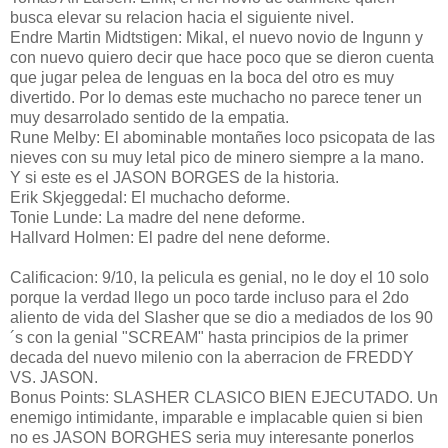
busca elevar su relacion hacia el siguiente nivel.
Endre Martin Midtstigen: Mikal, el nuevo novio de Ingunn y
con nuevo quiero decir que hace poco que se dieron cuenta
que jugar pelea de lenguas en la boca del otro es muy
divertido. Por lo demas este muchacho no parece tener un
muy desarrolado sentido de la empatia.
Rune Melby: El abominable montañes loco psicopata de las
nieves con su muy letal pico de minero siempre a la mano.
Y si este es el JASON BORGES de la historia.
Erik Skjeggedal: El muchacho deforme.
Tonie Lunde: La madre del nene deforme.
Hallvard Holmen: El padre del nene deforme.
Calificacion: 9/10, la pelicula es genial, no le doy el 10 solo
porque la verdad llego un poco tarde incluso para el 2do
aliento de vida del Slasher que se dio a mediados de los 90
´s con la genial "SCREAM" hasta principios de la primer
decada del nuevo milenio con la aberracion de FREDDY
VS. JASON.
Bonus Points: SLASHER CLASICO BIEN EJECUTADO. Un
enemigo intimidante, imparable e implacable quien si bien
no es JASON BORGHES seria muy interesante ponerlos