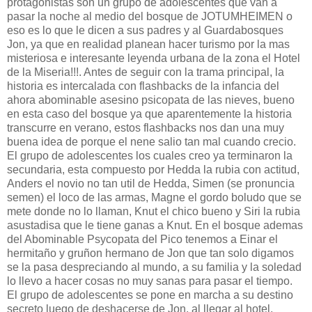
protagonistas son un grupo de adolescentes que van a
pasar la noche al medio del bosque de JOTUMHEIMEN o
eso es lo que le dicen a sus padres y al Guardabosques
Jon, ya que en realidad planean hacer turismo por la mas
misteriosa e interesante leyenda urbana de la zona el Hotel
de la Miseria!!!. Antes de seguir con la trama principal, la
historia es intercalada con flashbacks de la infancia del
ahora abominable asesino psicopata de las nieves, bueno
en esta caso del bosque ya que aparentemente la historia
transcurre en verano, estos flashbacks nos dan una muy
buena idea de porque el nene salio tan mal cuando crecio.
El grupo de adolescentes los cuales creo ya terminaron la
secundaria, esta compuesto por Hedda la rubia con actitud,
Anders el novio no tan util de Hedda, Simen (se pronuncia
semen) el loco de las armas, Magne el gordo boludo que se
mete donde no lo llaman, Knut el chico bueno y Siri la rubia
asustadisa que le tiene ganas a Knut. En el bosque ademas
del Abominable Psycopata del Pico tenemos a Einar el
hermitaño y gruñon hermano de Jon que tan solo digamos
se la pasa despreciando al mundo, a su familia y la soledad
lo llevo a hacer cosas no muy sanas para pasar el tiempo.
El grupo de adolescentes se pone en marcha a su destino
secreto luego de deshacerse de Jon, al llegar al hotel,