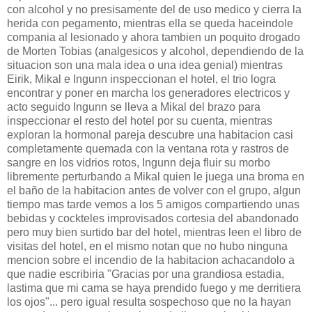
con alcohol y no presisamente del de uso medico y cierra la
herida con pegamento, mientras ella se queda haceindole
compania al lesionado y ahora tambien un poquito drogado
de Morten Tobias (analgesicos y alcohol, dependiendo de la
situacion son una mala idea o una idea genial) mientras
Eirik, Mikal e Ingunn inspeccionan el hotel, el trio logra
encontrar y poner en marcha los generadores electricos y
acto seguido Ingunn se lleva a Mikal del brazo para
inspeccionar el resto del hotel por su cuenta, mientras
exploran la hormonal pareja descubre una habitacion casi
completamente quemada con la ventana rota y rastros de
sangre en los vidrios rotos, Ingunn deja fluir su morbo
libremente perturbando a Mikal quien le juega una broma en
el baño de la habitacion antes de volver con el grupo, algun
tiempo mas tarde vemos a los 5 amigos compartiendo unas
bebidas y cockteles improvisados cortesia del abandonado
pero muy bien surtido bar del hotel, mientras leen el libro de
visitas del hotel, en el mismo notan que no hubo ninguna
mencion sobre el incendio de la habitacion achacandolo a
que nadie escribiria "Gracias por una grandiosa estadia,
lastima que mi cama se haya prendido fuego y me derritiera
los ojos"... pero igual resulta sospechoso que no la hayan