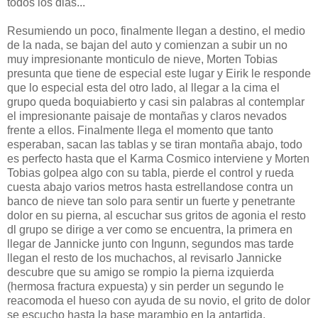
todos los dias...
Resumiendo un poco, finalmente llegan a destino, el medio
de la nada, se bajan del auto y comienzan a subir un no
muy impresionante monticulo de nieve, Morten Tobias
presunta que tiene de especial este lugar y Eirik le responde
que lo especial esta del otro lado, al llegar a la cima el
grupo queda boquiabierto y casi sin palabras al contemplar
el impresionante paisaje de montañas y claros nevados
frente a ellos. Finalmente llega el momento que tanto
esperaban, sacan las tablas y se tiran montaña abajo, todo
es perfecto hasta que el Karma Cosmico interviene y Morten
Tobias golpea algo con su tabla, pierde el control y rueda
cuesta abajo varios metros hasta estrellandose contra un
banco de nieve tan solo para sentir un fuerte y penetrante
dolor en su pierna, al escuchar sus gritos de agonia el resto
dl grupo se dirige a ver como se encuentra, la primera en
llegar de Jannicke junto con Ingunn, segundos mas tarde
llegan el resto de los muchachos, al revisarlo Jannicke
descubre que su amigo se rompio la pierna izquierda
(hermosa fractura expuesta) y sin perder un segundo le
reacomoda el hueso con ayuda de su novio, el grito de dolor
se escucho hasta la base marambio en la antartida.