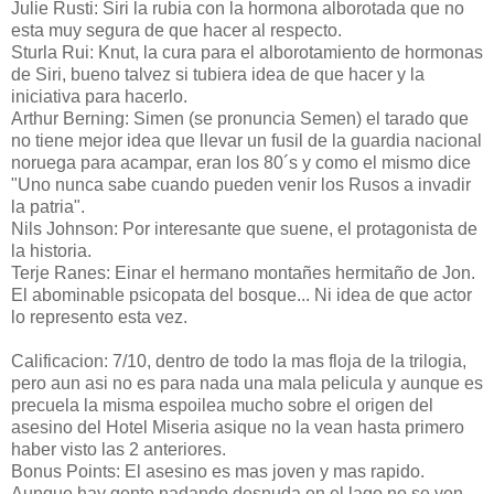
Julie Rusti: Siri la rubia con la hormona alborotada que no
esta muy segura de que hacer al respecto.
Sturla Rui: Knut, la cura para el alborotamiento de hormonas
de Siri, bueno talvez si tubiera idea de que hacer y la
iniciativa para hacerlo.
Arthur Berning: Simen (se pronuncia Semen) el tarado que
no tiene mejor idea que llevar un fusil de la guardia nacional
noruega para acampar, eran los 80´s y como el mismo dice
"Uno nunca sabe cuando pueden venir los Rusos a invadir
la patria".
Nils Johnson: Por interesante que suene, el protagonista de
la historia.
Terje Ranes: Einar el hermano montañes hermitaño de Jon.
El abominable psicopata del bosque... Ni idea de que actor
lo represento esta vez.
Calificacion: 7/10, dentro de todo la mas floja de la trilogia,
pero aun asi no es para nada una mala pelicula y aunque es
precuela la misma espoilea mucho sobre el origen del
asesino del Hotel Miseria asique no la vean hasta primero
haber visto las 2 anteriores.
Bonus Points: El asesino es mas joven y mas rapido.
Aunque hay gente nadando desnuda en el lago no se ven