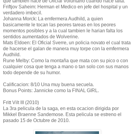
que tambien hace de Oficial Voluntario cuando hace falta.
Friftjov Saheim: Herman el Medico en jefe del hospital y un
verdadero imbecil.
Johanna Morck: La emfermera Audhild, a quien
basicamente le tocan las peores tareas en los peores
momentos posibles y a la cual tambien le harian falta los
sentidos aumentados de Wolverine.
Mats Eldoen: El Oficial Sverre, un policia novato el cual trata
de hacerse el galan de manera muy torpe con la emfermera
Audhild.
Rune Melby: Como la montaña que mata con su pico o con
cualquier cosa que tenga a mano o tan solo con sus manos
todo depende de su humor.
Calificacion: 8/10 Una muy buena secuela.
Bonus Points: Jannicke como la FINAL GIRL.
Fritt Vilt III (2010)
La 3ra pelicula de la saga, en esta ocacion dirigida por
Mikkel Braenne Sandemose. Esta pelicula se estreno el
pasado 15 de Octubre de 2010.