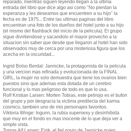
reparado, mientras siguen leyendo llegan a la ultima
entrada del libro que dice algo asi como "No pierdan la
esperanza y les deseamos que encuentren a su hijo" la
fecha es de 1975... Entre las ultimas paginas del libro
encuentran una foto de los dueños del hotel junto a su hijo
(el mismo del flashback del inicio de la pelicula). El grupo
sigue divirtiendose y sacandolo el mayor provecho a la
situacion sin saber que desde que llegaron al hotel han sido
observados muy de cerca por una misteriosa figura que los
acecha en la oscuridad...
Ingrid Bolso Berdal: Jannicke, la protagonista de la pelicula
y una vercion mas refinada y evolucionada de la FINAL
GIRL, la mujer no solo demuestra que tiene los ovarios bien
puestos sino que ademas esta dotada de un cerebro
funcional y lo mas peligroso de todo es que lo usa.
Rolf Kristian Larsen: Morten Tobias, este pelirojo es el bufon
del grupo y por desgracia la victima predilecta del karma
cosmico, tambien uno de mis personajes favoritos.
Viktoria Winge: Ingunn, la rubia supersexy y desinhibida
que muy en el fondo es mas inocente de lo que deja ver a
simple vista.
Tomas Alf Larsen: Eirik, el fiel novio de Jannicke quien