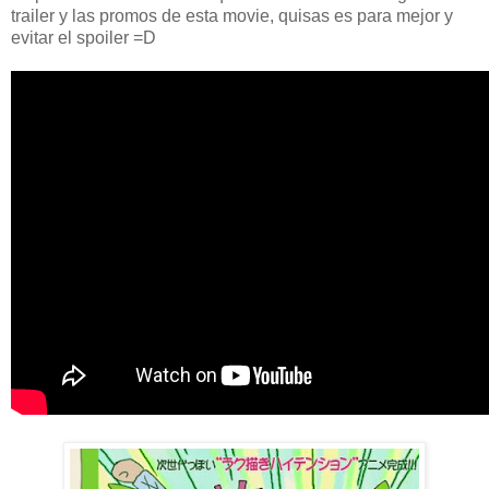
trailer y las promos de esta movie, quisas es para mejor y
evitar el spoiler =D