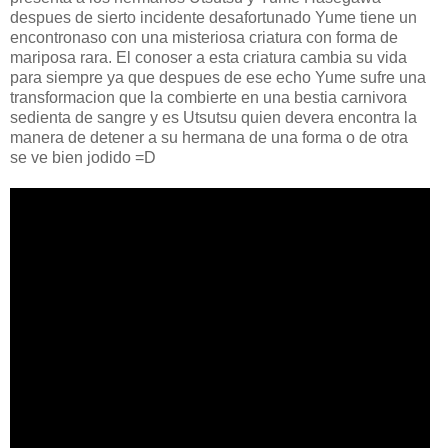
despues de sierto incidente desafortunado Yume tiene un
encontronaso con una misteriosa criatura con forma de
mariposa rara. El conoser a esta criatura cambia su vida
para siempre ya que despues de ese echo Yume sufre una
transformacion que la combierte en una bestia carnivora
sedienta de sangre y es Utsutsu quien devera encontra la
manera de detener a su hermana de una forma o de otra
se ve bien jodido =D