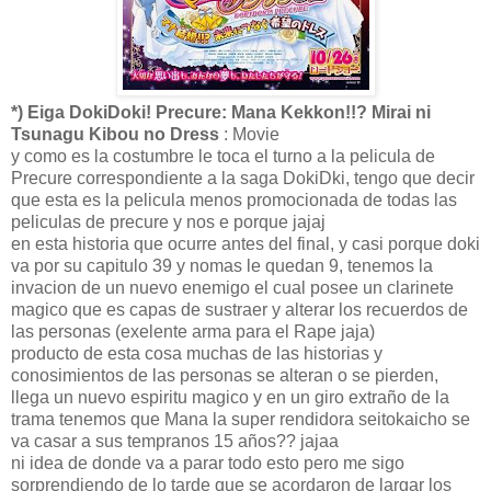
*) Eiga DokiDoki! Precure: Mana Kekkon!!? Mirai ni
Tsunagu Kibou no Dress
: Movie
y como es la costumbre le toca el turno a la pelicula de
Precure correspondiente a la saga DokiDki, tengo que decir
que esta es la pelicula menos promocionada de todas las
peliculas de precure y nos e porque jajaj
en esta historia que ocurre antes del final, y casi porque doki
va por su capitulo 39 y nomas le quedan 9, tenemos la
invacion de un nuevo enemigo el cual posee un clarinete
magico que es capas de sustraer y alterar los recuerdos de
las personas (exelente arma para el Rape jaja)
producto de esta cosa muchas de las historias y
conosimientos de las personas se alteran o se pierden,
llega un nuevo espiritu magico y en un giro extraño de la
trama tenemos que Mana la super rendidora seitokaicho se
va casar a sus tempranos 15 años?? jajaa
ni idea de donde va a parar todo esto pero me sigo
sorprendiendo de lo tarde que se acordaron de largar los