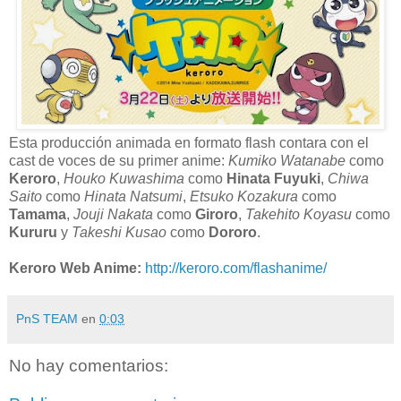
Esta producción animada en formato flash contara con el
cast de voces de su primer anime:
Kumiko Watanabe
como
Keroro
,
Houko Kuwashima
como
Hinata Fuyuki
,
Chiwa
Saito
como
Hinata Natsumi
,
Etsuko Kozakura
como
Tamama
,
Jouji Nakata
como
Giroro
,
Takehito Koyasu
como
Kururu
y
Takeshi Kusao
como
Dororo
.
Keroro Web Anime:
http://keroro.com/flashanime/
PnS TEAM
en
0:03
No hay comentarios: