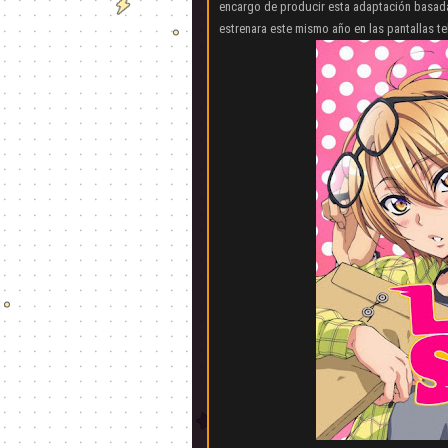
encargo de producir esta adaptación basa
estrenara este mismo año en las pantallas te