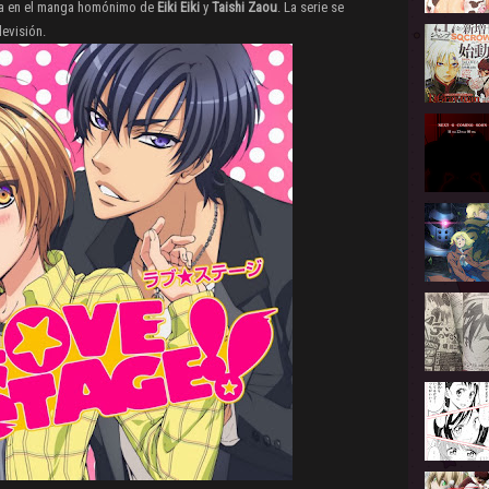
da en el manga homónimo de
Eiki Eiki
y
Taishi Zaou
. La serie se
levisión.