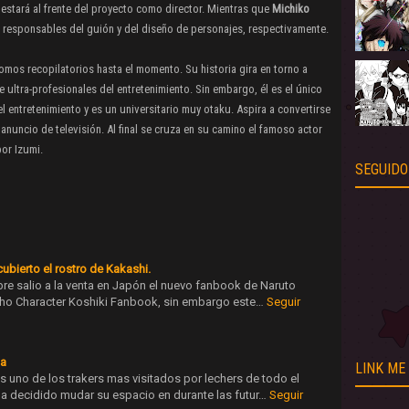
stará al frente del proyecto como director. Mientras que
Michiko
 responsables del guión y del diseño de personajes, respectivamente.
omos recopilatorios hasta el momento. Su historia gira en torno a
e ultra-profesionales del entretenimiento. Sin embargo, él es el único
del entretenimiento y es un universitario muy otaku. Aspira a convertirse
uncio de televisión. Al final se cruza en su camino el famoso actor
or Izumi.
SEGUIDO
bierto el rostro de Kakashi.
bre salio a la venta en Japón el nuevo fanbook de Naruto
Sho Character Koshiki Fanbook, sin embargo este…
Seguir
da
LINK ME
s uno de los trakers mas visitados por lechers de todo el
 decidido mudar su espacio en durante las futur…
Seguir