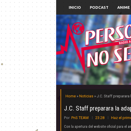
INICIO
PODCAST
ANIME
Home
»
Noticias
» J.C. Staff preparar
J.C. Staff preparara la ad
Por
PnS TEAM
23:28
Haz el prim
Con la apertura del website oficial para el 