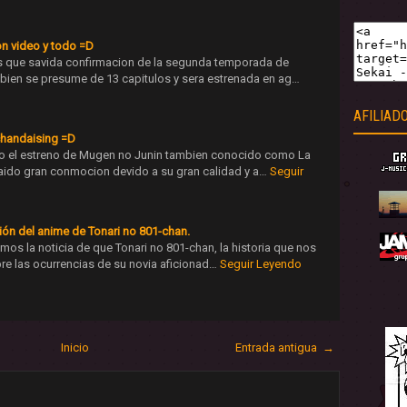
on video y todo =D
 que savida confirmacion de la segunda temporada de
bien se presume de 13 capitulos y sera estrenada en ag…
AFILIAD
chandaising =D
o el estreno de Mugen no Junin tambien conocido como La
raido gran conmocion devido a su gran calidad y a…
Seguir
ción del anime de Tonari no 801-chan.
amos la noticia de que Tonari no 801-chan, la historia que nos
re las ocurrencias de su novia aficionad…
Seguir Leyendo
Inicio
Entrada antigua →