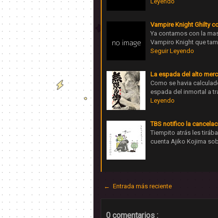
Leyendo
Vampire Knight Ghilty c
Ya contamos con la mas
Vampiro Knight que tam
Seguir Leyendo
La espada del alto mer
Como se havia calculad
espada del inmortal a t
Leyendo
TBS notifico la cancela
Tiempito atrás les tiráb
cuenta Ajiko Kojima sob
← Entrada más reciente
0 comentarios :