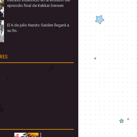
Retraso indefinido en la emisión del
episodio final de Kekkai Sensen
El 6 de julio Naruto Gaiden llegará a
su fin.
RES