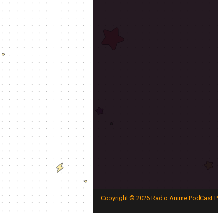
Copyright ©
2026
Radio Anime PodCast P