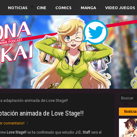
NOTICIAS
CINE
COMICS
MANGA
VIDEO JUEGOS
a la adaptación animada de Love Stage!!
aptación animada de Love Stage!!
Noticia
er comentario!
anime
Love Stage!!
se ha confirmado que estudio
J.C. Staff
será el