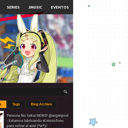
SERIES
JMUSIC
EVENTOS
s
Tags
Blog Archivo
Persona No Sekai NEWS! @argenpod
- Estamos lubricando el microfono
para volver al aire! (*w*)/