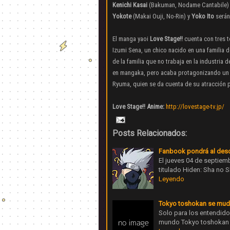
Kenichi Kasai
(Bakuman, Nodame Cantabile) e
Yokote
(Makai Ouji, No-Rin) y
Yoko Ito
serán
El manga yaoi
Love Stage!!
cuenta con tres t
Izumi Sena, un chico nacido en una familia d
de la familia que no trabaja en la industria 
en mangaka, pero acaba protagonizando un an
Ryuma, quien se da cuenta de su atracción p
Love Stage!! Anime:
http://lovestage-tv.jp/
Posts Relacionados:
Fanbook pondrá al descu
El jueves 04 de septiem
titulado Hiden: Sha no 
Leyendo
Tokyo toshokan se mu
Solo para los entendido
mundo Tokyo toshokan a