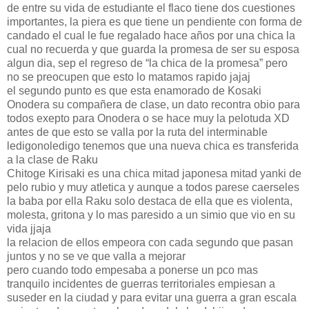
de entre su vida de estudiante el flaco tiene dos cuestiones
importantes, la piera es que tiene un pendiente con forma de
candado el cual le fue regalado hace años por una chica la
cual no recuerda y que guarda la promesa de ser su esposa
algun dia, sep el regreso de “la chica de la promesa” pero
no se preocupen que esto lo matamos rapido jajaj
el segundo punto es que esta enamorado de Kosaki
Onodera su compañera de clase, un dato recontra obio para
todos exepto para Onodera o se hace muy la pelotuda XD
antes de que esto se valla por la ruta del interminable
ledigonoledigo tenemos que una nueva chica es transferida
a la clase de Raku
Chitoge Kirisaki es una chica mitad japonesa mitad yanki de
pelo rubio y muy atletica y aunque a todos parese caerseles
la baba por ella Raku solo destaca de ella que es violenta,
molesta, gritona y lo mas paresido a un simio que vio en su
vida jjaja
la relacion de ellos empeora con cada segundo que pasan
juntos y no se ve que valla a mejorar
pero cuando todo empesaba a ponerse un pco mas
tranquilo incidentes de guerras territoriales empiesan a
suseder en la ciudad y para evitar una guerra a gran escala