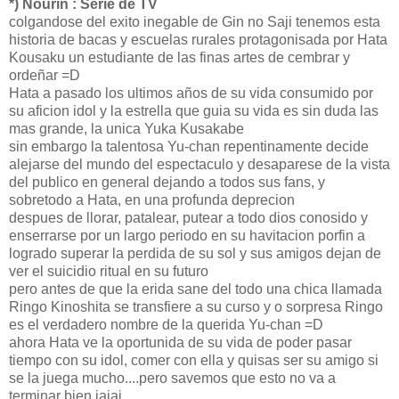
*) Nourin : Serie de TV
colgandose del exito inegable de Gin no Saji tenemos esta
historia de bacas y escuelas rurales protagonisada por Hata
Kousaku un estudiante de las finas artes de cembrar y
ordeñar =D
Hata a pasado los ultimos años de su vida consumido por
su aficion idol y la estrella que guia su vida es sin duda las
mas grande, la unica Yuka Kusakabe
sin embargo la talentosa Yu-chan repentinamente decide
alejarse del mundo del espectaculo y desaparese de la vista
del publico en general dejando a todos sus fans, y
sobretodo a Hata, en una profunda deprecion
despues de llorar, patalear, putear a todo dios conosido y
enserrarse por un largo periodo en su havitacion porfin a
logrado superar la perdida de su sol y sus amigos dejan de
ver el suicidio ritual en su futuro
pero antes de que la erida sane del todo una chica llamada
Ringo Kinoshita se transfiere a su curso y o sorpresa Ringo
es el verdadero nombre de la querida Yu-chan =D
ahora Hata ve la oportunida de su vida de poder pasar
tiempo con su idol, comer con ella y quisas ser su amigo si
se la juega mucho....pero savemos que esto no va a
terminar bien jajaj