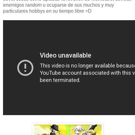
enemigos random u ocuparse de sus muchos y muy
particulares hobbys en su tiempo libre =D