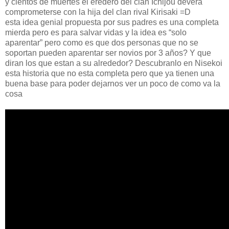
y cientos de muertes el eredero del clan Ichijou devera
comprometerse con la hija del clan rival Kirisaki =D
esta idea genial propuesta por sus padres es una completa
mierda pero es para salvar vidas y la idea es “solo
aparentar” pero como es que dos personas que no se
soportan pueden aparentar ser novios por 3 años? Y que
diran los que estan a su alrededor? Descubranlo en Nisekoi
esta historia que no esta completa pero que ya tienen una
buena base para poder dejarnos ver un poco de como va la
cosa