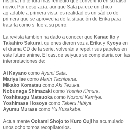
historia no tendrá más remedio que convertirlo en su falso
novio. Por desgracia, aunque Sata parece un chico
agradable a primera vista, es realidad es un sádico de
primera que se aprovecha de la situación de Erika para
tratarla como si fuera su perro.
La revista también ha dado a conocer que
Kanae Ito
y
Takahiro Sakurai
, quienes dieron voz a
Erika
y
Kyoya
en
el drama CD de la serie, volverán a repetir sus papeles en
este futuro anime. El cast de seiyuus se completaría con las
interpretaciones de:
Ai Kayano
como
Ayumi Sata
.
Mariya Ise
como
Marin Tachibana
.
Mikako Komatsu
como
Aki Tezuka
.
Nobunaga Shimazaki
como
Yoshito Kimura
.
Yoshitsugu Matsuoka
como
Nozomi Kamiya
.
Yoshimasa Hosoya
como
Takeru Hibiya
.
Ayumu Murase
como
Yu Kusakabe
.
Actualmente
Ookami Shojo to Kuro Ouji
ha acumulado
unos ocho tomos recopilatorios.