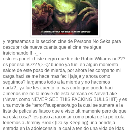
y regresamos a la seccion cine de Persona No Seka para
descubrir de nueva cuanta que el cine me sigue
traicionando!!! ¬_¬
esto es por el chiste negro que tire de Robin Wiliams no???
es por eso nO?? \(>.<)/ bueno ya fue, en algun momento
saldre de este poso de mierda, por ahora les comparto mi
carga haci se me hace mas facil jajaja y ahora como
seguimos? largamos todo a la mierda y no hacemos
nada?...ya fue les cuento lo mas corto que puedo haci
almenos me rio la movie de esta semana es NeverLake
(Never, como NEVER SEE THIS FACKING BULLSHIT) y es
una movie de “terror”/suspenso/algo la cual se sumara a la
lista de peliculas fiasco que e visto ultimamente pero de que
va esta cosa? les paso a racontar como prota de la pelicula
tenemos a Jemmy Brook (Daisy Keeping) una pendeja
entrada en la adolecensia la cual a tenido una vida de idas