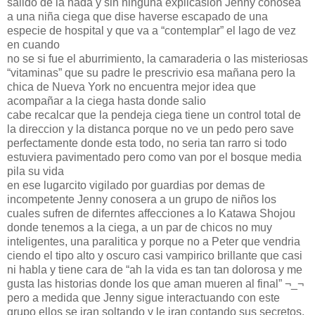
salido de la nada y sin ninguna explicasion Jenny conosea
a una niña ciega que dise haverse escapado de una
especie de hospital y que va a “contemplar” el lago de vez
en cuando
no se si fue el aburrimiento, la camaraderia o las misteriosas
“vitaminas” que su padre le prescrivio esa mañana pero la
chica de Nueva York no encuentra mejor idea que
acompañar a la ciega hasta donde salio
cabe recalcar que la pendeja ciega tiene un control total de
la direccion y la distanca porque no ve un pedo pero save
perfectamente donde esta todo, no seria tan rarro si todo
estuviera pavimentado pero como van por el bosque media
pila su vida
en ese lugarcito vigilado por guardias por demas de
incompetente Jenny conosera a un grupo de niños los
cuales sufren de diferntes affecciones a lo Katawa Shojou
donde tenemos a la ciega, a un par de chicos no muy
inteligentes, una paralitica y porque no a Peter que vendria
ciendo el tipo alto y oscuro casi vampirico brillante que casi
ni habla y tiene cara de “ah la vida es tan tan dolorosa y me
gusta las historias donde los que aman mueren al final” ¬_¬
pero a medida que Jenny sigue interactuando con este
grupo ellos se iran soltando y le iran contando sus secretos,