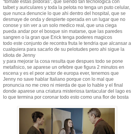
“tomate estas pildoras”, que siendo tan tecnologica con
talbet y auriculares y toda la pelota no tenga un puto celular,
que nunca denuncie lo que ahi dentro del hospital, que se
desmaye de onda y despierte operada en un lugar que no
conose y sin ver a un solo medico real, que una ciega
pueda andar por el bosque sin matarse, que las paredes
sangren o la gran que Erick tenga poderes magicos
todo este conjunto de recontra fruta le tendria que alcansar a
cualquiera para sacarlo de su pelotudes pero ahi sigue la
idiota de Jenny
y para mejorar la cosa resulta que despues todo se pone
metafisico, se aparese un orfebre que figura 2 minutos en
escena y es el peor actor de europa ever, tenemos que
Jenny no save hablar Italiano porque con lo mal que
pronuncia no me creo ni mierda de que lo hable y el final
donde aparese una criatura misteriosa tantacular del lago es
lo que termina por coronar todo esto como una flor de bosta