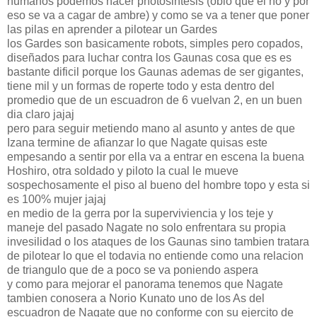
humanos podemos hacer photosintesis (obio que el no y por
eso se va a cagar de ambre) y como se va a tener que poner
las pilas en aprender a pilotear un Gardes
los Gardes son basicamente robots, simples pero copados,
diseñados para luchar contra los Gaunas cosa que es es
bastante dificil porque los Gaunas ademas de ser gigantes,
tiene mil y un formas de roperte todo y esta dentro del
promedio que de un escuadron de 6 vuelvan 2, en un buen
dia claro jajaj
pero para seguir metiendo mano al asunto y antes de que
Izana termine de afianzar lo que Nagate quisas este
empesando a sentir por ella va a entrar en escena la buena
Hoshiro, otra soldado y piloto la cual le mueve
sospechosamente el piso al bueno del hombre topo y esta si
es 100% mujer jajaj
en medio de la gerra por la superviviencia y los teje y
maneje del pasado Nagate no solo enfrentara su propia
invesilidad o los ataques de los Gaunas sino tambien tratara
de pilotear lo que el todavia no entiende como una relacion
de triangulo que de a poco se va poniendo aspera
y como para mejorar el panorama tenemos que Nagate
tambien conosera a Norio Kunato uno de los As del
escuadron de Nagate que no conforme con su ejercito de