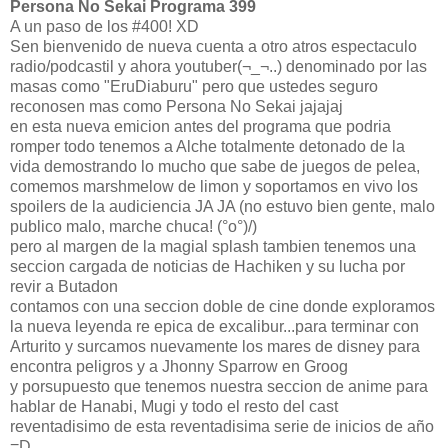
Persona No Sekai Programa 399
A un paso de los #400! XD
Sen bienvenido de nueva cuenta a otro atros espectaculo
radio/podcastil y ahora youtuber(¬_¬..) denominado por las
masas como "EruDiaburu" pero que ustedes seguro
reconosen mas como Persona No Sekai jajajaj
en esta nueva emicion antes del programa que podria
romper todo tenemos a Alche totalmente detonado de la
vida demostrando lo mucho que sabe de juegos de pelea,
comemos marshmelow de limon y soportamos en vivo los
spoilers de la audiciencia JA JA (no estuvo bien gente, malo
publico malo, marche chuca! (°o°)/)
pero al margen de la magial splash tambien tenemos una
seccion cargada de noticias de Hachiken y su lucha por
revir a Butadon
contamos con una seccion doble de cine donde exploramos
la nueva leyenda re epica de excalibur...para terminar con
Arturito y surcamos nuevamente los mares de disney para
encontra peligros y a Jhonny Sparrow en Groog
y porsupuesto que tenemos nuestra seccion de anime para
hablar de Hanabi, Mugi y todo el resto del cast
reventadisimo de esta reventadisima serie de inicios de año
=D