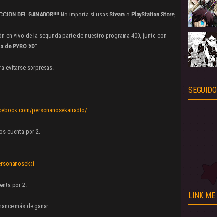
CCION DEL GANADOR!!!!
No importa si usas
Steam
o
PlayStation Store
,
.
ión en vivo de la segunda parte de nuestro programa 400, junto con
sa de PYRO XD
".
ra evitarse sorpresas.
SEGUIDO
acebook.com/personanosekairadio/
os cuenta por 2.
personanosekai
enta por 2.
LINK ME
hance más de ganar.