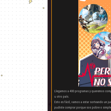
Llegamos a 400 programas y queremos compa
u otro país.
Esto es fácil, vamos a estar sorteando un ju
pudiste comprar porque sos pobre o simplem