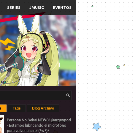
SERIES
JMUSIC
EVENTOS
s
Tags
Blog Archivo
Persona No Sekai NEWS! @argenpod
- Estamos lubricando el microfono
para volver al aire! (*w*)/