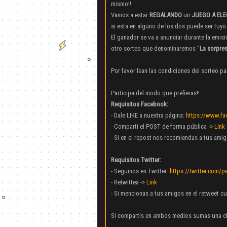
mismo!!
Vamos a estar
REGALANDO
un
JUEGO A ELE
si esta en alguno de los dos puede ser tuyo
El ganador se va a anunciar durante la emis
otro sorteo que denominaremos “
La sorpre
Por favor lean las condiciones del sorteo pa
Participa del modo que prefieras!!
Requisitos Facebook:
- Dale LIKE a nuestra página:
https://www.f
- Compartí el POST de forma pública ->
Link
- Si en el repost nos recomiendas a tus amig
Requisitos Twitter:
- Seguinos en Twitter:
https://twitter.com/
- Retwittea ->
Link
- Si mencionas a tus amigos en el retweet cu
Si compartís en ambos medios sumas una c