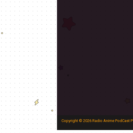
Copyright ©
2026
Radio Anime PodCast P