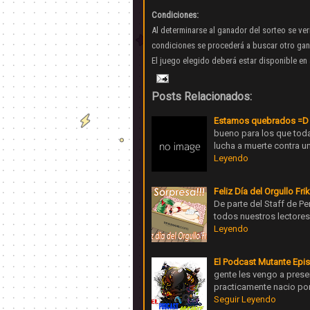
Condiciones:
Al determinarse al ganador del sorteo se ver
condiciones se procederá a buscar otro gan
El juego elegido deberá estar disponible e
Posts Relacionados:
Estamos quebrados =D
bueno para los que tod
lucha a muerte contra u
Leyendo
Feliz Día del Orgullo Frik
De parte del Staff de 
todos nuestros lectores
Leyendo
El Podcast Mutante Epi
gente les vengo a presen
practicamente nacio po
Seguir Leyendo