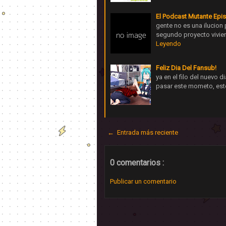
El Podcast Mutante Epi
gente no es una ilucion 
segundo proyecto vivie
Leyendo
Feliz Dia Del Fansub!
ya en el filo del nuevo d
pasar este mometo, est
← Entrada más reciente
0 comentarios :
Publicar un comentario