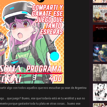
rtir algo con todos aquellos que nos escuchan ya sean de Argentina
ego... que juego? Bueno, ese que todavía está en tu wishlist y aun no
ente porque gastaste toda tu plata en otras cosas... bueno ese