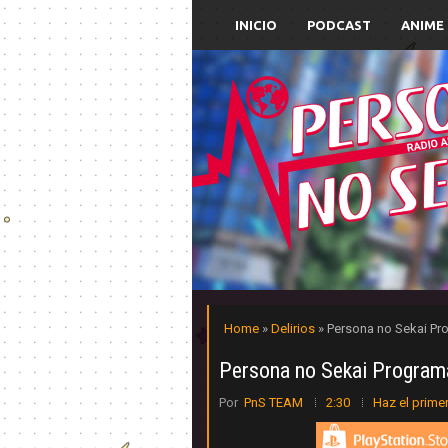
INICIO
PODCAST
ANIME
Home
»
Delirios
» Persona no Sekai Pr
Persona no Sekai Programa
Por
PnS TEAM
2:30
Haz el prime