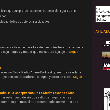
ificara que cumpla los requisitos. De incumplir alguna de las
ador.
n alguno de los dos stores mencionados.
AFILIAD
avia no se hayan enterado este miercoles tuve una pequeña
na caja magica y medio que me supero jajajajel …
Seguir
i.
Persona no Sekai Radio Anime Podcast queremos saludar a
, oyentes, colaboradores, colegas y otros en este…
Seguir
sodio 1: La Conspiracion De La Madre Lavanda Y Mas
tar este nuevo delirio que salio de ninguna parte y
r osmosis y tiempo al pedo(como solo las mejores cos…