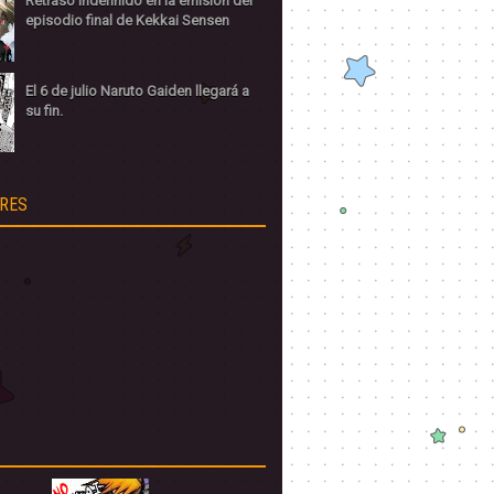
Retraso indefinido en la emisión del
episodio final de Kekkai Sensen
El 6 de julio Naruto Gaiden llegará a
su fin.
RES