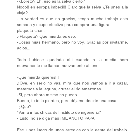
-¿Loreto? Eh, eso es la selva cierto?
Nooo!! en europa imbecil!! Claro que la selva ¿Te unes a la
viaje?
-La verdad es que no gracias, tengo mucho trabajo esta
semana y ocupo efectivo para comprar una figura
plaqueta-chan.
¿Plaqueta? Que mierda es eso.
-Cosas mias hermano, pero no voy. Gracias por invitarme,
adios...
Todo hubiese quedado ahi cuando a la media hora
nuevamente me llaman nuevamente al fono:
-Que mierda quieres!!!
¿Oye, en serio no vas, mira que nos vamos a ir a cazar,
meternos a la laguna, cruzar el rio amazonas...
-Si, pero ahora mismo no puedo.
Bueno, tu te lo pierdes, pero déjame decirte una cosa.
-¿Que?
"Van a ir las chicas del instituto de ingeniería"
- Listo, no se diga mas ¡ME ANOTO PAPA!
Ese lunes luego de unos arreglos con la gente del trabajo,