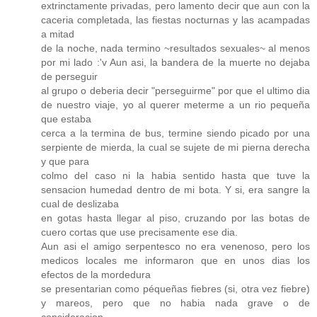
extrinctamente privadas, pero lamento decir que aun con la
caceria completada, las fiestas nocturnas y las acampadas
a mitad
de la noche, nada termino ~resultados sexuales~ al menos
por mi lado :'v Aun asi, la bandera de la muerte no dejaba
de perseguir
al grupo o deberia decir "perseguirme" por que el ultimo dia
de nuestro viaje, yo al querer meterme a un rio pequeña
que estaba
cerca a la termina de bus, termine siendo picado por una
serpiente de mierda, la cual se sujete de mi pierna derecha
y que para
colmo del caso ni la habia sentido hasta que tuve la
sensacion humedad dentro de mi bota. Y si, era sangre la
cual de deslizaba
en gotas hasta llegar al piso, cruzando por las botas de
cuero cortas que use precisamente ese dia.
Aun asi el amigo serpentesco no era venenoso, pero los
medicos locales me informaron que en unos dias los
efectos de la mordedura
se presentarian como péqueñas fiebres (si, otra vez fiebre)
y mareos, pero que no habia nada grave o de