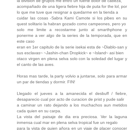
la division de grupos me entro un fuerte dolor de cabeza,
acompañado de una ligera fiebre hija de puta for the lol, por
lo que me tuve que resignar a quedarme en la tienda a
cuidar las cosas -Sabra Kami Camote si los pibes en su
quest solitario la habran gozado como campeones, pero yo
solo me limite a recostarme junto al smarthphone y
ponerme a ver algo de la series de la temporada, que en
este caso
eran en 1er capitulo de la serie isekai esta de ~Diablo-san y
sus esclavas~ ~Jashin-chan Dropkick~ e ~Island~ asi bien
otaco virgen en plena selva solo con la soledad del lugar y
el canto de las aves.
Horas mas tarde, la party volvio a juntarse, solo para armar
un par de tiendas y dormir. FIN!
Llegado el jueves a la amanecida el desbuff / fiebre,
desaparecio cual por acto de curacion de prist y pude salir
a caminar un rato dejando a los muchachos aun metidos
cada quien en su carpa.
La vista del paisaje de dia era preciosa. Ver la laguna
inmensa cual mar en plena selva tropical fue un regalo
para la vista de quien añora en un viaje de placer conocer