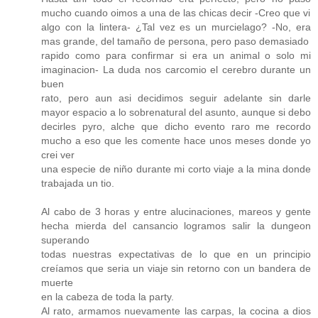
mucho cuando oimos a una de las chicas decir -Creo que vi
algo con la lintera- ¿Tal vez es un murcielago? -No, era
mas grande, del tamaño de persona, pero paso demasiado
rapido como para confirmar si era un animal o solo mi
imaginacion- La duda nos carcomio el cerebro durante un
buen
rato, pero aun asi decidimos seguir adelante sin darle
mayor espacio a lo sobrenatural del asunto, aunque si debo
decirles pyro, alche que dicho evento raro me recordo
mucho a eso que les comente hace unos meses donde yo
crei ver
una especie de niño durante mi corto viaje a la mina donde
trabajada un tio.
Al cabo de 3 horas y entre alucinaciones, mareos y gente
hecha mierda del cansancio logramos salir la dungeon
superando
todas nuestras expectativas de lo que en un principio
creíamos que seria un viaje sin retorno con un bandera de
muerte
en la cabeza de toda la party.
Al rato, armamos nuevamente las carpas, la cocina a dios