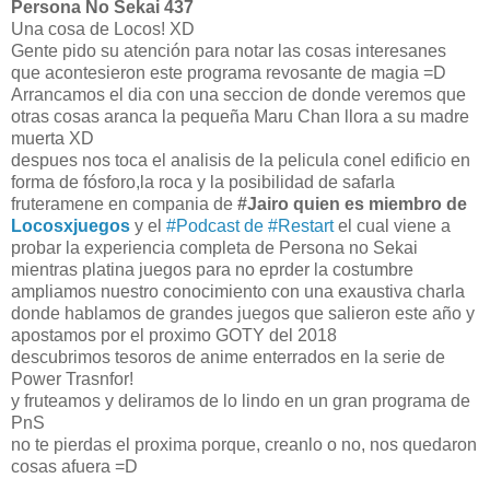
Persona No Sekai 437
Una cosa de Locos! XD
Gente pido su atención para notar las cosas interesanes
que acontesieron este programa revosante de magia =D
Arrancamos el dia con una seccion de donde veremos que
otras cosas aranca la pequeña Maru Chan llora a su madre
muerta XD
despues nos toca el analisis de la pelicula conel edificio en
forma de fósforo,la roca y la posibilidad de safarla
fruteramene en compania de
#Jairo quien es miembro de
Locosxjuegos
y el
#Podcast de #Restart
el cual viene a
probar la experiencia completa de Persona no Sekai
mientras platina juegos para no eprder la costumbre
ampliamos nuestro conocimiento con una exaustiva charla
donde hablamos de grandes juegos que salieron este año y
apostamos por el proximo GOTY del 2018
descubrimos tesoros de anime enterrados en la serie de
Power Trasnfor!
y fruteamos y deliramos de lo lindo en un gran programa de
PnS
no te pierdas el proxima porque, creanlo o no, nos quedaron
cosas afuera =D