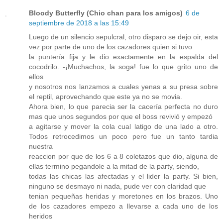
Bloody Butterfly (Chio chan para los amigos)
6 de
septiembre de 2018 a las 15:49
Luego de un silencio sepulcral, otro disparo se dejo oir, esta
vez por parte de uno de los cazadores quien si tuvo
la puntería fija y le dio exactamente en la espalda del
cocodrilo. -¡Muchachos, la soga! fue lo que grito uno de
ellos
y nosotros nos lanzamos a cuales yenas a su presa sobre
el reptil, aprovechando que este ya no se movia.
Ahora bien, lo que parecia ser la cacería perfecta no duro
mas que unos segundos por que el boss revivió y empezó
a agitarse y mover la cola cual latigo de una lado a otro.
Todos retrocedimos un poco pero fue un tanto tardia
nuestra
reaccion por que de los 6 a 8 coletazos que dio, alguna de
ellas termino pegandole a la mitad de la party, siendo,
todas las chicas las afectadas y el lider la party. Si bien,
ninguno se desmayo ni nada, pude ver con claridad que
tenian pequeñas heridas y moretones en los brazos. Uno
de los cazadores empezo a llevarse a cada uno de los
heridos