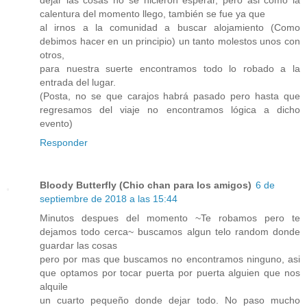
dejar las cosas no se hicieron esperar, pero asi como la
calentura del momento llego, también se fue ya que
al irnos a la comunidad a buscar alojamiento (Como
debimos hacer en un principio) un tanto molestos unos con
otros,
para nuestra suerte encontramos todo lo robado a la
entrada del lugar.
(Posta, no se que carajos habrá pasado pero hasta que
regresamos del viaje no encontramos lógica a dicho
evento)
Responder
Bloody Butterfly (Chio chan para los amigos)
6 de
septiembre de 2018 a las 15:44
Minutos despues del momento ~Te robamos pero te
dejamos todo cerca~ buscamos algun telo random donde
guardar las cosas
pero por mas que buscamos no encontramos ninguno, asi
que optamos por tocar puerta por puerta alguien que nos
alquile
un cuarto pequeño donde dejar todo. No paso mucho