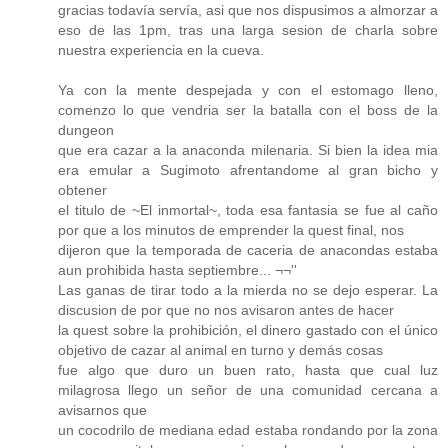
gracias todavía servía, asi que nos dispusimos a almorzar a
eso de las 1pm, tras una larga sesion de charla sobre
nuestra experiencia en la cueva.
Ya con la mente despejada y con el estomago lleno,
comenzo lo que vendria ser la batalla con el boss de la
dungeon
que era cazar a la anaconda milenaria. Si bien la idea mia
era emular a Sugimoto afrentandome al gran bicho y
obtener
el titulo de ~El inmortal~, toda esa fantasia se fue al caño
por que a los minutos de emprender la quest final, nos
dijeron que la temporada de caceria de anacondas estaba
aun prohibida hasta septiembre... ¬¬''
Las ganas de tirar todo a la mierda no se dejo esperar. La
discusion de por que no nos avisaron antes de hacer
la quest sobre la prohibición, el dinero gastado con el único
objetivo de cazar al animal en turno y demás cosas
fue algo que duro un buen rato, hasta que cual luz
milagrosa llego un señor de una comunidad cercana a
avisarnos que
un cocodrilo de mediana edad estaba rondando por la zona