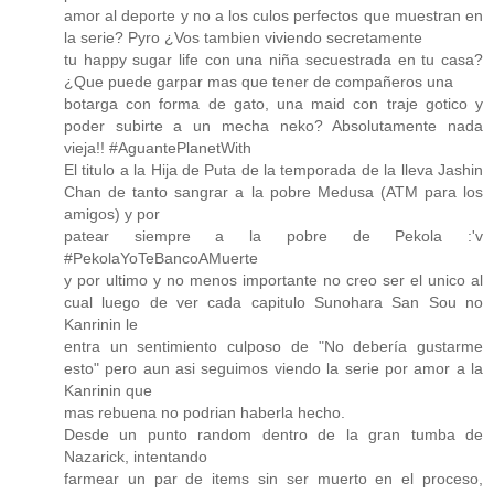
amor al deporte y no a los culos perfectos que muestran en
la serie? Pyro ¿Vos tambien viviendo secretamente
tu happy sugar life con una niña secuestrada en tu casa?
¿Que puede garpar mas que tener de compañeros una
botarga con forma de gato, una maid con traje gotico y
poder subirte a un mecha neko? Absolutamente nada
vieja!! #AguantePlanetWith
El titulo a la Hija de Puta de la temporada de la lleva Jashin
Chan de tanto sangrar a la pobre Medusa (ATM para los
amigos) y por
patear siempre a la pobre de Pekola :'v
#PekolaYoTeBancoAMuerte
y por ultimo y no menos importante no creo ser el unico al
cual luego de ver cada capitulo Sunohara San Sou no
Kanrinin le
entra un sentimiento culposo de "No debería gustarme
esto" pero aun asi seguimos viendo la serie por amor a la
Kanrinin que
mas rebuena no podrian haberla hecho.
Desde un punto random dentro de la gran tumba de
Nazarick, intentando
farmear un par de items sin ser muerto en el proceso,