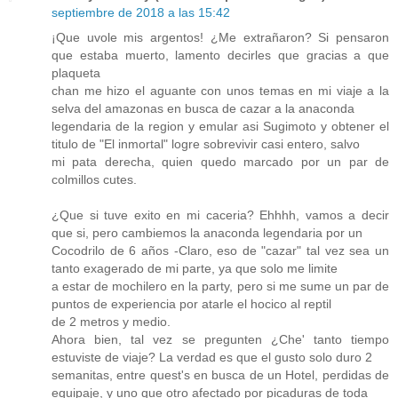
septiembre de 2018 a las 15:42
¡Que uvole mis argentos! ¿Me extrañaron? Si pensaron
que estaba muerto, lamento decirles que gracias a que
plaqueta
chan me hizo el aguante con unos temas en mi viaje a la
selva del amazonas en busca de cazar a la anaconda
legendaria de la region y emular asi Sugimoto y obtener el
titulo de "El inmortal" logre sobrevivir casi entero, salvo
mi pata derecha, quien quedo marcado por un par de
colmillos cutes.
¿Que si tuve exito en mi caceria? Ehhhh, vamos a decir
que si, pero cambiemos la anaconda legendaria por un
Cocodrilo de 6 años -Claro, eso de "cazar" tal vez sea un
tanto exagerado de mi parte, ya que solo me limite
a estar de mochilero en la party, pero si me sume un par de
puntos de experiencia por atarle el hocico al reptil
de 2 metros y medio.
Ahora bien, tal vez se pregunten ¿Che' tanto tiempo
estuviste de viaje? La verdad es que el gusto solo duro 2
semanitas, entre quest's en busca de un Hotel, perdidas de
equipaje, y uno que otro afectado por picaduras de toda