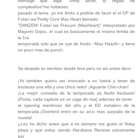
mensaje que diga "Toma alche, tu regalo de
cumpleaños"me hubieses
pasado el tema. yo me limito a pedirte de favor el el OP de
Futari wa Pretty Cure Max Heart llamado:
"DANZEN! Futari wa Precure (MaxHeart)" interpretado por
Mayumi Gojou, el cual es basicamente el mismo temita de
la 1ra
temporada solo que se oye de fondo ~Max Hearth~ y tiene
un poco mas de punch.
Se despide su servidor desde lima peru no sin antes decir.
¡Yo tambien quiero ser invocado a un Isekai y tener de
esclavas una elfa y una chica neko! ¡Aguante Chio-chan!
¡La mejor comedia de la temporada es Asobi Asobase!
(Posta, cada capitulo es un cage de risa) ademas de tener
el opening mentiroso del año y el ED metalero de la
temporada.¡Overlord entro en su arco mas zarpado de la
novela!
¿Les he dicho antes que a mi siempre me gusto el Voley
playa y que estoy viendo Harukana Receive unicamente
por