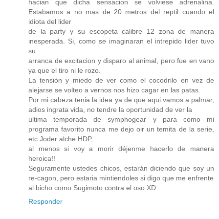
hacian que dicha sensacion se volviese adrenalina.
Estabamos a no mas de 20 metros del reptil cuando el
idiota del lider
de la party y su escopeta calibre 12 zona de manera
inesperada. Si, como se imaginaran el intrepido lider tuvo
su
arranca de excitacion y disparo al animal, pero fue en vano
ya que el tiro ni le rozo.
La tensión y miedo de ver como el cocodrilo en vez de
alejarse se volteo a vernos nos hizo cagar en las patas.
Por mi cabeza tenia la idea ya de que aqui vamos a palmar,
adios ingrata vida, no tendre la oportunidad de ver la
ultima temporada de symphogear y para como mi
programa favorito nunca me dejo oir un temita de la serie,
etc Joder alche HDP,
al menos si voy a morir déjenme hacerlo de manera
heroica!!
Seguramente ustedes chicos, estarán diciendo que soy un
re-cagon, pero estaria mintiendoles si digo que me enfrente
al bicho como Sugimoto contra el oso XD
Responder