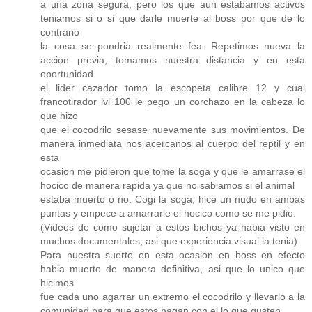
a una zona segura, pero los que aun estabamos activos
teniamos si o si que darle muerte al boss por que de lo
contrario
la cosa se pondria realmente fea. Repetimos nueva la
accion previa, tomamos nuestra distancia y en esta
oportunidad
el lider cazador tomo la escopeta calibre 12 y cual
francotirador lvl 100 le pego un corchazo en la cabeza lo
que hizo
que el cocodrilo sesase nuevamente sus movimientos. De
manera inmediata nos acercanos al cuerpo del reptil y en
esta
ocasion me pidieron que tome la soga y que le amarrase el
hocico de manera rapida ya que no sabiamos si el animal
estaba muerto o no. Cogi la soga, hice un nudo en ambas
puntas y empece a amarrarle el hocico como se me pidio.
(Videos de como sujetar a estos bichos ya habia visto en
muchos documentales, asi que experiencia visual la tenia)
Para nuestra suerte en esta ocasion en boss en efecto
habia muerto de manera definitiva, asi que lo unico que
hicimos
fue cada uno agarrar un extremo el cocodrilo y llevarlo a la
comunidad para que estos hagan con el lo que gusten.