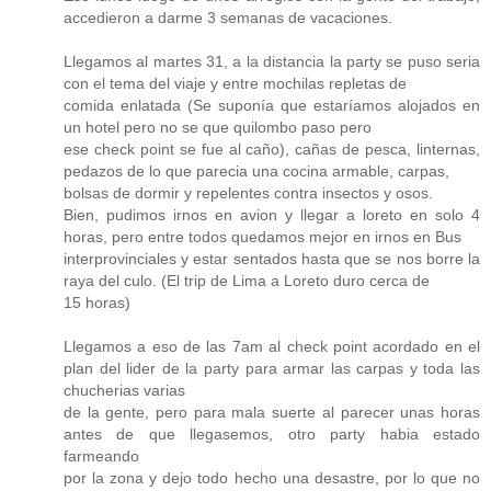
accedieron a darme 3 semanas de vacaciones.
Llegamos al martes 31, a la distancia la party se puso seria
con el tema del viaje y entre mochilas repletas de
comida enlatada (Se suponía que estaríamos alojados en
un hotel pero no se que quilombo paso pero
ese check point se fue al caño), cañas de pesca, linternas,
pedazos de lo que parecia una cocina armable, carpas,
bolsas de dormir y repelentes contra insectos y osos.
Bien, pudimos irnos en avion y llegar a loreto en solo 4
horas, pero entre todos quedamos mejor en irnos en Bus
interprovinciales y estar sentados hasta que se nos borre la
raya del culo. (El trip de Lima a Loreto duro cerca de
15 horas)
Llegamos a eso de las 7am al check point acordado en el
plan del lider de la party para armar las carpas y toda las
chucherias varias
de la gente, pero para mala suerte al parecer unas horas
antes de que llegasemos, otro party habia estado
farmeando
por la zona y dejo todo hecho una desastre, por lo que no