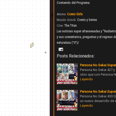
Contenido del Programa:
Amime:
Comic Girls
Mundo Grinch:
Comic y Series
Cine:
The Titan
Las noticias super afransesadas y "Radiants
y sus comentarios, preguntas y el regreso d
naturaleza (°0°)/
Posts Relacionados:
Persona No Sekai Super
Persona No Sekai 427 y
obio que con Persona N
Leyendo
Persona No Sekai Super
Persona No Sekai 430 Qu
un nuevo desarrollo de
Leyendo