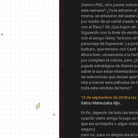
¡Vamos PNS, otro jueves sobrevi
esta semana? ¿Ya le entraron a
misma, se enteraron del easter 
por medio de un cartel creado e
con el flaco? XD ¡Que bajon eh!
Siguiendo con la linea de vendi
con el amigo Henry "te borro el 
personaje de Superman. La post
barbaro, que termino con Cavill
Ahora bien, obviamente a la fec
por completo la noticia, pero ¿
jugada estratégica de Warner p
saber si aun estan interesados 
de subnoticias que decian que M
ruta a marcar sera películas de
toda esta vendida de humo?
13 de septiembre de 2018 a las 
Satou Matsuzaka dijo...
En fin, dejando de lado las tend
cuando cierto amigo le jugo un L
que era un Keycita o algun vide
seguro)
pero no, para mi alegria era el 