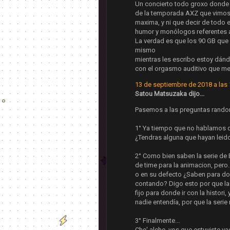
Un concierto todo groxo donde n
de la temporada AXZ que vimos r
maxima, y ni que decir de todo
humor y monólogos referentes a l
La verdad es que los 90 GB que
mismo
mientras les escribo estoy dán
con el orgasmo auditivo que m
13 de septiembre de 2018 a las 
Satou Matsuzaka dijo...
Pasemos a las preguntas rando
1° Ya tiempo que no hablamos
¿Tendras alguna que hayan leid
2° Como bien saben la serie de
de time para la animacion, pero
o en su defecto ¿Saben para do
contando? Digo esto por que las
fijo para donde ir con la histori,
nadie entendía, por que la serie
3° Finalmente...
Che' alche, vos que estuviste vag