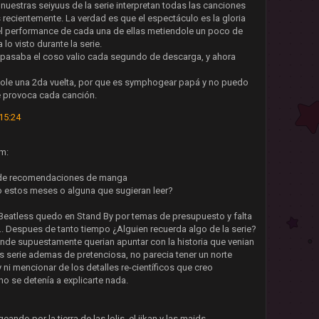
uestras seiyuus de la serie interpretan todas las canciones
ecientemente. La verdad es que el espectáculo es la gloria
 el performance de cada una de ellas metiendole un poco de
o visto durante la serie.
 pasaba el coso valio cada segundo de descarga, y ahora
dole una 2da vuelta, por que es symphogear papá y no puedo
e provoca cada canción.
15:24
m:
 de recomendaciones de manga
o estos meses o alguna que sugieran leer?
 Beatless quedo en Stand By por temas de presupuesto y falta
... Despues de tanto tiempo ¿Alguien recuerda algo de la serie?
nde supuestamente querian apuntar con la historia que venian
 serie ademas de pretenciosa, no parecia tener un norte
 y ni mencionar de los detalles re-científicos que creo
 no se detenía a explicarte nada.
eando por la tierra de las lolis, el jikan y las maids