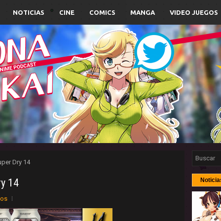
NOTICIAS
CINE
COMICS
MANGA
VIDEO JUEGOS
uper Dry 14
ry 14
Noticia
ios