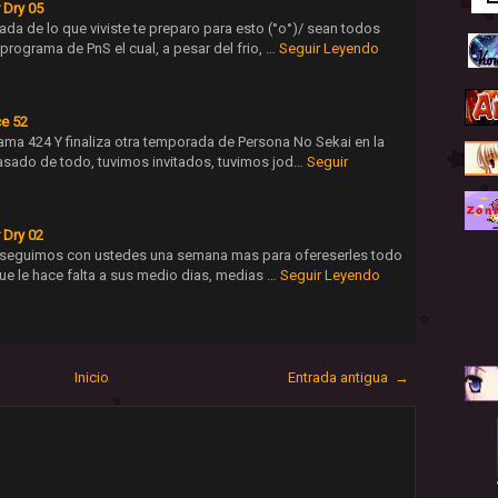
 Dry 05
da de lo que viviste te preparo para esto (°o°)/ sean todos
rograma de PnS el cual, a pesar del frio, …
Seguir Leyendo
ce 52
ma 424 Y finaliza otra temporada de Persona No Sekai en la
asado de todo, tuvimos invitados, tuvimos jod…
Seguir
 Dry 02
 seguimos con ustedes una semana mas para ofereserles todo
 que le hace falta a sus medio dias, medias …
Seguir Leyendo
Inicio
Entrada antigua →