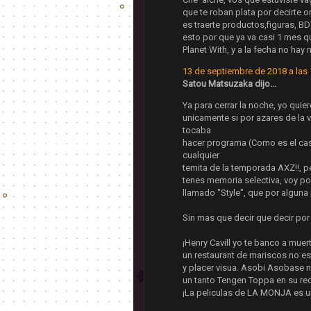
que te roban plata por decirte 
es traerte productos,figuras, BD
esto por que ya va casi 1 mes q
Planet With, y a la fecha no hay 
13 de septiembre de 2018 a las 
Satou Matsuzaka dijo...
Ya para cerrar la noche, yo qui
unicamente si por azares de la 
tocaba
hacer programa (Como es el ca
cualquier
temita de la temporada AXZ!!, 
tenes memoria selectiva, voy po
llamado "Style", que por alguna
Sin mas que decir que decir por f
¡Henry Cavill yo te banco a mu
un restaurant de mariscos no es
y placer visua. Asobi Asobase n
un tanto Tengen Toppa en su rec
¡La peliculas de LA MONJA es 