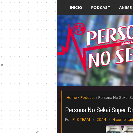
INICIO
PODCAST
ANIME
Home
»
Podcast
» Persona No Sekai S
Persona No Sekai Super D
Por
PnS TEAM
23:14
4 comentar