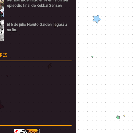
Retraso indefinido en la emisión del
episodio final de Kekkai Sensen
El 6 de julio Naruto Gaiden llegará a
su fin.
RES