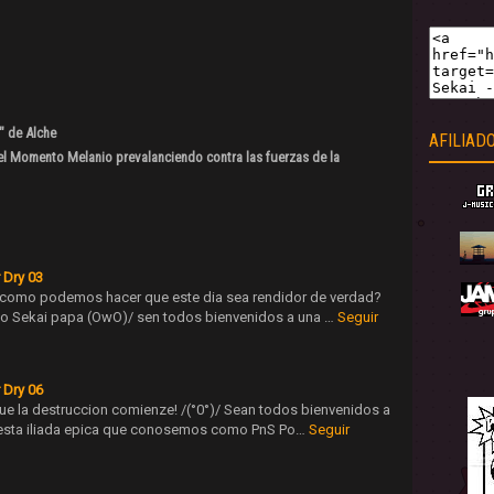
" de Alche
AFILIAD
el Momento Melanio prevalanciendo contra las fuerzas de la
 Dry 03
 como podemos hacer que este dia sea rendidor de verdad?
o Sekai papa (OwO)/ sen todos bienvenidos a una …
Seguir
 Dry 06
e la destruccion comienze! /(°0°)/ Sean todos bienvenidos a
 esta iliada epica que conosemos como PnS Po…
Seguir