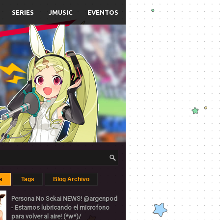
SERIES
JMUSIC
EVENTOS
s
Tags
Blog Archivo
Persona No Sekai NEWS! @argenpod
- Estamos lubricando el microfono
para volver al aire! (*w*)/