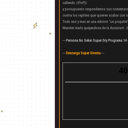
callendo /(PoP)/
y porsupuesto respondemos sus comentarios
contra los reptiles que quieren acabar con s
Todo eso y mas en una edicion "un poquitin"
Manden mails quejandose de la duracion!...
- - Persona No Sekai Super Dry Programa 14 -
- -
Descarga Super Directa
- -