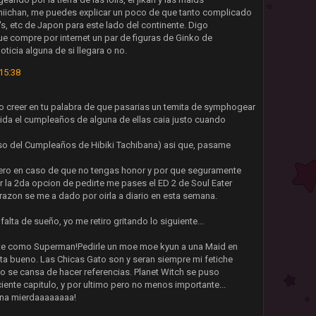
oniichan, me puedes explicar un poco de que tanto complicado
's, etc de Japon para este lado del continente. Digo
ue compre por internet un par de figuras de Ginko de
noticia alguna de si llegara o no.
15:38
ero creer en tu palabra de que pasarias un temita de symphogear
vida el cumpleaños de alguna de ellas caia justo cuando
so del Cumpleaños de Hibiki Tachibana) asi que, pasame
pero en caso de que no tengas honor y por que seguramente
r la 2da opcion de pedirte me pases el ED 2 de Soul Eater
 razon se me a dado por oirla a diario en esta semana.
alta de sueño, yo me retiro gritando lo siguiente...
erte como Superman!Pedirle un moe moe kyun a una Maid en
ta bueno. Las Chicas Gato son y seran siempre mi fetiche
o se cansa de hacer referencias. Planet Witch se puso
iente capitulo, y por ultimo pero no menos importante...
una mierdaaaaaaaa!