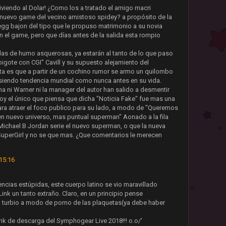
viendo al Dolar! ¿Como los a tratado el amigo macri
l nuevo game del vecino amistoso spidey? a propósito de la
egg bajon del tipo que le propuso matrimonio a su novia
n el game, pero que días antes de la salida esta rompio
das de humo asquerosas, ya estarán al tanto de lo que paso
bigote con CGI" Cavill y su supuesto alejamiento del
a es que a partir de un cochino rumor se armo un quilombo
 siendo tendencia mundial como nunca antes en su vida.
ha ni Warner ni la manager del autor han salido a desmentir
Soy el único que piensa que dicha "Noticia Fake" fue mas una
ara atraer el foco publico para su lado, a modo de "Queremos
en nuevo universo, mas puntual superman" Aonado a la fila
ichael B Jordan serie el nuevo superman, o que la nueva
 SuperGirl y no se que mas. ¿Que comentarios le merecen
15:16
encias estúpidas, este cuerpo latino se vio maravillado
ink un tanto extraño. Claro, en un principio pense
o turbio a modo de porno de las plaquetas(ya debe haber
Link de descarga del Symphogear Live 2018!!! o.o/'