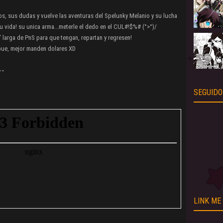
, sus dudas y vuelve las aventuras del Spelunky Melanio y su lucha
u vida! su unica arma...meterle el dedo en el CUL#!$%# (°>°)/
 larga de PnS para que tengan, repartan y regresen!
bue, mejor manden dolares XD
 -
SEGUIDO
LINK ME