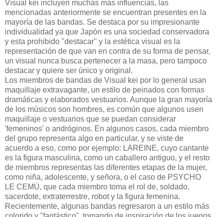
Visual kei incluyen muchas más influencias, las
mencionadas anteriormente se encuentran presentes en la
mayoría de las bandas. Se destaca por su impresionante
individualidad ya que Japón es una sociedad conservadora
y esta prohibido "destacar" y la estética visual es la
representación de que van en contra de su forma de pensar,
un visual nunca busca pertenecer a la masa, pero tampoco
destacar y quiere ser único y original.
Los miembros de bandas de Visual kei por lo general usan
maquillaje extravagante, un estilo de peinados con formas
dramáticas y elaborados vestuarios. Aunque la gran mayoría
de los músicos son hombres, es común que algunos usen
maquillaje o vestuarios que se puedan considerar
'femeninos' o andróginos. En algunos casos, cada miembro
del grupo representa algo en particular, y se viste de
acuerdo a eso, como por ejemplo: LAREINE, cuyo cantante
es la figura masculina, como un caballero antiguo, y el resto
de miembros representas las diferentes etapas de la mujer,
como niña, adolescente, y señora, o el caso de PSYCHO
LE CEMÚ, que cada miembro toma el rol de, soldado,
sacerdote, extraterrestre, robot y la figura femenina.
Recientemente, algunas bandas regresaron a un estilo más
colorido y "fantástico", tomando de inspiración de los juegos