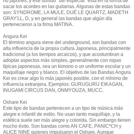
no japonés, y ese sonido "tan especial" esta en la forma de
sacar los acordes en las guitarras. Algunas de estas bandas
son: SYNDROME, LA MULE, DUÉ LE QUARTZ, MADETH
GRAY'LL, D, y en general las bandas que algún día
pertenecieron a la firma MATINA.
Angura Kei
El término angura viene del underground, son bandas con
alta influencia de la propia cultura Japonesa, principalmente
tradicional (a los tiempos arcaicos), y que acostumbran a
adoptar aspectos más simples, generalmente con ropas
típicas japonesas, sea un kimono o un uniforme escolar y un
maquillaje negro y blanco. El objetivo de las Bandas Angura
Kei es crear algo lo más japonés posible, con el mínimo de
influencia extranjera. Ejemplos: GURUGURU EIKAGAN,
INUGAMI CIRCUS DAN, ONMYOUZA, MUCC.
Oshare Kei
Este tipo de bandas pertenecen a un tipo de música más
alegre e infantil de estilo. No usan tanto maquillaje, y la
estética suele ser más alegre y colorida. Sin embargo tienen
mucho éxito. Son bandas como AN CAFE, PANIC*CH y
ALICE NINE quienes impulsaron el Oshare. Aunque