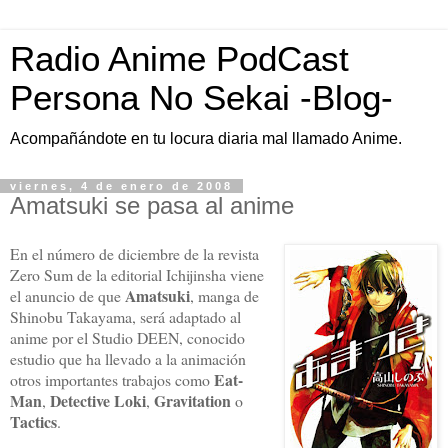
Radio Anime PodCast
Persona No Sekai -Blog-
Acompañándote en tu locura diaria mal llamado Anime.
viernes, 4 de enero de 2008
Amatsuki se pasa al anime
En el número de diciembre de la revista
Zero Sum de la editorial Ichijinsha viene
Amatsuki
el anuncio de que
, manga de
Shinobu Takayama, será adaptado al
anime por el Studio DEEN, conocido
estudio que ha llevado a la animación
Eat-
otros importantes trabajos como
Man
Detective Loki
Gravitation
,
,
o
Tactics
.