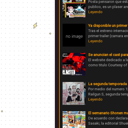
Posta pensaron que esta
publico, es un plaser an
Leyendo
Ya disponible un primer
Tras el estreno interna
primer trailer (camara
Leyendo
Se anuncian el cast para
El website dedicado a l
como titulo Courtesy of
La segunda temporada de
Por medio del numero 12
Railgun S, segunda tem
Leyendo
El semanario Shonen ma
De acuerdo con declara
Sasaki, la editorial Shu