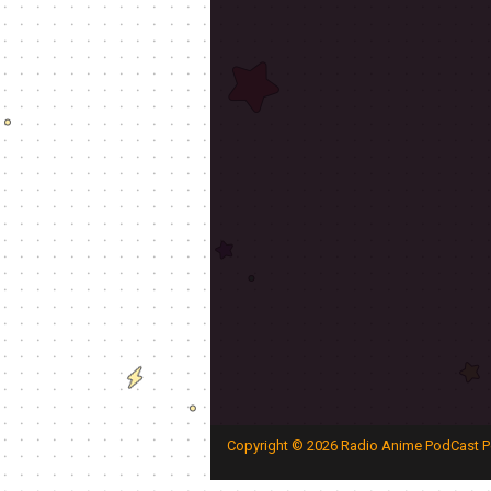
Copyright ©
2026
Radio Anime PodCast P