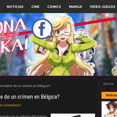
NOTICIAS
CINE
COMICS
MANGA
VIDEO JUEGOS
ponsable de un crímen en Bélgica?
e de un crímen en Bélgica?
Noticia
er comentario!
ormaba en su edición del martes