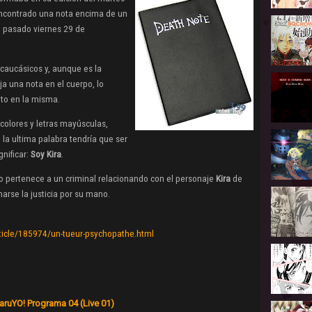
 encontrado una nota encima de un
l pasado viernes 29 de
 caucásicos y, aunque es la
a una nota en el cuerpo, lo
ito en la misma.
 colores y letras mayúsculas,
la ultima palabra tendría que ser
gnificar:
Soy Kira
.
o pertenece a un criminal relacionando con el personaje
Kira
de
arse la justicia por su mano.
rticle/185974/un-tueur-psychopathe.html
aruYO! Programa 04 (Live 01)