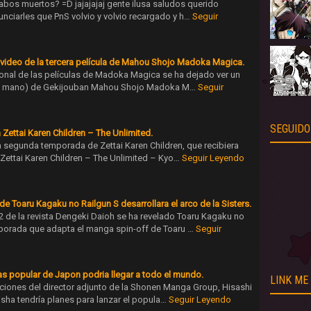
bos muertos? =D jajajajaj gente ilusa saludos querido
unciarles que PnS volvio y volvio recargado y h…
Seguir
 video de la tercera película de Mahou Shojo Madoka Magica.
cional de las películas de Madoka Magica se ha dejado ver un
 en mano) de Gekijouban Mahou Shojo Madoka M…
Seguir
SEGUIDO
 Zettai Karen Children – The Unlimited.
a segunda temporada de Zettai Karen Children, que recibiera
 Zettai Karen Children – The Unlimited – Kyo…
Seguir Leyendo
 Toaru Kagaku no Railgun S desarrollara el arco de la Sisters.
 de la revista Dengeki Daioh se ha revelado Toaru Kagaku no
porada que adapta el manga spin-off de Toaru …
Seguir
s popular de Japon podria llegar a todo el mundo.
LINK ME
ciones del director adjunto de la Shonen Manga Group, Hisashi
eisha tendría planes para lanzar el popula…
Seguir Leyendo