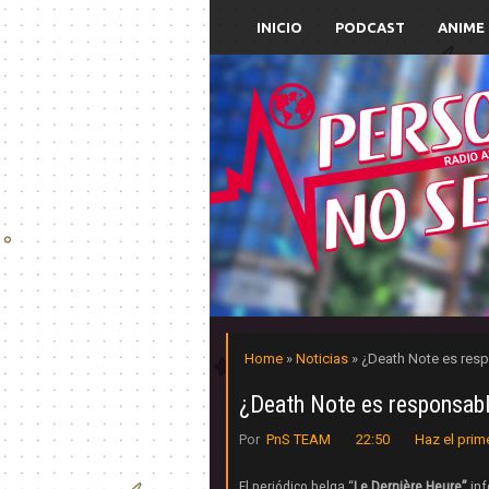
INICIO
PODCAST
ANIME
Home
»
Noticias
» ¿Death Note es res
¿Death Note es responsabl
Por
PnS TEAM
22:50
Haz el prim
El periódico belga “
Le Dernière Heure”
inf