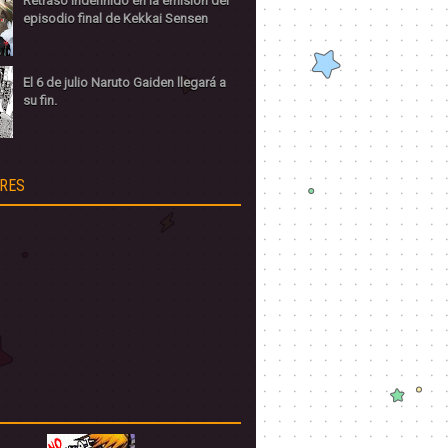
Retraso indefinido en la emisión del
episodio final de Kekkai Sensen
El 6 de julio Naruto Gaiden llegará a
su fin.
RES