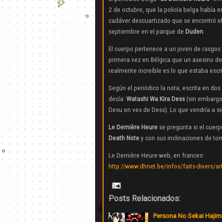
2 de octubre, que la policía belga había
cadáver descuartizado que se encontró e
septiembre en el parque de
Duden
.
El cuerpo pertenece a un joven de rasgos
primera vez en Bélgica que un asesino dej
realmente increíble es lo que estaba escr
Según el periódico la nota, escrita en dos
decía:
Watashi Wa Kira Dess
(sin embargo 
Desu en ves de Dess). Lo que vendría a si
Le Dernière Heure
se pregunta si el cuerp
Death Note
y con sus inclinaciones de tom
Le Dernière Heure web, en frances:
http://www.dhnet.be/infos/faits-divers/a
Posts Relacionados:
Persona No Sekai Hajim