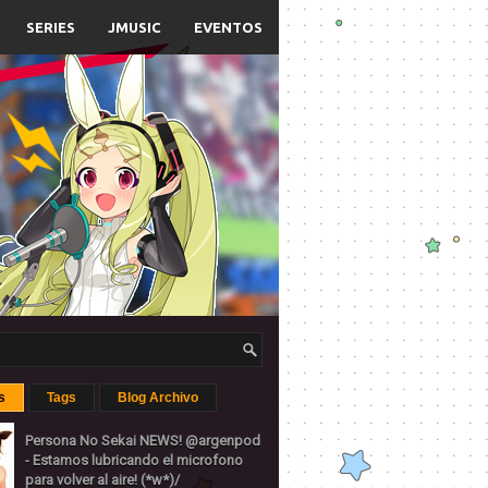
SERIES
JMUSIC
EVENTOS
s
Tags
Blog Archivo
Persona No Sekai NEWS! @argenpod
- Estamos lubricando el microfono
para volver al aire! (*w*)/