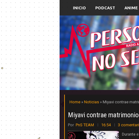
INICIO
PODCAST
ANIME
Home
»
Noticias
» Miyavi contrae matri
Miyavi contrae matrimonio 
Por
PnS TEAM
16:54
3 comentar
Durante e