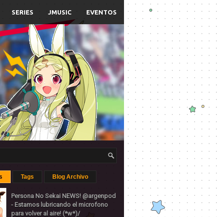
SERIES
JMUSIC
EVENTOS
s
Tags
Blog Archivo
Persona No Sekai NEWS! @argenpod
- Estamos lubricando el microfono
para volver al aire! (*w*)/