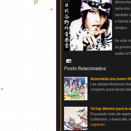
ahora mo
seria otr
también s
e íntima b
amigos.
De este 
su próxim
acabo el 5
Posts Relacionados:
Anunciada una nuevo titu
Las desarrolladoras 0ve
conjunto para lanzar Isl
Ya hay director para la 
El pasado mes de septi
Collection, o Kancolle, 
Leyendo