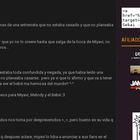
 mas de una entrevista que no estaba casado y que no planeaba
AFILIAD
que yo no lo creere hasta que salga de la boca de Miyavi, no
os...
 estaba toda confundida y negada, ya que habia leido una
 no planeaba casarse.. pero ya vi que lo afirmo y que va a tener
a a ser el bebé ma hermosa del mundo!! ^-^
eos para Miyavi, Melody y el Bebé :3
todos nos toma por desprevenidos >_<, pero bueno es su vida q
q despues aclare, miyavi lo hiba a anunciar a sus fans en el