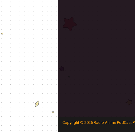
Copyright ©
2026
Radio Anime PodCast P