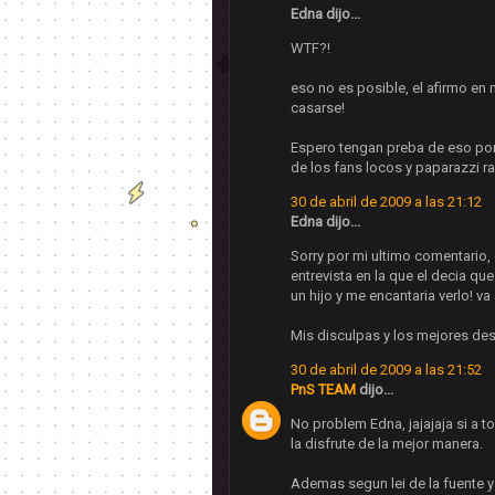
Edna dijo...
WTF?!
eso no es posible, el afirmo en
casarse!
Espero tengan preba de eso por 
de los fans locos y paparazzi rar
30 de abril de 2009 a las 21:12
Edna dijo...
Sorry por mi ultimo comentario,
entrevista en la que el decia que
un hijo y me encantaria verlo! v
Mis disculpas y los mejores des
30 de abril de 2009 a las 21:52
PnS TEAM
dijo...
No problem Edna, jajajaja si a 
la disfrute de la mejor manera.
Ademas segun lei de la fuente y 