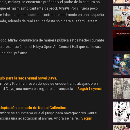
delo,
melody.
se encuentra
preñada y el padre de la criatura no
o que el mismísimo cantante de j-rock
Miyavi
. Por si fuera poco
e informo que ambos han contraído matrimonio en una pequeña
oda, además de realizar una fiesta solo para sus familiares y
modo,
Miyavi
comunicara de manera pública estos hechos durante
a presentación en el
Hibiya Open Air Concert Hall que se llevara
 de abril próximo.
lo para la saga visual novel Days.
rflow y Klon han revelado que se encuentran trabajando en
and Days, una nueva entrega de la franquicia …
Seguir Leyendo
adaptación animada de Kantai Collection.
embre se anunciaba que el juego para navegadores Kantai
recibirá una adaptación al anime. Ahora se ha re…
Seguir