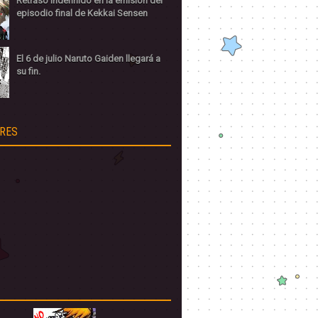
Retraso indefinido en la emisión del
episodio final de Kekkai Sensen
El 6 de julio Naruto Gaiden llegará a
su fin.
RES