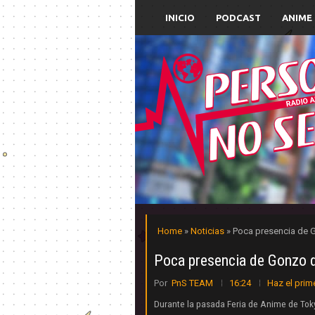
INICIO
PODCAST
ANIME
Home
»
Noticias
» Poca presencia de G
Poca presencia de Gonzo d
Por
PnS TEAM
16:24
Haz el prim
Durante la pasada Feria de Anime de Toky