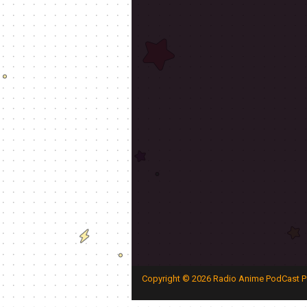
Copyright ©
2026
Radio Anime PodCast P