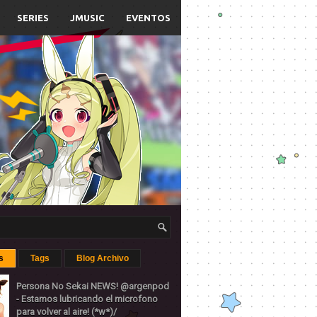
SERIES
JMUSIC
EVENTOS
s
Tags
Blog Archivo
Persona No Sekai NEWS! @argenpod
- Estamos lubricando el microfono
para volver al aire! (*w*)/