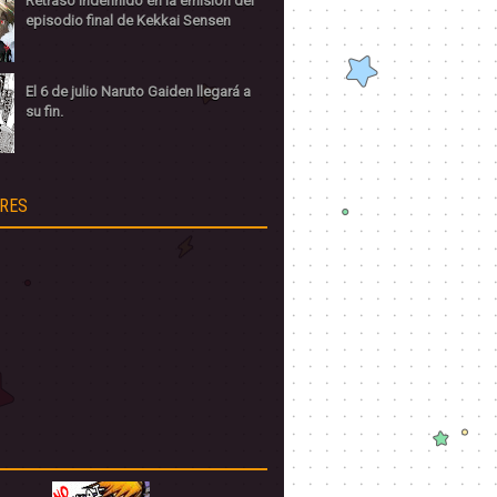
Retraso indefinido en la emisión del
episodio final de Kekkai Sensen
El 6 de julio Naruto Gaiden llegará a
su fin.
RES