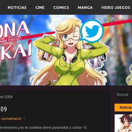
NOTICIAS
CINE
COMICS
MANGA
VIDEO JUEGOS
re 2009
009
Noticia
r comentario!
rversiones y es mi solemne dever pasarselas a contar =D