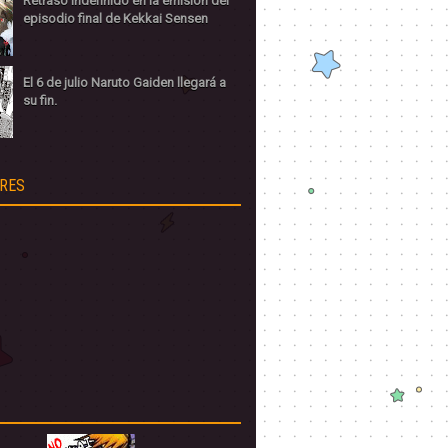
Retraso indefinido en la emisión del
episodio final de Kekkai Sensen
El 6 de julio Naruto Gaiden llegará a
su fin.
RES