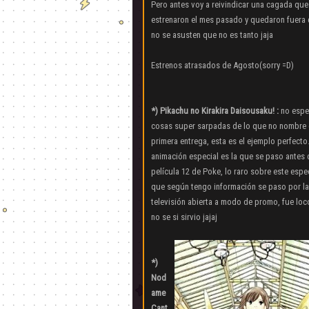
Pero antes voy a reivindicar una cagada que
estrenaron el mes pasado y quedaron fuera 
no se asusten que no es tanto jaja
Estrenos atrasados de Agosto(sorry =D)
*) Pikachu no Kirakira Daisousaku! :
no espe
cosas super sarpadas de lo que no nombre 
primera entrega, esta es el ejemplo perfecto
animación especial es la que se paso antes 
película 12 de Poke, lo raro sobre este espe
que según tengo información se paso por la
televisión abierta a modo de promo, fue loc
no se si sirvio jajaj
*)
Nod
ame
Cant