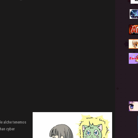
 de alche tenemos
Chan cyber