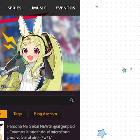
SERIES
JMUSIC
EVENTOS
s
Tags
Blog Archivo
Persona No Sekai NEWS! @argenpod
- Estamos lubricando el microfono
para volver al aire! (*w*)/