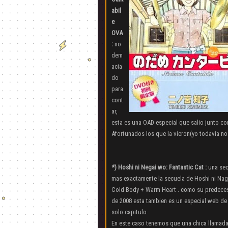
abil
e
OVA
:
no
dem
acia
do
para
cont
ar,
esta es una OAD especial que salio junto co
Afortunados los que la vieron(yo todavía no 
*) Hoshi ni Negai wo: Fantastic Cat :
una sec
mas exactamente la secuela de Hoshi ni Nag
Cold Body + Warm Heart . como su predece
de 2008 esta tambien es un especial web de
solo capitulo
En este caso tenemos que una chica llamada