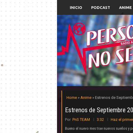
INICIO
PODCAST
ANIME
Home
»
Anime
» Estrenos de Septiemb
Estrenos de Septiembre 2
Por
PnS TEAM
3:32
Haz el prime
Bueno el nuevo mes trae nuevos sueños y pe