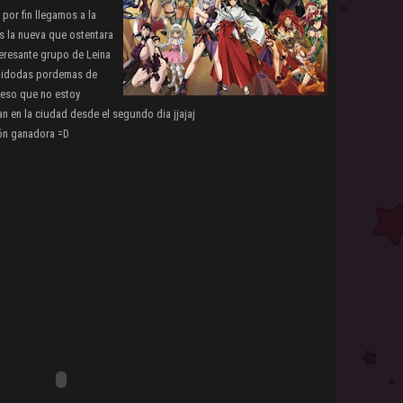
por fin llegamos a la
es la nueva que ostentara
teresante grupo de Leina
etidodas pordemas de
y eso que no estoy
n en la ciudad desde el segundo dia jjajaj
ón ganadora =D