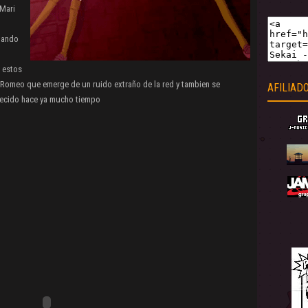
 Mari
tando
n estos
Romeo que emerge de un ruido extraño de la red y tambien se
AFILIAD
recido hace ya mucho tiempo