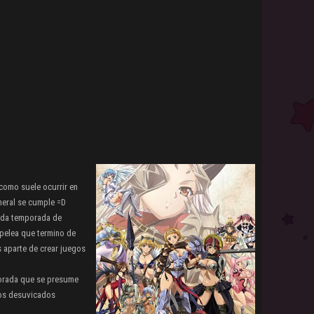
como suele ocurrir en
neral se cumple =D
unda temporada de
pelea que termino de
 aparte de crear juegos
porada que se presume
ios desuvicados