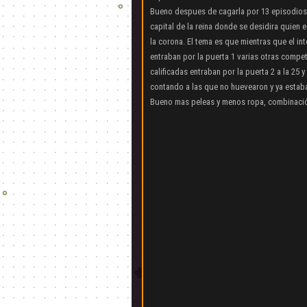
Bueno despues de cagarla por 13 episodios 
capital de la reina donde se desidira quien 
la corona. El tema es que mientras que el in
entraban por la puerta 1 varias otras comp
calificadas entraban por la puerta 2 a la 25 
contando a las que no huevearon y ya estaba
Bueno mas peleas y menos ropa, combinaci