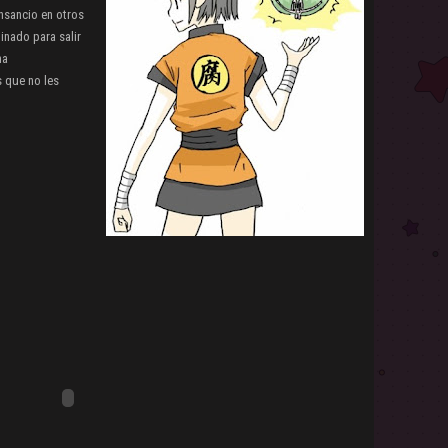
nsancio en otros
inado para salir
ma
s que no les